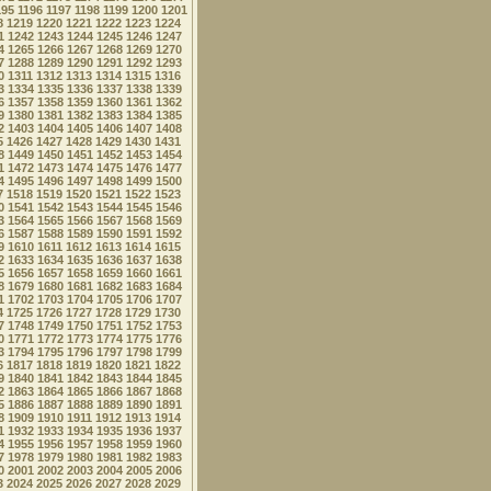
195
1196
1197
1198
1199
1200
1201
8
1219
1220
1221
1222
1223
1224
1
1242
1243
1244
1245
1246
1247
4
1265
1266
1267
1268
1269
1270
7
1288
1289
1290
1291
1292
1293
0
1311
1312
1313
1314
1315
1316
3
1334
1335
1336
1337
1338
1339
6
1357
1358
1359
1360
1361
1362
9
1380
1381
1382
1383
1384
1385
2
1403
1404
1405
1406
1407
1408
5
1426
1427
1428
1429
1430
1431
8
1449
1450
1451
1452
1453
1454
1
1472
1473
1474
1475
1476
1477
4
1495
1496
1497
1498
1499
1500
7
1518
1519
1520
1521
1522
1523
0
1541
1542
1543
1544
1545
1546
3
1564
1565
1566
1567
1568
1569
6
1587
1588
1589
1590
1591
1592
9
1610
1611
1612
1613
1614
1615
2
1633
1634
1635
1636
1637
1638
5
1656
1657
1658
1659
1660
1661
8
1679
1680
1681
1682
1683
1684
1
1702
1703
1704
1705
1706
1707
4
1725
1726
1727
1728
1729
1730
7
1748
1749
1750
1751
1752
1753
0
1771
1772
1773
1774
1775
1776
3
1794
1795
1796
1797
1798
1799
6
1817
1818
1819
1820
1821
1822
9
1840
1841
1842
1843
1844
1845
2
1863
1864
1865
1866
1867
1868
5
1886
1887
1888
1889
1890
1891
8
1909
1910
1911
1912
1913
1914
1
1932
1933
1934
1935
1936
1937
4
1955
1956
1957
1958
1959
1960
7
1978
1979
1980
1981
1982
1983
0
2001
2002
2003
2004
2005
2006
3
2024
2025
2026
2027
2028
2029