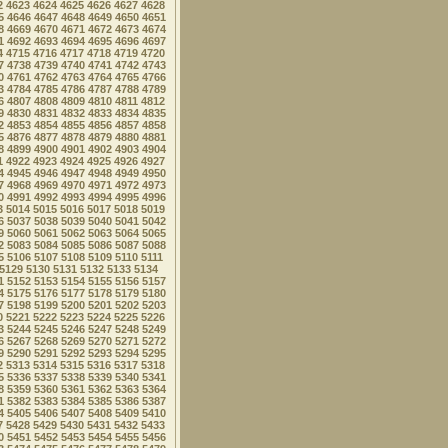
2
4623
4624
4625
4626
4627
4628
5
4646
4647
4648
4649
4650
4651
8
4669
4670
4671
4672
4673
4674
1
4692
4693
4694
4695
4696
4697
4
4715
4716
4717
4718
4719
4720
7
4738
4739
4740
4741
4742
4743
0
4761
4762
4763
4764
4765
4766
3
4784
4785
4786
4787
4788
4789
6
4807
4808
4809
4810
4811
4812
9
4830
4831
4832
4833
4834
4835
2
4853
4854
4855
4856
4857
4858
5
4876
4877
4878
4879
4880
4881
8
4899
4900
4901
4902
4903
4904
1
4922
4923
4924
4925
4926
4927
4
4945
4946
4947
4948
4949
4950
7
4968
4969
4970
4971
4972
4973
0
4991
4992
4993
4994
4995
4996
3
5014
5015
5016
5017
5018
5019
6
5037
5038
5039
5040
5041
5042
9
5060
5061
5062
5063
5064
5065
2
5083
5084
5085
5086
5087
5088
5
5106
5107
5108
5109
5110
5111
5129
5130
5131
5132
5133
5134
1
5152
5153
5154
5155
5156
5157
4
5175
5176
5177
5178
5179
5180
7
5198
5199
5200
5201
5202
5203
0
5221
5222
5223
5224
5225
5226
3
5244
5245
5246
5247
5248
5249
6
5267
5268
5269
5270
5271
5272
9
5290
5291
5292
5293
5294
5295
2
5313
5314
5315
5316
5317
5318
5
5336
5337
5338
5339
5340
5341
8
5359
5360
5361
5362
5363
5364
1
5382
5383
5384
5385
5386
5387
4
5405
5406
5407
5408
5409
5410
7
5428
5429
5430
5431
5432
5433
0
5451
5452
5453
5454
5455
5456