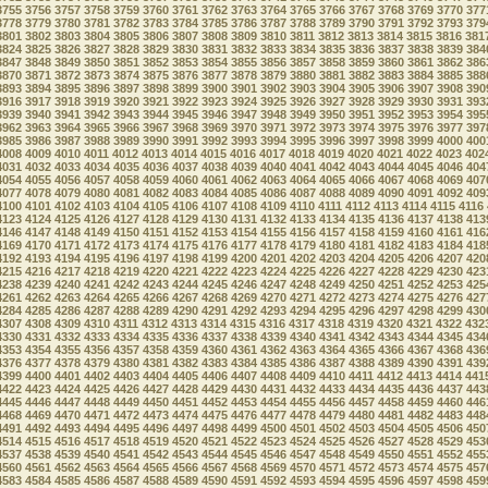
3755
3756
3757
3758
3759
3760
3761
3762
3763
3764
3765
3766
3767
3768
3769
3770
377
3778
3779
3780
3781
3782
3783
3784
3785
3786
3787
3788
3789
3790
3791
3792
3793
379
3801
3802
3803
3804
3805
3806
3807
3808
3809
3810
3811
3812
3813
3814
3815
3816
381
3824
3825
3826
3827
3828
3829
3830
3831
3832
3833
3834
3835
3836
3837
3838
3839
384
3847
3848
3849
3850
3851
3852
3853
3854
3855
3856
3857
3858
3859
3860
3861
3862
386
3870
3871
3872
3873
3874
3875
3876
3877
3878
3879
3880
3881
3882
3883
3884
3885
388
3893
3894
3895
3896
3897
3898
3899
3900
3901
3902
3903
3904
3905
3906
3907
3908
390
3916
3917
3918
3919
3920
3921
3922
3923
3924
3925
3926
3927
3928
3929
3930
3931
393
3939
3940
3941
3942
3943
3944
3945
3946
3947
3948
3949
3950
3951
3952
3953
3954
395
3962
3963
3964
3965
3966
3967
3968
3969
3970
3971
3972
3973
3974
3975
3976
3977
397
3985
3986
3987
3988
3989
3990
3991
3992
3993
3994
3995
3996
3997
3998
3999
4000
400
4008
4009
4010
4011
4012
4013
4014
4015
4016
4017
4018
4019
4020
4021
4022
4023
402
4031
4032
4033
4034
4035
4036
4037
4038
4039
4040
4041
4042
4043
4044
4045
4046
404
4054
4055
4056
4057
4058
4059
4060
4061
4062
4063
4064
4065
4066
4067
4068
4069
407
4077
4078
4079
4080
4081
4082
4083
4084
4085
4086
4087
4088
4089
4090
4091
4092
409
4100
4101
4102
4103
4104
4105
4106
4107
4108
4109
4110
4111
4112
4113
4114
4115
4116
4123
4124
4125
4126
4127
4128
4129
4130
4131
4132
4133
4134
4135
4136
4137
4138
413
4146
4147
4148
4149
4150
4151
4152
4153
4154
4155
4156
4157
4158
4159
4160
4161
416
4169
4170
4171
4172
4173
4174
4175
4176
4177
4178
4179
4180
4181
4182
4183
4184
418
4192
4193
4194
4195
4196
4197
4198
4199
4200
4201
4202
4203
4204
4205
4206
4207
420
4215
4216
4217
4218
4219
4220
4221
4222
4223
4224
4225
4226
4227
4228
4229
4230
423
4238
4239
4240
4241
4242
4243
4244
4245
4246
4247
4248
4249
4250
4251
4252
4253
425
4261
4262
4263
4264
4265
4266
4267
4268
4269
4270
4271
4272
4273
4274
4275
4276
427
4284
4285
4286
4287
4288
4289
4290
4291
4292
4293
4294
4295
4296
4297
4298
4299
430
4307
4308
4309
4310
4311
4312
4313
4314
4315
4316
4317
4318
4319
4320
4321
4322
432
4330
4331
4332
4333
4334
4335
4336
4337
4338
4339
4340
4341
4342
4343
4344
4345
434
4353
4354
4355
4356
4357
4358
4359
4360
4361
4362
4363
4364
4365
4366
4367
4368
436
4376
4377
4378
4379
4380
4381
4382
4383
4384
4385
4386
4387
4388
4389
4390
4391
439
4399
4400
4401
4402
4403
4404
4405
4406
4407
4408
4409
4410
4411
4412
4413
4414
441
4422
4423
4424
4425
4426
4427
4428
4429
4430
4431
4432
4433
4434
4435
4436
4437
443
4445
4446
4447
4448
4449
4450
4451
4452
4453
4454
4455
4456
4457
4458
4459
4460
446
4468
4469
4470
4471
4472
4473
4474
4475
4476
4477
4478
4479
4480
4481
4482
4483
448
4491
4492
4493
4494
4495
4496
4497
4498
4499
4500
4501
4502
4503
4504
4505
4506
450
4514
4515
4516
4517
4518
4519
4520
4521
4522
4523
4524
4525
4526
4527
4528
4529
453
4537
4538
4539
4540
4541
4542
4543
4544
4545
4546
4547
4548
4549
4550
4551
4552
455
4560
4561
4562
4563
4564
4565
4566
4567
4568
4569
4570
4571
4572
4573
4574
4575
457
4583
4584
4585
4586
4587
4588
4589
4590
4591
4592
4593
4594
4595
4596
4597
4598
459