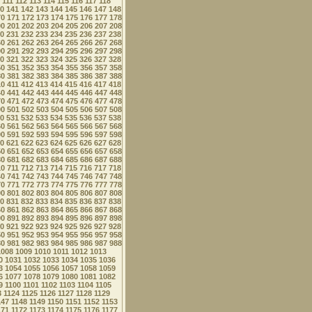
111
112
113
114
115
116
117
118
0
141
142
143
144
145
146
147
148
70
171
172
173
174
175
176
177
178
00
201
202
203
204
205
206
207
208
0
231
232
233
234
235
236
237
238
60
261
262
263
264
265
266
267
268
90
291
292
293
294
295
296
297
298
0
321
322
323
324
325
326
327
328
50
351
352
353
354
355
356
357
358
80
381
382
383
384
385
386
387
388
10
411
412
413
414
415
416
417
418
40
441
442
443
444
445
446
447
448
70
471
472
473
474
475
476
477
478
00
501
502
503
504
505
506
507
508
0
531
532
533
534
535
536
537
538
60
561
562
563
564
565
566
567
568
90
591
592
593
594
595
596
597
598
0
621
622
623
624
625
626
627
628
50
651
652
653
654
655
656
657
658
80
681
682
683
684
685
686
687
688
10
711
712
713
714
715
716
717
718
40
741
742
743
744
745
746
747
748
70
771
772
773
774
775
776
777
778
00
801
802
803
804
805
806
807
808
0
831
832
833
834
835
836
837
838
60
861
862
863
864
865
866
867
868
90
891
892
893
894
895
896
897
898
0
921
922
923
924
925
926
927
928
50
951
952
953
954
955
956
957
958
80
981
982
983
984
985
986
987
988
1008
1009
1010
1011
1012
1013
0
1031
1032
1033
1034
1035
1036
3
1054
1055
1056
1057
1058
1059
6
1077
1078
1079
1080
1081
1082
9
1100
1101
1102
1103
1104
1105
3
1124
1125
1126
1127
1128
1129
147
1148
1149
1150
1151
1152
1153
171
1172
1173
1174
1175
1176
1177