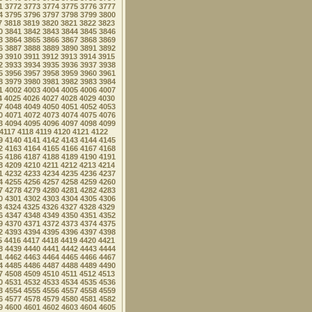
1
3772
3773
3774
3775
3776
3777
4
3795
3796
3797
3798
3799
3800
7
3818
3819
3820
3821
3822
3823
0
3841
3842
3843
3844
3845
3846
3
3864
3865
3866
3867
3868
3869
6
3887
3888
3889
3890
3891
3892
9
3910
3911
3912
3913
3914
3915
2
3933
3934
3935
3936
3937
3938
5
3956
3957
3958
3959
3960
3961
8
3979
3980
3981
3982
3983
3984
1
4002
4003
4004
4005
4006
4007
4
4025
4026
4027
4028
4029
4030
7
4048
4049
4050
4051
4052
4053
0
4071
4072
4073
4074
4075
4076
3
4094
4095
4096
4097
4098
4099
4117
4118
4119
4120
4121
4122
9
4140
4141
4142
4143
4144
4145
2
4163
4164
4165
4166
4167
4168
5
4186
4187
4188
4189
4190
4191
8
4209
4210
4211
4212
4213
4214
1
4232
4233
4234
4235
4236
4237
4
4255
4256
4257
4258
4259
4260
7
4278
4279
4280
4281
4282
4283
0
4301
4302
4303
4304
4305
4306
3
4324
4325
4326
4327
4328
4329
6
4347
4348
4349
4350
4351
4352
9
4370
4371
4372
4373
4374
4375
2
4393
4394
4395
4396
4397
4398
5
4416
4417
4418
4419
4420
4421
8
4439
4440
4441
4442
4443
4444
1
4462
4463
4464
4465
4466
4467
4
4485
4486
4487
4488
4489
4490
7
4508
4509
4510
4511
4512
4513
0
4531
4532
4533
4534
4535
4536
3
4554
4555
4556
4557
4558
4559
6
4577
4578
4579
4580
4581
4582
9
4600
4601
4602
4603
4604
4605