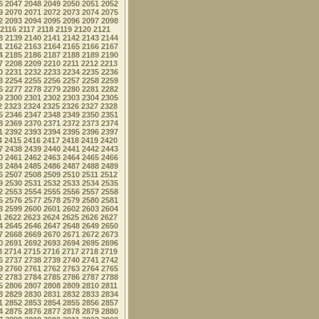
6
2047
2048
2049
2050
2051
2052
9
2070
2071
2072
2073
2074
2075
2
2093
2094
2095
2096
2097
2098
2116
2117
2118
2119
2120
2121
8
2139
2140
2141
2142
2143
2144
1
2162
2163
2164
2165
2166
2167
4
2185
2186
2187
2188
2189
2190
7
2208
2209
2210
2211
2212
2213
0
2231
2232
2233
2234
2235
2236
3
2254
2255
2256
2257
2258
2259
6
2277
2278
2279
2280
2281
2282
9
2300
2301
2302
2303
2304
2305
2
2323
2324
2325
2326
2327
2328
5
2346
2347
2348
2349
2350
2351
8
2369
2370
2371
2372
2373
2374
1
2392
2393
2394
2395
2396
2397
4
2415
2416
2417
2418
2419
2420
7
2438
2439
2440
2441
2442
2443
0
2461
2462
2463
2464
2465
2466
3
2484
2485
2486
2487
2488
2489
6
2507
2508
2509
2510
2511
2512
9
2530
2531
2532
2533
2534
2535
2
2553
2554
2555
2556
2557
2558
5
2576
2577
2578
2579
2580
2581
8
2599
2600
2601
2602
2603
2604
1
2622
2623
2624
2625
2626
2627
4
2645
2646
2647
2648
2649
2650
7
2668
2669
2670
2671
2672
2673
0
2691
2692
2693
2694
2695
2696
3
2714
2715
2716
2717
2718
2719
6
2737
2738
2739
2740
2741
2742
9
2760
2761
2762
2763
2764
2765
2
2783
2784
2785
2786
2787
2788
5
2806
2807
2808
2809
2810
2811
8
2829
2830
2831
2832
2833
2834
1
2852
2853
2854
2855
2856
2857
4
2875
2876
2877
2878
2879
2880