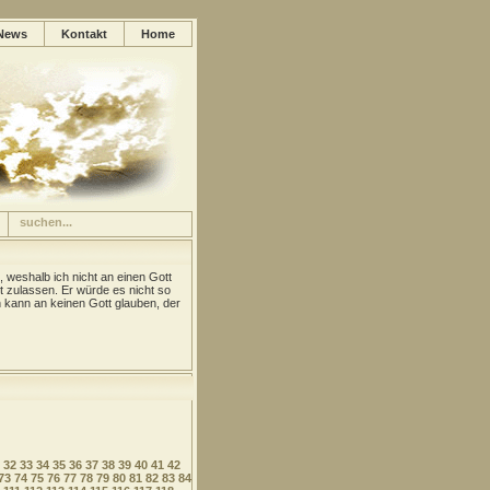
News
Kontakt
Home
, weshalb ich nicht an einen Gott
t zulassen. Er würde es nicht so
kann an keinen Gott glauben, der
32
33
34
35
36
37
38
39
40
41
42
73
74
75
76
77
78
79
80
81
82
83
84