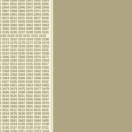
7
2898
2899
2900
2901
2902
2903
0
2921
2922
2923
2924
2925
2926
3
2944
2945
2946
2947
2948
2949
6
2967
2968
2969
2970
2971
2972
9
2990
2991
2992
2993
2994
2995
2
3013
3014
3015
3016
3017
3018
5
3036
3037
3038
3039
3040
3041
8
3059
3060
3061
3062
3063
3064
1
3082
3083
3084
3085
3086
3087
4
3105
3106
3107
3108
3109
3110
3128
3129
3130
3131
3132
3133
0
3151
3152
3153
3154
3155
3156
3
3174
3175
3176
3177
3178
3179
6
3197
3198
3199
3200
3201
3202
9
3220
3221
3222
3223
3224
3225
2
3243
3244
3245
3246
3247
3248
5
3266
3267
3268
3269
3270
3271
8
3289
3290
3291
3292
3293
3294
1
3312
3313
3314
3315
3316
3317
4
3335
3336
3337
3338
3339
3340
7
3358
3359
3360
3361
3362
3363
0
3381
3382
3383
3384
3385
3386
3
3404
3405
3406
3407
3408
3409
6
3427
3428
3429
3430
3431
3432
9
3450
3451
3452
3453
3454
3455
2
3473
3474
3475
3476
3477
3478
5
3496
3497
3498
3499
3500
3501
8
3519
3520
3521
3522
3523
3524
1
3542
3543
3544
3545
3546
3547
4
3565
3566
3567
3568
3569
3570
7
3588
3589
3590
3591
3592
3593
0
3611
3612
3613
3614
3615
3616
3
3634
3635
3636
3637
3638
3639
6
3657
3658
3659
3660
3661
3662
9
3680
3681
3682
3683
3684
3685
2
3703
3704
3705
3706
3707
3708
5
3726
3727
3728
3729
3730
3731
8
3749
3750
3751
3752
3753
3754