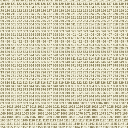
85
86
87
88
89
90
91
92
93
94
95
96
97
98
99
100
101
102
103
104
105
106
107
108
109
110
119
120
121
122
123
124
125
126
127
128
129
130
131
132
133
134
135
136
137
138
139
14
149
150
151
152
153
154
155
156
157
158
159
160
161
162
163
164
165
166
167
168
169
1
179
180
181
182
183
184
185
186
187
188
189
190
191
192
193
194
195
196
197
198
199
2
209
210
211
212
213
214
215
216
217
218
219
220
221
222
223
224
225
226
227
228
229
23
239
240
241
242
243
244
245
246
247
248
249
250
251
252
253
254
255
256
257
258
259
2
269
270
271
272
273
274
275
276
277
278
279
280
281
282
283
284
285
286
287
288
289
2
299
300
301
302
303
304
305
306
307
308
309
310
311
312
313
314
315
316
317
318
319
32
329
330
331
332
333
334
335
336
337
338
339
340
341
342
343
344
345
346
347
348
349
3
359
360
361
362
363
364
365
366
367
368
369
370
371
372
373
374
375
376
377
378
379
3
389
390
391
392
393
394
395
396
397
398
399
400
401
402
403
404
405
406
407
408
409
4
419
420
421
422
423
424
425
426
427
428
429
430
431
432
433
434
435
436
437
438
439
4
449
450
451
452
453
454
455
456
457
458
459
460
461
462
463
464
465
466
467
468
469
4
479
480
481
482
483
484
485
486
487
488
489
490
491
492
493
494
495
496
497
498
499
5
509
510
511
512
513
514
515
516
517
518
519
520
521
522
523
524
525
526
527
528
529
53
539
540
541
542
543
544
545
546
547
548
549
550
551
552
553
554
555
556
557
558
559
5
569
570
571
572
573
574
575
576
577
578
579
580
581
582
583
584
585
586
587
588
589
5
599
600
601
602
603
604
605
606
607
608
609
610
611
612
613
614
615
616
617
618
619
62
629
630
631
632
633
634
635
636
637
638
639
640
641
642
643
644
645
646
647
648
649
6
659
660
661
662
663
664
665
666
667
668
669
670
671
672
673
674
675
676
677
678
679
6
689
690
691
692
693
694
695
696
697
698
699
700
701
702
703
704
705
706
707
708
709
7
719
720
721
722
723
724
725
726
727
728
729
730
731
732
733
734
735
736
737
738
739
7
749
750
751
752
753
754
755
756
757
758
759
760
761
762
763
764
765
766
767
768
769
7
779
780
781
782
783
784
785
786
787
788
789
790
791
792
793
794
795
796
797
798
799
8
809
810
811
812
813
814
815
816
817
818
819
820
821
822
823
824
825
826
827
828
829
83
839
840
841
842
843
844
845
846
847
848
849
850
851
852
853
854
855
856
857
858
859
8
869
870
871
872
873
874
875
876
877
878
879
880
881
882
883
884
885
886
887
888
889
8
899
900
901
902
903
904
905
906
907
908
909
910
911
912
913
914
915
916
917
918
919
92
929
930
931
932
933
934
935
936
937
938
939
940
941
942
943
944
945
946
947
948
949
9
959
960
961
962
963
964
965
966
967
968
969
970
971
972
973
974
975
976
977
978
979
9
989
990
991
992
993
994
995
996
997
998
999
1000
1001
1002
1003
1004
1005
1006
1007
1014
1015
1016
1017
1018
1019
1020
1021
1022
1023
1024
1025
1026
1027
1028
1029
103
1037
1038
1039
1040
1041
1042
1043
1044
1045
1046
1047
1048
1049
1050
1051
1052
105
1060
1061
1062
1063
1064
1065
1066
1067
1068
1069
1070
1071
1072
1073
1074
1075
107
1083
1084
1085
1086
1087
1088
1089
1090
1091
1092
1093
1094
1095
1096
1097
1098
109
1106
1107
1108
1109
1110
1111
1112
1113
1114
1115
1116
1117
1118
1119
1120
1121
1122
112
1130
1131
1132
1133
1134
1135
1136
1137
1138
1139
1140
1141
1142
1143
1144
1145
1146
1
1154
1155
1156
1157
1158
1159
1160
1161
1162
1163
1164
1165
1166
1167
1168
1169
1170
1