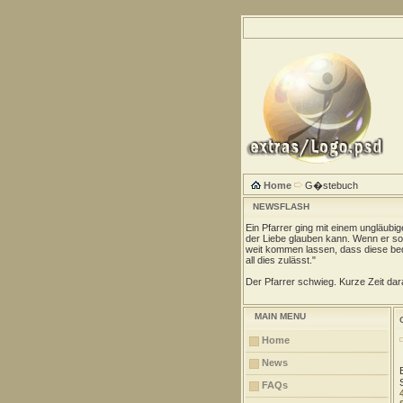
Home
G�stebuch
NEWSFLASH
Ein Pfarrer ging mit einem ungläubi
der Liebe glauben kann. Wenn er so 
weit kommen lassen, dass diese be
all dies zulässt."
Der Pfarrer schwieg. Kurze Zeit dara
MAIN MENU
Home
News
FAQs