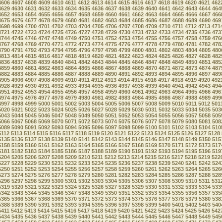
4606
4607
4608
4609
4610
4611
4612
4613
4614
4615
4616
4617
4618
4619
4620
4621
462
4629
4630
4631
4632
4633
4634
4635
4636
4637
4638
4639
4640
4641
4642
4643
4644
464
4652
4653
4654
4655
4656
4657
4658
4659
4660
4661
4662
4663
4664
4665
4666
4667
466
4675
4676
4677
4678
4679
4680
4681
4682
4683
4684
4685
4686
4687
4688
4689
4690
469
4698
4699
4700
4701
4702
4703
4704
4705
4706
4707
4708
4709
4710
4711
4712
4713
471
4721
4722
4723
4724
4725
4726
4727
4728
4729
4730
4731
4732
4733
4734
4735
4736
473
4744
4745
4746
4747
4748
4749
4750
4751
4752
4753
4754
4755
4756
4757
4758
4759
476
4767
4768
4769
4770
4771
4772
4773
4774
4775
4776
4777
4778
4779
4780
4781
4782
478
4790
4791
4792
4793
4794
4795
4796
4797
4798
4799
4800
4801
4802
4803
4804
4805
480
4813
4814
4815
4816
4817
4818
4819
4820
4821
4822
4823
4824
4825
4826
4827
4828
482
4836
4837
4838
4839
4840
4841
4842
4843
4844
4845
4846
4847
4848
4849
4850
4851
485
4859
4860
4861
4862
4863
4864
4865
4866
4867
4868
4869
4870
4871
4872
4873
4874
487
4882
4883
4884
4885
4886
4887
4888
4889
4890
4891
4892
4893
4894
4895
4896
4897
489
4905
4906
4907
4908
4909
4910
4911
4912
4913
4914
4915
4916
4917
4918
4919
4920
492
4928
4929
4930
4931
4932
4933
4934
4935
4936
4937
4938
4939
4940
4941
4942
4943
494
4951
4952
4953
4954
4955
4956
4957
4958
4959
4960
4961
4962
4963
4964
4965
4966
496
4974
4975
4976
4977
4978
4979
4980
4981
4982
4983
4984
4985
4986
4987
4988
4989
499
4997
4998
4999
5000
5001
5002
5003
5004
5005
5006
5007
5008
5009
5010
5011
5012
501
5020
5021
5022
5023
5024
5025
5026
5027
5028
5029
5030
5031
5032
5033
5034
5035
503
5043
5044
5045
5046
5047
5048
5049
5050
5051
5052
5053
5054
5055
5056
5057
5058
505
5066
5067
5068
5069
5070
5071
5072
5073
5074
5075
5076
5077
5078
5079
5080
5081
508
5089
5090
5091
5092
5093
5094
5095
5096
5097
5098
5099
5100
5101
5102
5103
5104
510
5112
5113
5114
5115
5116
5117
5118
5119
5120
5121
5122
5123
5124
5125
5126
5127
5128
5135
5136
5137
5138
5139
5140
5141
5142
5143
5144
5145
5146
5147
5148
5149
5150
515
5158
5159
5160
5161
5162
5163
5164
5165
5166
5167
5168
5169
5170
5171
5172
5173
517
5181
5182
5183
5184
5185
5186
5187
5188
5189
5190
5191
5192
5193
5194
5195
5196
519
5204
5205
5206
5207
5208
5209
5210
5211
5212
5213
5214
5215
5216
5217
5218
5219
522
5227
5228
5229
5230
5231
5232
5233
5234
5235
5236
5237
5238
5239
5240
5241
5242
524
5250
5251
5252
5253
5254
5255
5256
5257
5258
5259
5260
5261
5262
5263
5264
5265
526
5273
5274
5275
5276
5277
5278
5279
5280
5281
5282
5283
5284
5285
5286
5287
5288
528
5296
5297
5298
5299
5300
5301
5302
5303
5304
5305
5306
5307
5308
5309
5310
5311
531
5319
5320
5321
5322
5323
5324
5325
5326
5327
5328
5329
5330
5331
5332
5333
5334
533
5342
5343
5344
5345
5346
5347
5348
5349
5350
5351
5352
5353
5354
5355
5356
5357
535
5365
5366
5367
5368
5369
5370
5371
5372
5373
5374
5375
5376
5377
5378
5379
5380
538
5388
5389
5390
5391
5392
5393
5394
5395
5396
5397
5398
5399
5400
5401
5402
5403
540
5411
5412
5413
5414
5415
5416
5417
5418
5419
5420
5421
5422
5423
5424
5425
5426
542
5434
5435
5436
5437
5438
5439
5440
5441
5442
5443
5444
5445
5446
5447
5448
5449
545