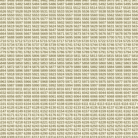
5457
5458
5459
5460
5461
5462
5463
5464
5465
5466
5467
5468
5469
5470
5471
5472
547
5480
5481
5482
5483
5484
5485
5486
5487
5488
5489
5490
5491
5492
5493
5494
5495
549
5503
5504
5505
5506
5507
5508
5509
5510
5511
5512
5513
5514
5515
5516
5517
5518
551
5526
5527
5528
5529
5530
5531
5532
5533
5534
5535
5536
5537
5538
5539
5540
5541
554
5549
5550
5551
5552
5553
5554
5555
5556
5557
5558
5559
5560
5561
5562
5563
5564
556
5572
5573
5574
5575
5576
5577
5578
5579
5580
5581
5582
5583
5584
5585
5586
5587
558
5595
5596
5597
5598
5599
5600
5601
5602
5603
5604
5605
5606
5607
5608
5609
5610
561
5618
5619
5620
5621
5622
5623
5624
5625
5626
5627
5628
5629
5630
5631
5632
5633
563
5641
5642
5643
5644
5645
5646
5647
5648
5649
5650
5651
5652
5653
5654
5655
5656
565
5664
5665
5666
5667
5668
5669
5670
5671
5672
5673
5674
5675
5676
5677
5678
5679
568
5687
5688
5689
5690
5691
5692
5693
5694
5695
5696
5697
5698
5699
5700
5701
5702
570
5710
5711
5712
5713
5714
5715
5716
5717
5718
5719
5720
5721
5722
5723
5724
5725
572
5733
5734
5735
5736
5737
5738
5739
5740
5741
5742
5743
5744
5745
5746
5747
5748
574
5756
5757
5758
5759
5760
5761
5762
5763
5764
5765
5766
5767
5768
5769
5770
5771
577
5779
5780
5781
5782
5783
5784
5785
5786
5787
5788
5789
5790
5791
5792
5793
5794
579
5802
5803
5804
5805
5806
5807
5808
5809
5810
5811
5812
5813
5814
5815
5816
5817
581
5825
5826
5827
5828
5829
5830
5831
5832
5833
5834
5835
5836
5837
5838
5839
5840
584
5848
5849
5850
5851
5852
5853
5854
5855
5856
5857
5858
5859
5860
5861
5862
5863
586
5871
5872
5873
5874
5875
5876
5877
5878
5879
5880
5881
5882
5883
5884
5885
5886
588
5894
5895
5896
5897
5898
5899
5900
5901
5902
5903
5904
5905
5906
5907
5908
5909
591
5917
5918
5919
5920
5921
5922
5923
5924
5925
5926
5927
5928
5929
5930
5931
5932
593
5940
5941
5942
5943
5944
5945
5946
5947
5948
5949
5950
5951
5952
5953
5954
5955
595
5963
5964
5965
5966
5967
5968
5969
5970
5971
5972
5973
5974
5975
5976
5977
5978
597
5986
5987
5988
5989
5990
5991
5992
5993
5994
5995
5996
5997
5998
5999
6000
6001
600
6009
6010
6011
6012
6013
6014
6015
6016
6017
6018
6019
6020
6021
6022
6023
6024
602
6032
6033
6034
6035
6036
6037
6038
6039
6040
6041
6042
6043
6044
6045
6046
6047
604
6055
6056
6057
6058
6059
6060
6061
6062
6063
6064
6065
6066
6067
6068
6069
6070
607
6078
6079
6080
6081
6082
6083
6084
6085
6086
6087
6088
6089
6090
6091
6092
6093
609
6101
6102
6103
6104
6105
6106
6107
6108
6109
6110
6111
6112
6113
6114
6115
6116
6117
6124
6125
6126
6127
6128
6129
6130
6131
6132
6133
6134
6135
6136
6137
6138
6139
614
6147
6148
6149
6150
6151
6152
6153
6154
6155
6156
6157
6158
6159
6160
6161
6162
616
6170
6171
6172
6173
6174
6175
6176
6177
6178
6179
6180
6181
6182
6183
6184
6185
618
6193
6194
6195
6196
6197
6198
6199
6200
6201
6202
6203
6204
6205
6206
6207
6208
620
6216
6217
6218
6219
6220
6221
6222
6223
6224
6225
6226
6227
6228
6229
6230
6231
623
6239
6240
6241
6242
6243
6244
6245
6246
6247
6248
6249
6250
6251
6252
6253
6254
625
6262
6263
6264
6265
6266
6267
6268
6269
6270
6271
6272
6273
6274
6275
6276
6277
627
6285
6286
6287
6288
6289
6290
6291
6292
6293
6294
6295
6296
6297
6298
6299
6300
630
6308
6309
6310
6311
6312
6313
6314
6315
6316
6317
6318
6319
6320
6321
6322
6323
632