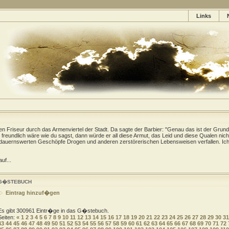
Links
gen Friseur durch das Armenviertel der Stadt. Da sagte der Barbier: "Genau das ist der Grund
freundlich wäre wie du sagst, dann würde er all diese Armut, das Leid und diese Qualen nich
dauernswerten Geschöpfe Drogen und anderen zerstörerischen Lebensweisen verfallen. Ich 
uf...
G�STEBUCH
Eintrag hinzuf�gen
Es gibt 300961 Eintr�ge in das G�stebuch.
Seiten:
«
1
2
3
4
5
6
7
8
9
10
11
12
13
14
15
16
17
18
19
20
21
22
23
24
25
26
27
28
29
30
31
43
44
45
46
47
48
49
50
51
52
53
54
55
56
57
58
59
60
61
62
63
64
65
66
67
68
69
70
71
72