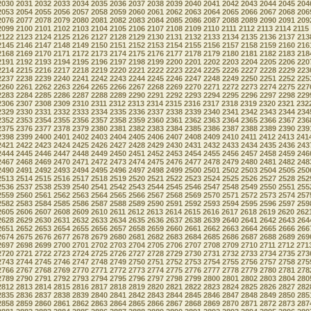
2030
2031
2032
2033
2034
2035
2036
2037
2038
2039
2040
2041
2042
2043
2044
2045
204
2053
2054
2055
2056
2057
2058
2059
2060
2061
2062
2063
2064
2065
2066
2067
2068
206
2076
2077
2078
2079
2080
2081
2082
2083
2084
2085
2086
2087
2088
2089
2090
2091
209
2099
2100
2101
2102
2103
2104
2105
2106
2107
2108
2109
2110
2111
2112
2113
2114
2115
2122
2123
2124
2125
2126
2127
2128
2129
2130
2131
2132
2133
2134
2135
2136
2137
213
2145
2146
2147
2148
2149
2150
2151
2152
2153
2154
2155
2156
2157
2158
2159
2160
216
2168
2169
2170
2171
2172
2173
2174
2175
2176
2177
2178
2179
2180
2181
2182
2183
218
2191
2192
2193
2194
2195
2196
2197
2198
2199
2200
2201
2202
2203
2204
2205
2206
220
2214
2215
2216
2217
2218
2219
2220
2221
2222
2223
2224
2225
2226
2227
2228
2229
223
2237
2238
2239
2240
2241
2242
2243
2244
2245
2246
2247
2248
2249
2250
2251
2252
225
2260
2261
2262
2263
2264
2265
2266
2267
2268
2269
2270
2271
2272
2273
2274
2275
227
2283
2284
2285
2286
2287
2288
2289
2290
2291
2292
2293
2294
2295
2296
2297
2298
229
2306
2307
2308
2309
2310
2311
2312
2313
2314
2315
2316
2317
2318
2319
2320
2321
232
2329
2330
2331
2332
2333
2334
2335
2336
2337
2338
2339
2340
2341
2342
2343
2344
234
2352
2353
2354
2355
2356
2357
2358
2359
2360
2361
2362
2363
2364
2365
2366
2367
236
2375
2376
2377
2378
2379
2380
2381
2382
2383
2384
2385
2386
2387
2388
2389
2390
239
2398
2399
2400
2401
2402
2403
2404
2405
2406
2407
2408
2409
2410
2411
2412
2413
241
2421
2422
2423
2424
2425
2426
2427
2428
2429
2430
2431
2432
2433
2434
2435
2436
243
2444
2445
2446
2447
2448
2449
2450
2451
2452
2453
2454
2455
2456
2457
2458
2459
246
2467
2468
2469
2470
2471
2472
2473
2474
2475
2476
2477
2478
2479
2480
2481
2482
248
2490
2491
2492
2493
2494
2495
2496
2497
2498
2499
2500
2501
2502
2503
2504
2505
250
2513
2514
2515
2516
2517
2518
2519
2520
2521
2522
2523
2524
2525
2526
2527
2528
252
2536
2537
2538
2539
2540
2541
2542
2543
2544
2545
2546
2547
2548
2549
2550
2551
255
2559
2560
2561
2562
2563
2564
2565
2566
2567
2568
2569
2570
2571
2572
2573
2574
257
2582
2583
2584
2585
2586
2587
2588
2589
2590
2591
2592
2593
2594
2595
2596
2597
259
2605
2606
2607
2608
2609
2610
2611
2612
2613
2614
2615
2616
2617
2618
2619
2620
262
2628
2629
2630
2631
2632
2633
2634
2635
2636
2637
2638
2639
2640
2641
2642
2643
264
2651
2652
2653
2654
2655
2656
2657
2658
2659
2660
2661
2662
2663
2664
2665
2666
266
2674
2675
2676
2677
2678
2679
2680
2681
2682
2683
2684
2685
2686
2687
2688
2689
269
2697
2698
2699
2700
2701
2702
2703
2704
2705
2706
2707
2708
2709
2710
2711
2712
271
2720
2721
2722
2723
2724
2725
2726
2727
2728
2729
2730
2731
2732
2733
2734
2735
273
2743
2744
2745
2746
2747
2748
2749
2750
2751
2752
2753
2754
2755
2756
2757
2758
275
2766
2767
2768
2769
2770
2771
2772
2773
2774
2775
2776
2777
2778
2779
2780
2781
278
2789
2790
2791
2792
2793
2794
2795
2796
2797
2798
2799
2800
2801
2802
2803
2804
280
2812
2813
2814
2815
2816
2817
2818
2819
2820
2821
2822
2823
2824
2825
2826
2827
282
2835
2836
2837
2838
2839
2840
2841
2842
2843
2844
2845
2846
2847
2848
2849
2850
285
2858
2859
2860
2861
2862
2863
2864
2865
2866
2867
2868
2869
2870
2871
2872
2873
287