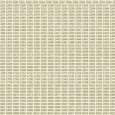
1178
1179
1180
1181
1182
1183
1184
1185
1186
1187
1188
1189
1190
1191
1192
1193
1194
1
1202
1203
1204
1205
1206
1207
1208
1209
1210
1211
1212
1213
1214
1215
1216
1217
121
1225
1226
1227
1228
1229
1230
1231
1232
1233
1234
1235
1236
1237
1238
1239
1240
124
1248
1249
1250
1251
1252
1253
1254
1255
1256
1257
1258
1259
1260
1261
1262
1263
126
1271
1272
1273
1274
1275
1276
1277
1278
1279
1280
1281
1282
1283
1284
1285
1286
128
1294
1295
1296
1297
1298
1299
1300
1301
1302
1303
1304
1305
1306
1307
1308
1309
131
1317
1318
1319
1320
1321
1322
1323
1324
1325
1326
1327
1328
1329
1330
1331
1332
133
1340
1341
1342
1343
1344
1345
1346
1347
1348
1349
1350
1351
1352
1353
1354
1355
135
1363
1364
1365
1366
1367
1368
1369
1370
1371
1372
1373
1374
1375
1376
1377
1378
137
1386
1387
1388
1389
1390
1391
1392
1393
1394
1395
1396
1397
1398
1399
1400
1401
140
1409
1410
1411
1412
1413
1414
1415
1416
1417
1418
1419
1420
1421
1422
1423
1424
142
1432
1433
1434
1435
1436
1437
1438
1439
1440
1441
1442
1443
1444
1445
1446
1447
144
1455
1456
1457
1458
1459
1460
1461
1462
1463
1464
1465
1466
1467
1468
1469
1470
147
1478
1479
1480
1481
1482
1483
1484
1485
1486
1487
1488
1489
1490
1491
1492
1493
149
1501
1502
1503
1504
1505
1506
1507
1508
1509
1510
1511
1512
1513
1514
1515
1516
151
1524
1525
1526
1527
1528
1529
1530
1531
1532
1533
1534
1535
1536
1537
1538
1539
154
1547
1548
1549
1550
1551
1552
1553
1554
1555
1556
1557
1558
1559
1560
1561
1562
156
1570
1571
1572
1573
1574
1575
1576
1577
1578
1579
1580
1581
1582
1583
1584
1585
158
1593
1594
1595
1596
1597
1598
1599
1600
1601
1602
1603
1604
1605
1606
1607
1608
160
1616
1617
1618
1619
1620
1621
1622
1623
1624
1625
1626
1627
1628
1629
1630
1631
163
1639
1640
1641
1642
1643
1644
1645
1646
1647
1648
1649
1650
1651
1652
1653
1654
165
1662
1663
1664
1665
1666
1667
1668
1669
1670
1671
1672
1673
1674
1675
1676
1677
167
1685
1686
1687
1688
1689
1690
1691
1692
1693
1694
1695
1696
1697
1698
1699
1700
170
1708
1709
1710
1711
1712
1713
1714
1715
1716
1717
1718
1719
1720
1721
1722
1723
172
1731
1732
1733
1734
1735
1736
1737
1738
1739
1740
1741
1742
1743
1744
1745
1746
174
1754
1755
1756
1757
1758
1759
1760
1761
1762
1763
1764
1765
1766
1767
1768
1769
177
1777
1778
1779
1780
1781
1782
1783
1784
1785
1786
1787
1788
1789
1790
1791
1792
179
1800
1801
1802
1803
1804
1805
1806
1807
1808
1809
1810
1811
1812
1813
1814
1815
181
1823
1824
1825
1826
1827
1828
1829
1830
1831
1832
1833
1834
1835
1836
1837
1838
183
1846
1847
1848
1849
1850
1851
1852
1853
1854
1855
1856
1857
1858
1859
1860
1861
186
1869
1870
1871
1872
1873
1874
1875
1876
1877
1878
1879
1880
1881
1882
1883
1884
188
1892
1893
1894
1895
1896
1897
1898
1899
1900
1901
1902
1903
1904
1905
1906
1907
190
1915
1916
1917
1918
1919
1920
1921
1922
1923
1924
1925
1926
1927
1928
1929
1930
193
1938
1939
1940
1941
1942
1943
1944
1945
1946
1947
1948
1949
1950
1951
1952
1953
195
1961
1962
1963
1964
1965
1966
1967
1968
1969
1970
1971
1972
1973
1974
1975
1976
197
1984
1985
1986
1987
1988
1989
1990
1991
1992
1993
1994
1995
1996
1997
1998
1999
200
2007
2008
2009
2010
2011
2012
2013
2014
2015
2016
2017
2018
2019
2020
2021
2022
202