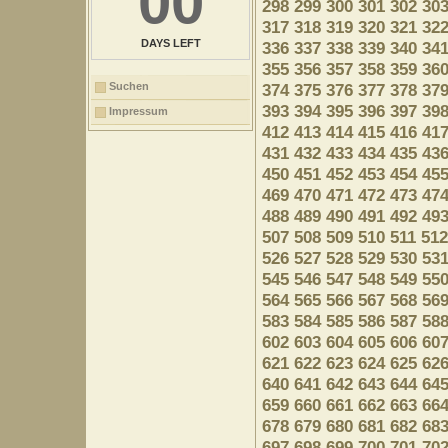
00
298
299
300
301
302
30
317
318
319
320
321
32
DAYS LEFT
336
337
338
339
340
34
355
356
357
358
359
36
Suchen
374
375
376
377
378
37
393
394
395
396
397
39
Impressum
412
413
414
415
416
41
431
432
433
434
435
43
450
451
452
453
454
45
469
470
471
472
473
47
488
489
490
491
492
49
507
508
509
510
511
512
526
527
528
529
530
53
545
546
547
548
549
55
564
565
566
567
568
56
583
584
585
586
587
58
602
603
604
605
606
60
621
622
623
624
625
62
640
641
642
643
644
64
659
660
661
662
663
66
678
679
680
681
682
68
697
698
699
700
701
70