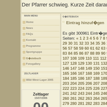
Der Pfarrer schwieg. Kurze Zeit darau
MAIN MENU
G�STEBUCH
Eintrag hinzuf�gen
Home
News
Es gibt 300961 Eintr�g
FAQs
Seiten:
«
1
2
3
4
5
6
7
8
Kontakt
29
30
31
32
33
34
35
36
Programme
56
57
58
59
60
61
62
63
Sportgruppe
83
84
85
86
87
88
89
90
107
108
109
110
111
112
G�stebuch
127
128
129
130
131
13
Fotogallery
146
147
148
149
150
15
165
166
167
168
169
17
ZELTLAGER
184
185
186
187
188
18
Wild-West-Lager 2005
203
204
205
206
207
20
222
223
224
225
226
22
241
242
243
244
245
24
Zeltlager
260
261
262
263
264
26
15/07/2006
279
280
281
282
283
28