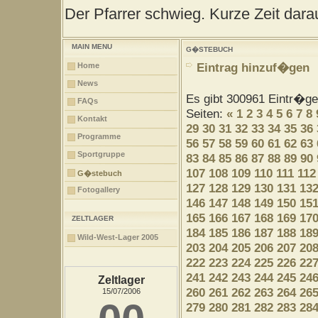
Der Pfarrer schwieg. Kurze Zeit darau
MAIN MENU
G�STEBUCH
Eintrag hinzuf�gen
Home
News
Es gibt 300961 Eintr�g
FAQs
Seiten:
«
1
2
3
4
5
6
7
8
Kontakt
29
30
31
32
33
34
35
36
Programme
56
57
58
59
60
61
62
63
Sportgruppe
83
84
85
86
87
88
89
90
107
108
109
110
111
112
G�stebuch
127
128
129
130
131
13
Fotogallery
146
147
148
149
150
15
165
166
167
168
169
17
ZELTLAGER
184
185
186
187
188
18
Wild-West-Lager 2005
203
204
205
206
207
20
222
223
224
225
226
22
241
242
243
244
245
24
Zeltlager
260
261
262
263
264
26
15/07/2006
279
280
281
282
283
28