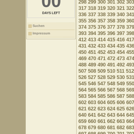
00
298
299
300
301
302
30
317
318
319
320
321
32
DAYS LEFT
336
337
338
339
340
34
355
356
357
358
359
36
Suchen
374
375
376
377
378
37
393
394
395
396
397
39
Impressum
412
413
414
415
416
41
431
432
433
434
435
43
450
451
452
453
454
45
469
470
471
472
473
47
488
489
490
491
492
49
507
508
509
510
511
512
526
527
528
529
530
53
545
546
547
548
549
55
564
565
566
567
568
56
583
584
585
586
587
58
602
603
604
605
606
60
621
622
623
624
625
62
640
641
642
643
644
64
659
660
661
662
663
66
678
679
680
681
682
68
697
698
699
700
701
70