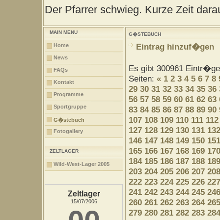
Der Pfarrer schwieg. Kurze Zeit darau
MAIN MENU
G�STEBUCH
Eintrag hinzuf�gen
Home
News
Es gibt 300961 Eintr�g
FAQs
Seiten:
«
1
2
3
4
5
6
7
8
Kontakt
29
30
31
32
33
34
35
36
Programme
56
57
58
59
60
61
62
63
Sportgruppe
83
84
85
86
87
88
89
90
107
108
109
110
111
112
G�stebuch
127
128
129
130
131
13
Fotogallery
146
147
148
149
150
15
165
166
167
168
169
17
ZELTLAGER
184
185
186
187
188
18
Wild-West-Lager 2005
203
204
205
206
207
20
222
223
224
225
226
22
241
242
243
244
245
24
Zeltlager
260
261
262
263
264
26
15/07/2006
279
280
281
282
283
28