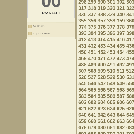
00
298
299
300
301
302
30
317
318
319
320
321
32
DAYS LEFT
336
337
338
339
340
34
355
356
357
358
359
36
Suchen
374
375
376
377
378
37
393
394
395
396
397
39
Impressum
412
413
414
415
416
41
431
432
433
434
435
43
450
451
452
453
454
45
469
470
471
472
473
47
488
489
490
491
492
49
507
508
509
510
511
512
526
527
528
529
530
53
545
546
547
548
549
55
564
565
566
567
568
56
583
584
585
586
587
58
602
603
604
605
606
60
621
622
623
624
625
62
640
641
642
643
644
64
659
660
661
662
663
66
678
679
680
681
682
68
697
698
699
700
701
70