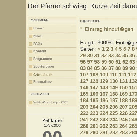
Der Pfarrer schwieg. Kurze Zeit darau
MAIN MENU
G�STEBUCH
Eintrag hinzuf�gen
Home
News
Es gibt 300961 Eintr�g
FAQs
Seiten:
«
1
2
3
4
5
6
7
8
Kontakt
29
30
31
32
33
34
35
36
Programme
56
57
58
59
60
61
62
63
Sportgruppe
83
84
85
86
87
88
89
90
107
108
109
110
111
112
G�stebuch
127
128
129
130
131
13
Fotogallery
146
147
148
149
150
15
165
166
167
168
169
17
ZELTLAGER
184
185
186
187
188
18
Wild-West-Lager 2005
203
204
205
206
207
20
222
223
224
225
226
22
241
242
243
244
245
24
Zeltlager
260
261
262
263
264
26
15/07/2006
279
280
281
282
283
28