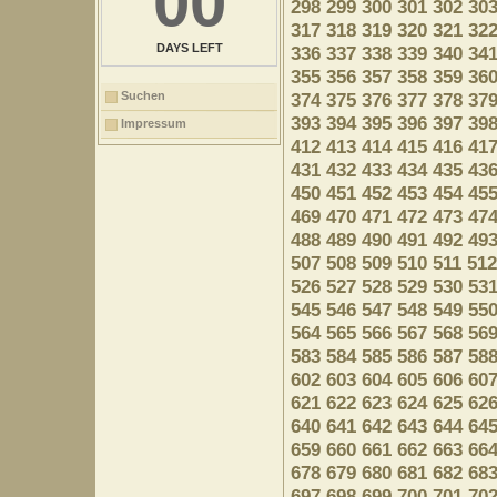
00
298
299
300
301
302
30
317
318
319
320
321
32
DAYS LEFT
336
337
338
339
340
34
355
356
357
358
359
36
Suchen
374
375
376
377
378
37
393
394
395
396
397
39
Impressum
412
413
414
415
416
41
431
432
433
434
435
43
450
451
452
453
454
45
469
470
471
472
473
47
488
489
490
491
492
49
507
508
509
510
511
512
526
527
528
529
530
53
545
546
547
548
549
55
564
565
566
567
568
56
583
584
585
586
587
58
602
603
604
605
606
60
621
622
623
624
625
62
640
641
642
643
644
64
659
660
661
662
663
66
678
679
680
681
682
68
697
698
699
700
701
70