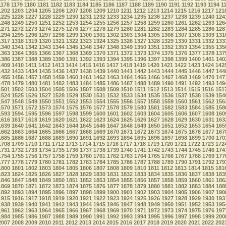
1178
1179
1180
1181
1182
1183
1184
1185
1186
1187
1188
1189
1190
1191
1192
1193
1194
1
1202
1203
1204
1205
1206
1207
1208
1209
1210
1211
1212
1213
1214
1215
1216
1217
121
1225
1226
1227
1228
1229
1230
1231
1232
1233
1234
1235
1236
1237
1238
1239
1240
124
1248
1249
1250
1251
1252
1253
1254
1255
1256
1257
1258
1259
1260
1261
1262
1263
126
1271
1272
1273
1274
1275
1276
1277
1278
1279
1280
1281
1282
1283
1284
1285
1286
128
1294
1295
1296
1297
1298
1299
1300
1301
1302
1303
1304
1305
1306
1307
1308
1309
131
1317
1318
1319
1320
1321
1322
1323
1324
1325
1326
1327
1328
1329
1330
1331
1332
133
1340
1341
1342
1343
1344
1345
1346
1347
1348
1349
1350
1351
1352
1353
1354
1355
135
1363
1364
1365
1366
1367
1368
1369
1370
1371
1372
1373
1374
1375
1376
1377
1378
137
1386
1387
1388
1389
1390
1391
1392
1393
1394
1395
1396
1397
1398
1399
1400
1401
140
1409
1410
1411
1412
1413
1414
1415
1416
1417
1418
1419
1420
1421
1422
1423
1424
142
1432
1433
1434
1435
1436
1437
1438
1439
1440
1441
1442
1443
1444
1445
1446
1447
144
1455
1456
1457
1458
1459
1460
1461
1462
1463
1464
1465
1466
1467
1468
1469
1470
147
1478
1479
1480
1481
1482
1483
1484
1485
1486
1487
1488
1489
1490
1491
1492
1493
149
1501
1502
1503
1504
1505
1506
1507
1508
1509
1510
1511
1512
1513
1514
1515
1516
151
1524
1525
1526
1527
1528
1529
1530
1531
1532
1533
1534
1535
1536
1537
1538
1539
154
1547
1548
1549
1550
1551
1552
1553
1554
1555
1556
1557
1558
1559
1560
1561
1562
156
1570
1571
1572
1573
1574
1575
1576
1577
1578
1579
1580
1581
1582
1583
1584
1585
158
1593
1594
1595
1596
1597
1598
1599
1600
1601
1602
1603
1604
1605
1606
1607
1608
160
1616
1617
1618
1619
1620
1621
1622
1623
1624
1625
1626
1627
1628
1629
1630
1631
163
1639
1640
1641
1642
1643
1644
1645
1646
1647
1648
1649
1650
1651
1652
1653
1654
165
1662
1663
1664
1665
1666
1667
1668
1669
1670
1671
1672
1673
1674
1675
1676
1677
167
1685
1686
1687
1688
1689
1690
1691
1692
1693
1694
1695
1696
1697
1698
1699
1700
170
1708
1709
1710
1711
1712
1713
1714
1715
1716
1717
1718
1719
1720
1721
1722
1723
172
1731
1732
1733
1734
1735
1736
1737
1738
1739
1740
1741
1742
1743
1744
1745
1746
174
1754
1755
1756
1757
1758
1759
1760
1761
1762
1763
1764
1765
1766
1767
1768
1769
177
1777
1778
1779
1780
1781
1782
1783
1784
1785
1786
1787
1788
1789
1790
1791
1792
179
1800
1801
1802
1803
1804
1805
1806
1807
1808
1809
1810
1811
1812
1813
1814
1815
181
1823
1824
1825
1826
1827
1828
1829
1830
1831
1832
1833
1834
1835
1836
1837
1838
183
1846
1847
1848
1849
1850
1851
1852
1853
1854
1855
1856
1857
1858
1859
1860
1861
186
1869
1870
1871
1872
1873
1874
1875
1876
1877
1878
1879
1880
1881
1882
1883
1884
188
1892
1893
1894
1895
1896
1897
1898
1899
1900
1901
1902
1903
1904
1905
1906
1907
190
1915
1916
1917
1918
1919
1920
1921
1922
1923
1924
1925
1926
1927
1928
1929
1930
193
1938
1939
1940
1941
1942
1943
1944
1945
1946
1947
1948
1949
1950
1951
1952
1953
195
1961
1962
1963
1964
1965
1966
1967
1968
1969
1970
1971
1972
1973
1974
1975
1976
197
1984
1985
1986
1987
1988
1989
1990
1991
1992
1993
1994
1995
1996
1997
1998
1999
200
2007
2008
2009
2010
2011
2012
2013
2014
2015
2016
2017
2018
2019
2020
2021
2022
202