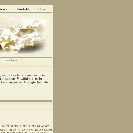
News
Kontakt
Home
, weshalb ich nicht an einen Gott
t zulassen. Er würde es nicht so
kann an keinen Gott glauben, der
32
33
34
35
36
37
38
39
40
41
42
73
74
75
76
77
78
79
80
81
82
83
84