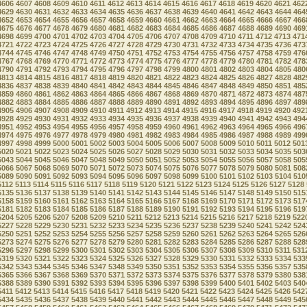
4606
4607
4608
4609
4610
4611
4612
4613
4614
4615
4616
4617
4618
4619
4620
4621
462
4629
4630
4631
4632
4633
4634
4635
4636
4637
4638
4639
4640
4641
4642
4643
4644
464
4652
4653
4654
4655
4656
4657
4658
4659
4660
4661
4662
4663
4664
4665
4666
4667
466
4675
4676
4677
4678
4679
4680
4681
4682
4683
4684
4685
4686
4687
4688
4689
4690
469
4698
4699
4700
4701
4702
4703
4704
4705
4706
4707
4708
4709
4710
4711
4712
4713
471
4721
4722
4723
4724
4725
4726
4727
4728
4729
4730
4731
4732
4733
4734
4735
4736
473
4744
4745
4746
4747
4748
4749
4750
4751
4752
4753
4754
4755
4756
4757
4758
4759
476
4767
4768
4769
4770
4771
4772
4773
4774
4775
4776
4777
4778
4779
4780
4781
4782
478
4790
4791
4792
4793
4794
4795
4796
4797
4798
4799
4800
4801
4802
4803
4804
4805
480
4813
4814
4815
4816
4817
4818
4819
4820
4821
4822
4823
4824
4825
4826
4827
4828
482
4836
4837
4838
4839
4840
4841
4842
4843
4844
4845
4846
4847
4848
4849
4850
4851
485
4859
4860
4861
4862
4863
4864
4865
4866
4867
4868
4869
4870
4871
4872
4873
4874
487
4882
4883
4884
4885
4886
4887
4888
4889
4890
4891
4892
4893
4894
4895
4896
4897
489
4905
4906
4907
4908
4909
4910
4911
4912
4913
4914
4915
4916
4917
4918
4919
4920
492
4928
4929
4930
4931
4932
4933
4934
4935
4936
4937
4938
4939
4940
4941
4942
4943
494
4951
4952
4953
4954
4955
4956
4957
4958
4959
4960
4961
4962
4963
4964
4965
4966
496
4974
4975
4976
4977
4978
4979
4980
4981
4982
4983
4984
4985
4986
4987
4988
4989
499
4997
4998
4999
5000
5001
5002
5003
5004
5005
5006
5007
5008
5009
5010
5011
5012
501
5020
5021
5022
5023
5024
5025
5026
5027
5028
5029
5030
5031
5032
5033
5034
5035
503
5043
5044
5045
5046
5047
5048
5049
5050
5051
5052
5053
5054
5055
5056
5057
5058
505
5066
5067
5068
5069
5070
5071
5072
5073
5074
5075
5076
5077
5078
5079
5080
5081
508
5089
5090
5091
5092
5093
5094
5095
5096
5097
5098
5099
5100
5101
5102
5103
5104
510
5112
5113
5114
5115
5116
5117
5118
5119
5120
5121
5122
5123
5124
5125
5126
5127
5128
5135
5136
5137
5138
5139
5140
5141
5142
5143
5144
5145
5146
5147
5148
5149
5150
515
5158
5159
5160
5161
5162
5163
5164
5165
5166
5167
5168
5169
5170
5171
5172
5173
517
5181
5182
5183
5184
5185
5186
5187
5188
5189
5190
5191
5192
5193
5194
5195
5196
519
5204
5205
5206
5207
5208
5209
5210
5211
5212
5213
5214
5215
5216
5217
5218
5219
522
5227
5228
5229
5230
5231
5232
5233
5234
5235
5236
5237
5238
5239
5240
5241
5242
524
5250
5251
5252
5253
5254
5255
5256
5257
5258
5259
5260
5261
5262
5263
5264
5265
526
5273
5274
5275
5276
5277
5278
5279
5280
5281
5282
5283
5284
5285
5286
5287
5288
528
5296
5297
5298
5299
5300
5301
5302
5303
5304
5305
5306
5307
5308
5309
5310
5311
531
5319
5320
5321
5322
5323
5324
5325
5326
5327
5328
5329
5330
5331
5332
5333
5334
533
5342
5343
5344
5345
5346
5347
5348
5349
5350
5351
5352
5353
5354
5355
5356
5357
535
5365
5366
5367
5368
5369
5370
5371
5372
5373
5374
5375
5376
5377
5378
5379
5380
538
5388
5389
5390
5391
5392
5393
5394
5395
5396
5397
5398
5399
5400
5401
5402
5403
540
5411
5412
5413
5414
5415
5416
5417
5418
5419
5420
5421
5422
5423
5424
5425
5426
542
5434
5435
5436
5437
5438
5439
5440
5441
5442
5443
5444
5445
5446
5447
5448
5449
545