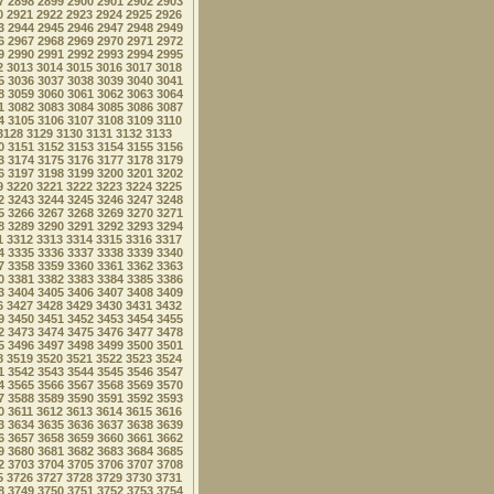
7
2898
2899
2900
2901
2902
2903
0
2921
2922
2923
2924
2925
2926
3
2944
2945
2946
2947
2948
2949
6
2967
2968
2969
2970
2971
2972
9
2990
2991
2992
2993
2994
2995
2
3013
3014
3015
3016
3017
3018
5
3036
3037
3038
3039
3040
3041
8
3059
3060
3061
3062
3063
3064
1
3082
3083
3084
3085
3086
3087
4
3105
3106
3107
3108
3109
3110
3128
3129
3130
3131
3132
3133
0
3151
3152
3153
3154
3155
3156
3
3174
3175
3176
3177
3178
3179
6
3197
3198
3199
3200
3201
3202
9
3220
3221
3222
3223
3224
3225
2
3243
3244
3245
3246
3247
3248
5
3266
3267
3268
3269
3270
3271
8
3289
3290
3291
3292
3293
3294
1
3312
3313
3314
3315
3316
3317
4
3335
3336
3337
3338
3339
3340
7
3358
3359
3360
3361
3362
3363
0
3381
3382
3383
3384
3385
3386
3
3404
3405
3406
3407
3408
3409
6
3427
3428
3429
3430
3431
3432
9
3450
3451
3452
3453
3454
3455
2
3473
3474
3475
3476
3477
3478
5
3496
3497
3498
3499
3500
3501
8
3519
3520
3521
3522
3523
3524
1
3542
3543
3544
3545
3546
3547
4
3565
3566
3567
3568
3569
3570
7
3588
3589
3590
3591
3592
3593
0
3611
3612
3613
3614
3615
3616
3
3634
3635
3636
3637
3638
3639
6
3657
3658
3659
3660
3661
3662
9
3680
3681
3682
3683
3684
3685
2
3703
3704
3705
3706
3707
3708
5
3726
3727
3728
3729
3730
3731
8
3749
3750
3751
3752
3753
3754