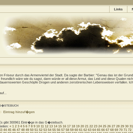
Links
gen Friseur durch das Armenviertel der Stadt. Da sagte der Barbier: "Genau das ist der Grund
freundlich wäre wie du sagst, dann würde er all diese Armut, das Leid und diese Qualen nich
dauernswerten Geschöpfe Drogen und anderen zerstörerischen Lebensweisen verfallen. Ich 
uf...
G�STEBUCH
Eintrag hinzuf�gen
Es gibt 300961 Eintr�ge in das G�stebuch.
Seiten:
«
1
2
3
4
5
6
7
8
9
10
11
12
13
14
15
16
17
18
19
20
21
22
23
24
25
26
27
28
29
30
31
43
44
45
46
47
48
49
50
51
52
53
54
55
56
57
58
59
60
61
62
63
64
65
66
67
68
69
70
71
72