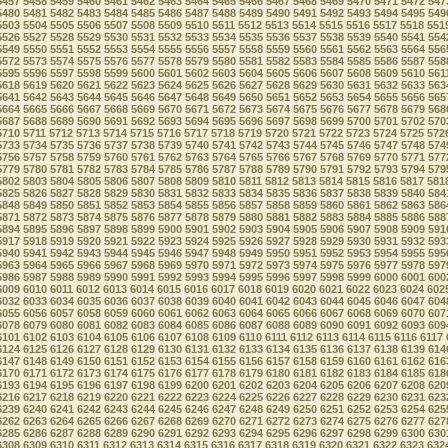
5457
5458
5459
5460
5461
5462
5463
5464
5465
5466
5467
5468
5469
5470
5471
5472
547
5480
5481
5482
5483
5484
5485
5486
5487
5488
5489
5490
5491
5492
5493
5494
5495
549
5503
5504
5505
5506
5507
5508
5509
5510
5511
5512
5513
5514
5515
5516
5517
5518
551
5526
5527
5528
5529
5530
5531
5532
5533
5534
5535
5536
5537
5538
5539
5540
5541
554
5549
5550
5551
5552
5553
5554
5555
5556
5557
5558
5559
5560
5561
5562
5563
5564
556
5572
5573
5574
5575
5576
5577
5578
5579
5580
5581
5582
5583
5584
5585
5586
5587
558
5595
5596
5597
5598
5599
5600
5601
5602
5603
5604
5605
5606
5607
5608
5609
5610
561
5618
5619
5620
5621
5622
5623
5624
5625
5626
5627
5628
5629
5630
5631
5632
5633
563
5641
5642
5643
5644
5645
5646
5647
5648
5649
5650
5651
5652
5653
5654
5655
5656
565
5664
5665
5666
5667
5668
5669
5670
5671
5672
5673
5674
5675
5676
5677
5678
5679
568
5687
5688
5689
5690
5691
5692
5693
5694
5695
5696
5697
5698
5699
5700
5701
5702
570
5710
5711
5712
5713
5714
5715
5716
5717
5718
5719
5720
5721
5722
5723
5724
5725
572
5733
5734
5735
5736
5737
5738
5739
5740
5741
5742
5743
5744
5745
5746
5747
5748
574
5756
5757
5758
5759
5760
5761
5762
5763
5764
5765
5766
5767
5768
5769
5770
5771
577
5779
5780
5781
5782
5783
5784
5785
5786
5787
5788
5789
5790
5791
5792
5793
5794
579
5802
5803
5804
5805
5806
5807
5808
5809
5810
5811
5812
5813
5814
5815
5816
5817
581
5825
5826
5827
5828
5829
5830
5831
5832
5833
5834
5835
5836
5837
5838
5839
5840
584
5848
5849
5850
5851
5852
5853
5854
5855
5856
5857
5858
5859
5860
5861
5862
5863
586
5871
5872
5873
5874
5875
5876
5877
5878
5879
5880
5881
5882
5883
5884
5885
5886
588
5894
5895
5896
5897
5898
5899
5900
5901
5902
5903
5904
5905
5906
5907
5908
5909
591
5917
5918
5919
5920
5921
5922
5923
5924
5925
5926
5927
5928
5929
5930
5931
5932
593
5940
5941
5942
5943
5944
5945
5946
5947
5948
5949
5950
5951
5952
5953
5954
5955
595
5963
5964
5965
5966
5967
5968
5969
5970
5971
5972
5973
5974
5975
5976
5977
5978
597
5986
5987
5988
5989
5990
5991
5992
5993
5994
5995
5996
5997
5998
5999
6000
6001
600
6009
6010
6011
6012
6013
6014
6015
6016
6017
6018
6019
6020
6021
6022
6023
6024
602
6032
6033
6034
6035
6036
6037
6038
6039
6040
6041
6042
6043
6044
6045
6046
6047
604
6055
6056
6057
6058
6059
6060
6061
6062
6063
6064
6065
6066
6067
6068
6069
6070
607
6078
6079
6080
6081
6082
6083
6084
6085
6086
6087
6088
6089
6090
6091
6092
6093
609
6101
6102
6103
6104
6105
6106
6107
6108
6109
6110
6111
6112
6113
6114
6115
6116
6117
6124
6125
6126
6127
6128
6129
6130
6131
6132
6133
6134
6135
6136
6137
6138
6139
614
6147
6148
6149
6150
6151
6152
6153
6154
6155
6156
6157
6158
6159
6160
6161
6162
616
6170
6171
6172
6173
6174
6175
6176
6177
6178
6179
6180
6181
6182
6183
6184
6185
618
6193
6194
6195
6196
6197
6198
6199
6200
6201
6202
6203
6204
6205
6206
6207
6208
620
6216
6217
6218
6219
6220
6221
6222
6223
6224
6225
6226
6227
6228
6229
6230
6231
623
6239
6240
6241
6242
6243
6244
6245
6246
6247
6248
6249
6250
6251
6252
6253
6254
625
6262
6263
6264
6265
6266
6267
6268
6269
6270
6271
6272
6273
6274
6275
6276
6277
627
6285
6286
6287
6288
6289
6290
6291
6292
6293
6294
6295
6296
6297
6298
6299
6300
630
6308
6309
6310
6311
6312
6313
6314
6315
6316
6317
6318
6319
6320
6321
6322
6323
632