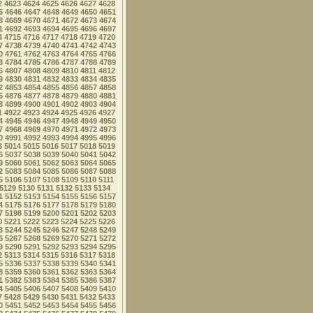
2
4623
4624
4625
4626
4627
4628
5
4646
4647
4648
4649
4650
4651
8
4669
4670
4671
4672
4673
4674
1
4692
4693
4694
4695
4696
4697
4
4715
4716
4717
4718
4719
4720
7
4738
4739
4740
4741
4742
4743
0
4761
4762
4763
4764
4765
4766
3
4784
4785
4786
4787
4788
4789
6
4807
4808
4809
4810
4811
4812
9
4830
4831
4832
4833
4834
4835
2
4853
4854
4855
4856
4857
4858
5
4876
4877
4878
4879
4880
4881
8
4899
4900
4901
4902
4903
4904
1
4922
4923
4924
4925
4926
4927
4
4945
4946
4947
4948
4949
4950
7
4968
4969
4970
4971
4972
4973
0
4991
4992
4993
4994
4995
4996
3
5014
5015
5016
5017
5018
5019
6
5037
5038
5039
5040
5041
5042
9
5060
5061
5062
5063
5064
5065
2
5083
5084
5085
5086
5087
5088
5
5106
5107
5108
5109
5110
5111
5129
5130
5131
5132
5133
5134
1
5152
5153
5154
5155
5156
5157
4
5175
5176
5177
5178
5179
5180
7
5198
5199
5200
5201
5202
5203
0
5221
5222
5223
5224
5225
5226
3
5244
5245
5246
5247
5248
5249
6
5267
5268
5269
5270
5271
5272
9
5290
5291
5292
5293
5294
5295
2
5313
5314
5315
5316
5317
5318
5
5336
5337
5338
5339
5340
5341
8
5359
5360
5361
5362
5363
5364
1
5382
5383
5384
5385
5386
5387
4
5405
5406
5407
5408
5409
5410
7
5428
5429
5430
5431
5432
5433
0
5451
5452
5453
5454
5455
5456