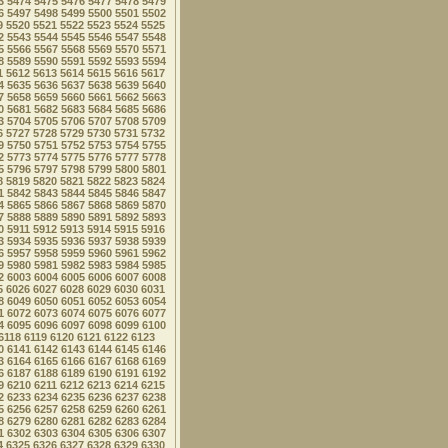
3
5474
5475
5476
5477
5478
5479
6
5497
5498
5499
5500
5501
5502
9
5520
5521
5522
5523
5524
5525
2
5543
5544
5545
5546
5547
5548
5
5566
5567
5568
5569
5570
5571
8
5589
5590
5591
5592
5593
5594
1
5612
5613
5614
5615
5616
5617
4
5635
5636
5637
5638
5639
5640
7
5658
5659
5660
5661
5662
5663
0
5681
5682
5683
5684
5685
5686
3
5704
5705
5706
5707
5708
5709
6
5727
5728
5729
5730
5731
5732
9
5750
5751
5752
5753
5754
5755
2
5773
5774
5775
5776
5777
5778
5
5796
5797
5798
5799
5800
5801
8
5819
5820
5821
5822
5823
5824
1
5842
5843
5844
5845
5846
5847
4
5865
5866
5867
5868
5869
5870
7
5888
5889
5890
5891
5892
5893
0
5911
5912
5913
5914
5915
5916
3
5934
5935
5936
5937
5938
5939
6
5957
5958
5959
5960
5961
5962
9
5980
5981
5982
5983
5984
5985
2
6003
6004
6005
6006
6007
6008
5
6026
6027
6028
6029
6030
6031
8
6049
6050
6051
6052
6053
6054
1
6072
6073
6074
6075
6076
6077
4
6095
6096
6097
6098
6099
6100
6118
6119
6120
6121
6122
6123
0
6141
6142
6143
6144
6145
6146
3
6164
6165
6166
6167
6168
6169
6
6187
6188
6189
6190
6191
6192
9
6210
6211
6212
6213
6214
6215
2
6233
6234
6235
6236
6237
6238
5
6256
6257
6258
6259
6260
6261
8
6279
6280
6281
6282
6283
6284
1
6302
6303
6304
6305
6306
6307
4
6325
6326
6327
6328
6329
6330