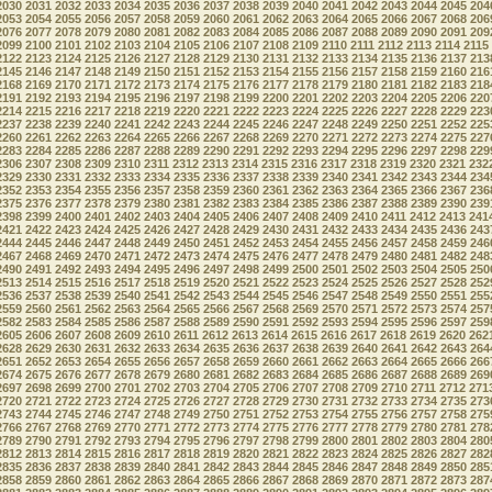
2030
2031
2032
2033
2034
2035
2036
2037
2038
2039
2040
2041
2042
2043
2044
2045
204
2053
2054
2055
2056
2057
2058
2059
2060
2061
2062
2063
2064
2065
2066
2067
2068
206
2076
2077
2078
2079
2080
2081
2082
2083
2084
2085
2086
2087
2088
2089
2090
2091
209
2099
2100
2101
2102
2103
2104
2105
2106
2107
2108
2109
2110
2111
2112
2113
2114
2115
2122
2123
2124
2125
2126
2127
2128
2129
2130
2131
2132
2133
2134
2135
2136
2137
213
2145
2146
2147
2148
2149
2150
2151
2152
2153
2154
2155
2156
2157
2158
2159
2160
216
2168
2169
2170
2171
2172
2173
2174
2175
2176
2177
2178
2179
2180
2181
2182
2183
218
2191
2192
2193
2194
2195
2196
2197
2198
2199
2200
2201
2202
2203
2204
2205
2206
220
2214
2215
2216
2217
2218
2219
2220
2221
2222
2223
2224
2225
2226
2227
2228
2229
223
2237
2238
2239
2240
2241
2242
2243
2244
2245
2246
2247
2248
2249
2250
2251
2252
225
2260
2261
2262
2263
2264
2265
2266
2267
2268
2269
2270
2271
2272
2273
2274
2275
227
2283
2284
2285
2286
2287
2288
2289
2290
2291
2292
2293
2294
2295
2296
2297
2298
229
2306
2307
2308
2309
2310
2311
2312
2313
2314
2315
2316
2317
2318
2319
2320
2321
232
2329
2330
2331
2332
2333
2334
2335
2336
2337
2338
2339
2340
2341
2342
2343
2344
234
2352
2353
2354
2355
2356
2357
2358
2359
2360
2361
2362
2363
2364
2365
2366
2367
236
2375
2376
2377
2378
2379
2380
2381
2382
2383
2384
2385
2386
2387
2388
2389
2390
239
2398
2399
2400
2401
2402
2403
2404
2405
2406
2407
2408
2409
2410
2411
2412
2413
241
2421
2422
2423
2424
2425
2426
2427
2428
2429
2430
2431
2432
2433
2434
2435
2436
243
2444
2445
2446
2447
2448
2449
2450
2451
2452
2453
2454
2455
2456
2457
2458
2459
246
2467
2468
2469
2470
2471
2472
2473
2474
2475
2476
2477
2478
2479
2480
2481
2482
248
2490
2491
2492
2493
2494
2495
2496
2497
2498
2499
2500
2501
2502
2503
2504
2505
250
2513
2514
2515
2516
2517
2518
2519
2520
2521
2522
2523
2524
2525
2526
2527
2528
252
2536
2537
2538
2539
2540
2541
2542
2543
2544
2545
2546
2547
2548
2549
2550
2551
255
2559
2560
2561
2562
2563
2564
2565
2566
2567
2568
2569
2570
2571
2572
2573
2574
257
2582
2583
2584
2585
2586
2587
2588
2589
2590
2591
2592
2593
2594
2595
2596
2597
259
2605
2606
2607
2608
2609
2610
2611
2612
2613
2614
2615
2616
2617
2618
2619
2620
262
2628
2629
2630
2631
2632
2633
2634
2635
2636
2637
2638
2639
2640
2641
2642
2643
264
2651
2652
2653
2654
2655
2656
2657
2658
2659
2660
2661
2662
2663
2664
2665
2666
266
2674
2675
2676
2677
2678
2679
2680
2681
2682
2683
2684
2685
2686
2687
2688
2689
269
2697
2698
2699
2700
2701
2702
2703
2704
2705
2706
2707
2708
2709
2710
2711
2712
271
2720
2721
2722
2723
2724
2725
2726
2727
2728
2729
2730
2731
2732
2733
2734
2735
273
2743
2744
2745
2746
2747
2748
2749
2750
2751
2752
2753
2754
2755
2756
2757
2758
275
2766
2767
2768
2769
2770
2771
2772
2773
2774
2775
2776
2777
2778
2779
2780
2781
278
2789
2790
2791
2792
2793
2794
2795
2796
2797
2798
2799
2800
2801
2802
2803
2804
280
2812
2813
2814
2815
2816
2817
2818
2819
2820
2821
2822
2823
2824
2825
2826
2827
282
2835
2836
2837
2838
2839
2840
2841
2842
2843
2844
2845
2846
2847
2848
2849
2850
285
2858
2859
2860
2861
2862
2863
2864
2865
2866
2867
2868
2869
2870
2871
2872
2873
287