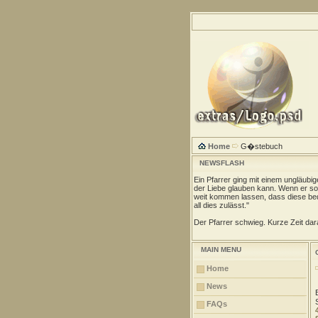
Home
G�stebuch
NEWSFLASH
Ein Pfarrer ging mit einem ungläubi
der Liebe glauben kann. Wenn er so 
weit kommen lassen, dass diese be
all dies zulässt."
Der Pfarrer schwieg. Kurze Zeit dara
MAIN MENU
Home
News
FAQs