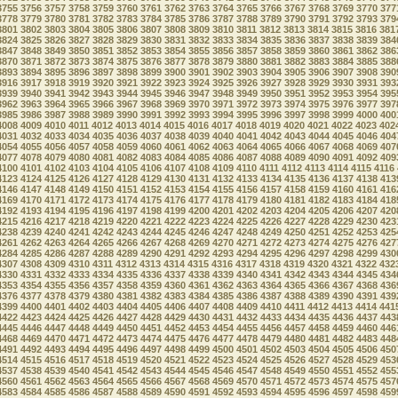
3755
3756
3757
3758
3759
3760
3761
3762
3763
3764
3765
3766
3767
3768
3769
3770
377
3778
3779
3780
3781
3782
3783
3784
3785
3786
3787
3788
3789
3790
3791
3792
3793
379
3801
3802
3803
3804
3805
3806
3807
3808
3809
3810
3811
3812
3813
3814
3815
3816
381
3824
3825
3826
3827
3828
3829
3830
3831
3832
3833
3834
3835
3836
3837
3838
3839
384
3847
3848
3849
3850
3851
3852
3853
3854
3855
3856
3857
3858
3859
3860
3861
3862
386
3870
3871
3872
3873
3874
3875
3876
3877
3878
3879
3880
3881
3882
3883
3884
3885
388
3893
3894
3895
3896
3897
3898
3899
3900
3901
3902
3903
3904
3905
3906
3907
3908
390
3916
3917
3918
3919
3920
3921
3922
3923
3924
3925
3926
3927
3928
3929
3930
3931
393
3939
3940
3941
3942
3943
3944
3945
3946
3947
3948
3949
3950
3951
3952
3953
3954
395
3962
3963
3964
3965
3966
3967
3968
3969
3970
3971
3972
3973
3974
3975
3976
3977
397
3985
3986
3987
3988
3989
3990
3991
3992
3993
3994
3995
3996
3997
3998
3999
4000
400
4008
4009
4010
4011
4012
4013
4014
4015
4016
4017
4018
4019
4020
4021
4022
4023
402
4031
4032
4033
4034
4035
4036
4037
4038
4039
4040
4041
4042
4043
4044
4045
4046
404
4054
4055
4056
4057
4058
4059
4060
4061
4062
4063
4064
4065
4066
4067
4068
4069
407
4077
4078
4079
4080
4081
4082
4083
4084
4085
4086
4087
4088
4089
4090
4091
4092
409
4100
4101
4102
4103
4104
4105
4106
4107
4108
4109
4110
4111
4112
4113
4114
4115
4116
4123
4124
4125
4126
4127
4128
4129
4130
4131
4132
4133
4134
4135
4136
4137
4138
413
4146
4147
4148
4149
4150
4151
4152
4153
4154
4155
4156
4157
4158
4159
4160
4161
416
4169
4170
4171
4172
4173
4174
4175
4176
4177
4178
4179
4180
4181
4182
4183
4184
418
4192
4193
4194
4195
4196
4197
4198
4199
4200
4201
4202
4203
4204
4205
4206
4207
420
4215
4216
4217
4218
4219
4220
4221
4222
4223
4224
4225
4226
4227
4228
4229
4230
423
4238
4239
4240
4241
4242
4243
4244
4245
4246
4247
4248
4249
4250
4251
4252
4253
425
4261
4262
4263
4264
4265
4266
4267
4268
4269
4270
4271
4272
4273
4274
4275
4276
427
4284
4285
4286
4287
4288
4289
4290
4291
4292
4293
4294
4295
4296
4297
4298
4299
430
4307
4308
4309
4310
4311
4312
4313
4314
4315
4316
4317
4318
4319
4320
4321
4322
432
4330
4331
4332
4333
4334
4335
4336
4337
4338
4339
4340
4341
4342
4343
4344
4345
434
4353
4354
4355
4356
4357
4358
4359
4360
4361
4362
4363
4364
4365
4366
4367
4368
436
4376
4377
4378
4379
4380
4381
4382
4383
4384
4385
4386
4387
4388
4389
4390
4391
439
4399
4400
4401
4402
4403
4404
4405
4406
4407
4408
4409
4410
4411
4412
4413
4414
441
4422
4423
4424
4425
4426
4427
4428
4429
4430
4431
4432
4433
4434
4435
4436
4437
443
4445
4446
4447
4448
4449
4450
4451
4452
4453
4454
4455
4456
4457
4458
4459
4460
446
4468
4469
4470
4471
4472
4473
4474
4475
4476
4477
4478
4479
4480
4481
4482
4483
448
4491
4492
4493
4494
4495
4496
4497
4498
4499
4500
4501
4502
4503
4504
4505
4506
450
4514
4515
4516
4517
4518
4519
4520
4521
4522
4523
4524
4525
4526
4527
4528
4529
453
4537
4538
4539
4540
4541
4542
4543
4544
4545
4546
4547
4548
4549
4550
4551
4552
455
4560
4561
4562
4563
4564
4565
4566
4567
4568
4569
4570
4571
4572
4573
4574
4575
457
4583
4584
4585
4586
4587
4588
4589
4590
4591
4592
4593
4594
4595
4596
4597
4598
459