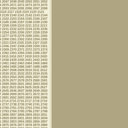
6
2047
2048
2049
2050
2051
2052
9
2070
2071
2072
2073
2074
2075
2
2093
2094
2095
2096
2097
2098
2116
2117
2118
2119
2120
2121
8
2139
2140
2141
2142
2143
2144
1
2162
2163
2164
2165
2166
2167
4
2185
2186
2187
2188
2189
2190
7
2208
2209
2210
2211
2212
2213
0
2231
2232
2233
2234
2235
2236
3
2254
2255
2256
2257
2258
2259
6
2277
2278
2279
2280
2281
2282
9
2300
2301
2302
2303
2304
2305
2
2323
2324
2325
2326
2327
2328
5
2346
2347
2348
2349
2350
2351
8
2369
2370
2371
2372
2373
2374
1
2392
2393
2394
2395
2396
2397
4
2415
2416
2417
2418
2419
2420
7
2438
2439
2440
2441
2442
2443
0
2461
2462
2463
2464
2465
2466
3
2484
2485
2486
2487
2488
2489
6
2507
2508
2509
2510
2511
2512
9
2530
2531
2532
2533
2534
2535
2
2553
2554
2555
2556
2557
2558
5
2576
2577
2578
2579
2580
2581
8
2599
2600
2601
2602
2603
2604
1
2622
2623
2624
2625
2626
2627
4
2645
2646
2647
2648
2649
2650
7
2668
2669
2670
2671
2672
2673
0
2691
2692
2693
2694
2695
2696
3
2714
2715
2716
2717
2718
2719
6
2737
2738
2739
2740
2741
2742
9
2760
2761
2762
2763
2764
2765
2
2783
2784
2785
2786
2787
2788
5
2806
2807
2808
2809
2810
2811
8
2829
2830
2831
2832
2833
2834
1
2852
2853
2854
2855
2856
2857
4
2875
2876
2877
2878
2879
2880