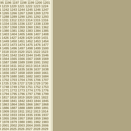
195
1196
1197
1198
1199
1200
1201
8
1219
1220
1221
1222
1223
1224
1
1242
1243
1244
1245
1246
1247
4
1265
1266
1267
1268
1269
1270
7
1288
1289
1290
1291
1292
1293
0
1311
1312
1313
1314
1315
1316
3
1334
1335
1336
1337
1338
1339
6
1357
1358
1359
1360
1361
1362
9
1380
1381
1382
1383
1384
1385
2
1403
1404
1405
1406
1407
1408
5
1426
1427
1428
1429
1430
1431
8
1449
1450
1451
1452
1453
1454
1
1472
1473
1474
1475
1476
1477
4
1495
1496
1497
1498
1499
1500
7
1518
1519
1520
1521
1522
1523
0
1541
1542
1543
1544
1545
1546
3
1564
1565
1566
1567
1568
1569
6
1587
1588
1589
1590
1591
1592
9
1610
1611
1612
1613
1614
1615
2
1633
1634
1635
1636
1637
1638
5
1656
1657
1658
1659
1660
1661
8
1679
1680
1681
1682
1683
1684
1
1702
1703
1704
1705
1706
1707
4
1725
1726
1727
1728
1729
1730
7
1748
1749
1750
1751
1752
1753
0
1771
1772
1773
1774
1775
1776
3
1794
1795
1796
1797
1798
1799
6
1817
1818
1819
1820
1821
1822
9
1840
1841
1842
1843
1844
1845
2
1863
1864
1865
1866
1867
1868
5
1886
1887
1888
1889
1890
1891
8
1909
1910
1911
1912
1913
1914
1
1932
1933
1934
1935
1936
1937
4
1955
1956
1957
1958
1959
1960
7
1978
1979
1980
1981
1982
1983
0
2001
2002
2003
2004
2005
2006
3
2024
2025
2026
2027
2028
2029