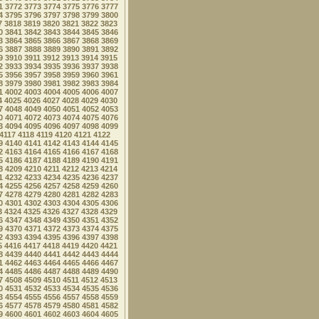
1
3772
3773
3774
3775
3776
3777
4
3795
3796
3797
3798
3799
3800
7
3818
3819
3820
3821
3822
3823
0
3841
3842
3843
3844
3845
3846
3
3864
3865
3866
3867
3868
3869
6
3887
3888
3889
3890
3891
3892
9
3910
3911
3912
3913
3914
3915
2
3933
3934
3935
3936
3937
3938
5
3956
3957
3958
3959
3960
3961
8
3979
3980
3981
3982
3983
3984
1
4002
4003
4004
4005
4006
4007
4
4025
4026
4027
4028
4029
4030
7
4048
4049
4050
4051
4052
4053
0
4071
4072
4073
4074
4075
4076
3
4094
4095
4096
4097
4098
4099
4117
4118
4119
4120
4121
4122
9
4140
4141
4142
4143
4144
4145
2
4163
4164
4165
4166
4167
4168
5
4186
4187
4188
4189
4190
4191
8
4209
4210
4211
4212
4213
4214
1
4232
4233
4234
4235
4236
4237
4
4255
4256
4257
4258
4259
4260
7
4278
4279
4280
4281
4282
4283
0
4301
4302
4303
4304
4305
4306
3
4324
4325
4326
4327
4328
4329
6
4347
4348
4349
4350
4351
4352
9
4370
4371
4372
4373
4374
4375
2
4393
4394
4395
4396
4397
4398
5
4416
4417
4418
4419
4420
4421
8
4439
4440
4441
4442
4443
4444
1
4462
4463
4464
4465
4466
4467
4
4485
4486
4487
4488
4489
4490
7
4508
4509
4510
4511
4512
4513
0
4531
4532
4533
4534
4535
4536
3
4554
4555
4556
4557
4558
4559
6
4577
4578
4579
4580
4581
4582
9
4600
4601
4602
4603
4604
4605