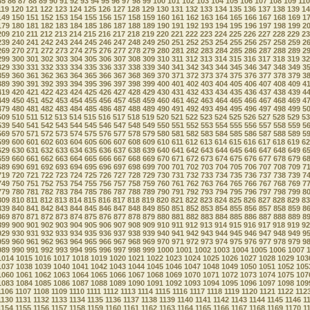
85
86
87
88
89
90
91
92
93
94
95
96
97
98
99
100
101
102
103
104
105
106
107
108
109
110
119
120
121
122
123
124
125
126
127
128
129
130
131
132
133
134
135
136
137
138
139
14
149
150
151
152
153
154
155
156
157
158
159
160
161
162
163
164
165
166
167
168
169
1
179
180
181
182
183
184
185
186
187
188
189
190
191
192
193
194
195
196
197
198
199
2
209
210
211
212
213
214
215
216
217
218
219
220
221
222
223
224
225
226
227
228
229
23
239
240
241
242
243
244
245
246
247
248
249
250
251
252
253
254
255
256
257
258
259
2
269
270
271
272
273
274
275
276
277
278
279
280
281
282
283
284
285
286
287
288
289
2
299
300
301
302
303
304
305
306
307
308
309
310
311
312
313
314
315
316
317
318
319
32
329
330
331
332
333
334
335
336
337
338
339
340
341
342
343
344
345
346
347
348
349
3
359
360
361
362
363
364
365
366
367
368
369
370
371
372
373
374
375
376
377
378
379
3
389
390
391
392
393
394
395
396
397
398
399
400
401
402
403
404
405
406
407
408
409
4
419
420
421
422
423
424
425
426
427
428
429
430
431
432
433
434
435
436
437
438
439
4
449
450
451
452
453
454
455
456
457
458
459
460
461
462
463
464
465
466
467
468
469
4
479
480
481
482
483
484
485
486
487
488
489
490
491
492
493
494
495
496
497
498
499
5
509
510
511
512
513
514
515
516
517
518
519
520
521
522
523
524
525
526
527
528
529
53
539
540
541
542
543
544
545
546
547
548
549
550
551
552
553
554
555
556
557
558
559
5
569
570
571
572
573
574
575
576
577
578
579
580
581
582
583
584
585
586
587
588
589
5
599
600
601
602
603
604
605
606
607
608
609
610
611
612
613
614
615
616
617
618
619
62
629
630
631
632
633
634
635
636
637
638
639
640
641
642
643
644
645
646
647
648
649
6
659
660
661
662
663
664
665
666
667
668
669
670
671
672
673
674
675
676
677
678
679
6
689
690
691
692
693
694
695
696
697
698
699
700
701
702
703
704
705
706
707
708
709
7
719
720
721
722
723
724
725
726
727
728
729
730
731
732
733
734
735
736
737
738
739
7
749
750
751
752
753
754
755
756
757
758
759
760
761
762
763
764
765
766
767
768
769
7
779
780
781
782
783
784
785
786
787
788
789
790
791
792
793
794
795
796
797
798
799
8
809
810
811
812
813
814
815
816
817
818
819
820
821
822
823
824
825
826
827
828
829
83
839
840
841
842
843
844
845
846
847
848
849
850
851
852
853
854
855
856
857
858
859
8
869
870
871
872
873
874
875
876
877
878
879
880
881
882
883
884
885
886
887
888
889
8
899
900
901
902
903
904
905
906
907
908
909
910
911
912
913
914
915
916
917
918
919
92
929
930
931
932
933
934
935
936
937
938
939
940
941
942
943
944
945
946
947
948
949
9
959
960
961
962
963
964
965
966
967
968
969
970
971
972
973
974
975
976
977
978
979
9
989
990
991
992
993
994
995
996
997
998
999
1000
1001
1002
1003
1004
1005
1006
1007
1014
1015
1016
1017
1018
1019
1020
1021
1022
1023
1024
1025
1026
1027
1028
1029
103
1037
1038
1039
1040
1041
1042
1043
1044
1045
1046
1047
1048
1049
1050
1051
1052
105
1060
1061
1062
1063
1064
1065
1066
1067
1068
1069
1070
1071
1072
1073
1074
1075
107
1083
1084
1085
1086
1087
1088
1089
1090
1091
1092
1093
1094
1095
1096
1097
1098
109
1106
1107
1108
1109
1110
1111
1112
1113
1114
1115
1116
1117
1118
1119
1120
1121
1122
112
1130
1131
1132
1133
1134
1135
1136
1137
1138
1139
1140
1141
1142
1143
1144
1145
1146
1
1154
1155
1156
1157
1158
1159
1160
1161
1162
1163
1164
1165
1166
1167
1168
1169
1170
1