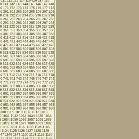
111
112
113
114
115
116
117
118
0
141
142
143
144
145
146
147
148
70
171
172
173
174
175
176
177
178
00
201
202
203
204
205
206
207
208
0
231
232
233
234
235
236
237
238
60
261
262
263
264
265
266
267
268
90
291
292
293
294
295
296
297
298
0
321
322
323
324
325
326
327
328
50
351
352
353
354
355
356
357
358
80
381
382
383
384
385
386
387
388
10
411
412
413
414
415
416
417
418
40
441
442
443
444
445
446
447
448
70
471
472
473
474
475
476
477
478
00
501
502
503
504
505
506
507
508
0
531
532
533
534
535
536
537
538
60
561
562
563
564
565
566
567
568
90
591
592
593
594
595
596
597
598
0
621
622
623
624
625
626
627
628
50
651
652
653
654
655
656
657
658
80
681
682
683
684
685
686
687
688
10
711
712
713
714
715
716
717
718
40
741
742
743
744
745
746
747
748
70
771
772
773
774
775
776
777
778
00
801
802
803
804
805
806
807
808
0
831
832
833
834
835
836
837
838
60
861
862
863
864
865
866
867
868
90
891
892
893
894
895
896
897
898
0
921
922
923
924
925
926
927
928
50
951
952
953
954
955
956
957
958
80
981
982
983
984
985
986
987
988
1008
1009
1010
1011
1012
1013
0
1031
1032
1033
1034
1035
1036
3
1054
1055
1056
1057
1058
1059
6
1077
1078
1079
1080
1081
1082
9
1100
1101
1102
1103
1104
1105
3
1124
1125
1126
1127
1128
1129
147
1148
1149
1150
1151
1152
1153
171
1172
1173
1174
1175
1176
1177