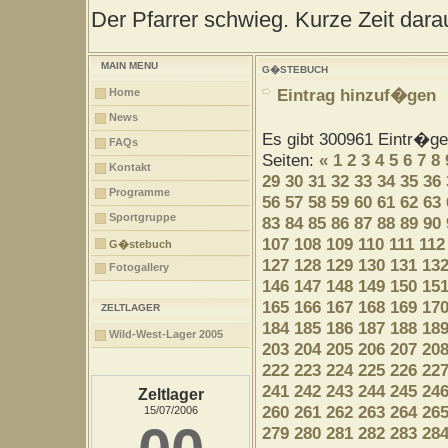
Der Pfarrer schwieg. Kurze Zeit darau
MAIN MENU
G�STEBUCH
Eintrag hinzuf�gen
Home
News
Es gibt 300961 Eintr�g
FAQs
Seiten:
«
1
2
3
4
5
6
7
8
Kontakt
29
30
31
32
33
34
35
36
Programme
56
57
58
59
60
61
62
63
Sportgruppe
83
84
85
86
87
88
89
90
107
108
109
110
111
112
G�stebuch
127
128
129
130
131
13
Fotogallery
146
147
148
149
150
15
165
166
167
168
169
17
ZELTLAGER
184
185
186
187
188
18
Wild-West-Lager 2005
203
204
205
206
207
20
222
223
224
225
226
22
241
242
243
244
245
24
Zeltlager
260
261
262
263
264
26
15/07/2006
279
280
281
282
283
28