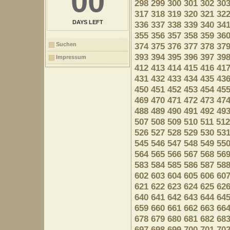
00
298
299
300
301
302
30
317
318
319
320
321
32
DAYS LEFT
336
337
338
339
340
34
355
356
357
358
359
36
Suchen
374
375
376
377
378
37
393
394
395
396
397
39
Impressum
412
413
414
415
416
41
431
432
433
434
435
43
450
451
452
453
454
45
469
470
471
472
473
47
488
489
490
491
492
49
507
508
509
510
511
512
526
527
528
529
530
53
545
546
547
548
549
55
564
565
566
567
568
56
583
584
585
586
587
58
602
603
604
605
606
60
621
622
623
624
625
62
640
641
642
643
644
64
659
660
661
662
663
66
678
679
680
681
682
68
697
698
699
700
701
70