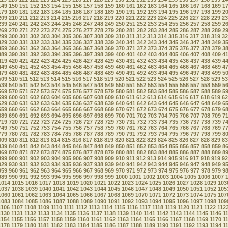
149
150
151
152
153
154
155
156
157
158
159
160
161
162
163
164
165
166
167
168
169
1
179
180
181
182
183
184
185
186
187
188
189
190
191
192
193
194
195
196
197
198
199
2
209
210
211
212
213
214
215
216
217
218
219
220
221
222
223
224
225
226
227
228
229
23
239
240
241
242
243
244
245
246
247
248
249
250
251
252
253
254
255
256
257
258
259
2
269
270
271
272
273
274
275
276
277
278
279
280
281
282
283
284
285
286
287
288
289
2
299
300
301
302
303
304
305
306
307
308
309
310
311
312
313
314
315
316
317
318
319
32
329
330
331
332
333
334
335
336
337
338
339
340
341
342
343
344
345
346
347
348
349
3
359
360
361
362
363
364
365
366
367
368
369
370
371
372
373
374
375
376
377
378
379
3
389
390
391
392
393
394
395
396
397
398
399
400
401
402
403
404
405
406
407
408
409
4
419
420
421
422
423
424
425
426
427
428
429
430
431
432
433
434
435
436
437
438
439
4
449
450
451
452
453
454
455
456
457
458
459
460
461
462
463
464
465
466
467
468
469
4
479
480
481
482
483
484
485
486
487
488
489
490
491
492
493
494
495
496
497
498
499
5
509
510
511
512
513
514
515
516
517
518
519
520
521
522
523
524
525
526
527
528
529
53
539
540
541
542
543
544
545
546
547
548
549
550
551
552
553
554
555
556
557
558
559
5
569
570
571
572
573
574
575
576
577
578
579
580
581
582
583
584
585
586
587
588
589
5
599
600
601
602
603
604
605
606
607
608
609
610
611
612
613
614
615
616
617
618
619
62
629
630
631
632
633
634
635
636
637
638
639
640
641
642
643
644
645
646
647
648
649
6
659
660
661
662
663
664
665
666
667
668
669
670
671
672
673
674
675
676
677
678
679
6
689
690
691
692
693
694
695
696
697
698
699
700
701
702
703
704
705
706
707
708
709
7
719
720
721
722
723
724
725
726
727
728
729
730
731
732
733
734
735
736
737
738
739
7
749
750
751
752
753
754
755
756
757
758
759
760
761
762
763
764
765
766
767
768
769
7
779
780
781
782
783
784
785
786
787
788
789
790
791
792
793
794
795
796
797
798
799
8
809
810
811
812
813
814
815
816
817
818
819
820
821
822
823
824
825
826
827
828
829
83
839
840
841
842
843
844
845
846
847
848
849
850
851
852
853
854
855
856
857
858
859
8
869
870
871
872
873
874
875
876
877
878
879
880
881
882
883
884
885
886
887
888
889
8
899
900
901
902
903
904
905
906
907
908
909
910
911
912
913
914
915
916
917
918
919
92
929
930
931
932
933
934
935
936
937
938
939
940
941
942
943
944
945
946
947
948
949
9
959
960
961
962
963
964
965
966
967
968
969
970
971
972
973
974
975
976
977
978
979
9
989
990
991
992
993
994
995
996
997
998
999
1000
1001
1002
1003
1004
1005
1006
1007
1014
1015
1016
1017
1018
1019
1020
1021
1022
1023
1024
1025
1026
1027
1028
1029
103
1037
1038
1039
1040
1041
1042
1043
1044
1045
1046
1047
1048
1049
1050
1051
1052
105
1060
1061
1062
1063
1064
1065
1066
1067
1068
1069
1070
1071
1072
1073
1074
1075
107
1083
1084
1085
1086
1087
1088
1089
1090
1091
1092
1093
1094
1095
1096
1097
1098
109
1106
1107
1108
1109
1110
1111
1112
1113
1114
1115
1116
1117
1118
1119
1120
1121
1122
112
1130
1131
1132
1133
1134
1135
1136
1137
1138
1139
1140
1141
1142
1143
1144
1145
1146
1
1154
1155
1156
1157
1158
1159
1160
1161
1162
1163
1164
1165
1166
1167
1168
1169
1170
1
1178
1179
1180
1181
1182
1183
1184
1185
1186
1187
1188
1189
1190
1191
1192
1193
1194
1