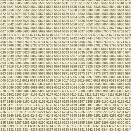
5503
5504
5505
5506
5507
5508
5509
5510
5511
5512
5513
5514
5515
5516
5517
5518
551
5526
5527
5528
5529
5530
5531
5532
5533
5534
5535
5536
5537
5538
5539
5540
5541
554
5549
5550
5551
5552
5553
5554
5555
5556
5557
5558
5559
5560
5561
5562
5563
5564
556
5572
5573
5574
5575
5576
5577
5578
5579
5580
5581
5582
5583
5584
5585
5586
5587
558
5595
5596
5597
5598
5599
5600
5601
5602
5603
5604
5605
5606
5607
5608
5609
5610
561
5618
5619
5620
5621
5622
5623
5624
5625
5626
5627
5628
5629
5630
5631
5632
5633
563
5641
5642
5643
5644
5645
5646
5647
5648
5649
5650
5651
5652
5653
5654
5655
5656
565
5664
5665
5666
5667
5668
5669
5670
5671
5672
5673
5674
5675
5676
5677
5678
5679
568
5687
5688
5689
5690
5691
5692
5693
5694
5695
5696
5697
5698
5699
5700
5701
5702
570
5710
5711
5712
5713
5714
5715
5716
5717
5718
5719
5720
5721
5722
5723
5724
5725
572
5733
5734
5735
5736
5737
5738
5739
5740
5741
5742
5743
5744
5745
5746
5747
5748
574
5756
5757
5758
5759
5760
5761
5762
5763
5764
5765
5766
5767
5768
5769
5770
5771
577
5779
5780
5781
5782
5783
5784
5785
5786
5787
5788
5789
5790
5791
5792
5793
5794
579
5802
5803
5804
5805
5806
5807
5808
5809
5810
5811
5812
5813
5814
5815
5816
5817
581
5825
5826
5827
5828
5829
5830
5831
5832
5833
5834
5835
5836
5837
5838
5839
5840
584
5848
5849
5850
5851
5852
5853
5854
5855
5856
5857
5858
5859
5860
5861
5862
5863
586
5871
5872
5873
5874
5875
5876
5877
5878
5879
5880
5881
5882
5883
5884
5885
5886
588
5894
5895
5896
5897
5898
5899
5900
5901
5902
5903
5904
5905
5906
5907
5908
5909
591
5917
5918
5919
5920
5921
5922
5923
5924
5925
5926
5927
5928
5929
5930
5931
5932
593
5940
5941
5942
5943
5944
5945
5946
5947
5948
5949
5950
5951
5952
5953
5954
5955
595
5963
5964
5965
5966
5967
5968
5969
5970
5971
5972
5973
5974
5975
5976
5977
5978
597
5986
5987
5988
5989
5990
5991
5992
5993
5994
5995
5996
5997
5998
5999
6000
6001
600
6009
6010
6011
6012
6013
6014
6015
6016
6017
6018
6019
6020
6021
6022
6023
6024
602
6032
6033
6034
6035
6036
6037
6038
6039
6040
6041
6042
6043
6044
6045
6046
6047
604
6055
6056
6057
6058
6059
6060
6061
6062
6063
6064
6065
6066
6067
6068
6069
6070
607
6078
6079
6080
6081
6082
6083
6084
6085
6086
6087
6088
6089
6090
6091
6092
6093
609
6101
6102
6103
6104
6105
6106
6107
6108
6109
6110
6111
6112
6113
6114
6115
6116
6117
6124
6125
6126
6127
6128
6129
6130
6131
6132
6133
6134
6135
6136
6137
6138
6139
614
6147
6148
6149
6150
6151
6152
6153
6154
6155
6156
6157
6158
6159
6160
6161
6162
616
6170
6171
6172
6173
6174
6175
6176
6177
6178
6179
6180
6181
6182
6183
6184
6185
618
6193
6194
6195
6196
6197
6198
6199
6200
6201
6202
6203
6204
6205
6206
6207
6208
620
6216
6217
6218
6219
6220
6221
6222
6223
6224
6225
6226
6227
6228
6229
6230
6231
623
6239
6240
6241
6242
6243
6244
6245
6246
6247
6248
6249
6250
6251
6252
6253
6254
625
6262
6263
6264
6265
6266
6267
6268
6269
6270
6271
6272
6273
6274
6275
6276
6277
627
6285
6286
6287
6288
6289
6290
6291
6292
6293
6294
6295
6296
6297
6298
6299
6300
630
6308
6309
6310
6311
6312
6313
6314
6315
6316
6317
6318
6319
6320
6321
6322
6323
632
6331
6332
6333
6334
6335
6336
6337
6338
6339
6340
6341
6342
6343
6344
6345
6346
634