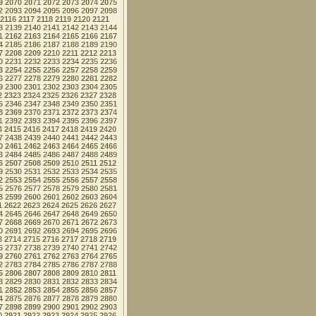
9
2070
2071
2072
2073
2074
2075
2
2093
2094
2095
2096
2097
2098
2116
2117
2118
2119
2120
2121
8
2139
2140
2141
2142
2143
2144
1
2162
2163
2164
2165
2166
2167
4
2185
2186
2187
2188
2189
2190
7
2208
2209
2210
2211
2212
2213
0
2231
2232
2233
2234
2235
2236
3
2254
2255
2256
2257
2258
2259
6
2277
2278
2279
2280
2281
2282
9
2300
2301
2302
2303
2304
2305
2
2323
2324
2325
2326
2327
2328
5
2346
2347
2348
2349
2350
2351
8
2369
2370
2371
2372
2373
2374
1
2392
2393
2394
2395
2396
2397
4
2415
2416
2417
2418
2419
2420
7
2438
2439
2440
2441
2442
2443
0
2461
2462
2463
2464
2465
2466
3
2484
2485
2486
2487
2488
2489
6
2507
2508
2509
2510
2511
2512
9
2530
2531
2532
2533
2534
2535
2
2553
2554
2555
2556
2557
2558
5
2576
2577
2578
2579
2580
2581
8
2599
2600
2601
2602
2603
2604
1
2622
2623
2624
2625
2626
2627
4
2645
2646
2647
2648
2649
2650
7
2668
2669
2670
2671
2672
2673
0
2691
2692
2693
2694
2695
2696
3
2714
2715
2716
2717
2718
2719
6
2737
2738
2739
2740
2741
2742
9
2760
2761
2762
2763
2764
2765
2
2783
2784
2785
2786
2787
2788
5
2806
2807
2808
2809
2810
2811
8
2829
2830
2831
2832
2833
2834
1
2852
2853
2854
2855
2856
2857
4
2875
2876
2877
2878
2879
2880
7
2898
2899
2900
2901
2902
2903
0
2921
2922
2923
2924
2925
2926