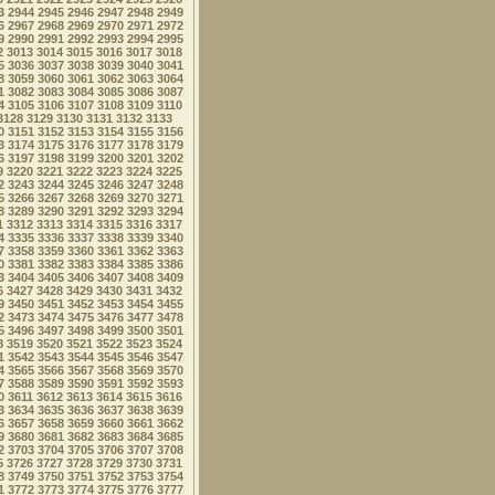
3
2944
2945
2946
2947
2948
2949
6
2967
2968
2969
2970
2971
2972
9
2990
2991
2992
2993
2994
2995
2
3013
3014
3015
3016
3017
3018
5
3036
3037
3038
3039
3040
3041
8
3059
3060
3061
3062
3063
3064
1
3082
3083
3084
3085
3086
3087
4
3105
3106
3107
3108
3109
3110
3128
3129
3130
3131
3132
3133
0
3151
3152
3153
3154
3155
3156
3
3174
3175
3176
3177
3178
3179
6
3197
3198
3199
3200
3201
3202
9
3220
3221
3222
3223
3224
3225
2
3243
3244
3245
3246
3247
3248
5
3266
3267
3268
3269
3270
3271
8
3289
3290
3291
3292
3293
3294
1
3312
3313
3314
3315
3316
3317
4
3335
3336
3337
3338
3339
3340
7
3358
3359
3360
3361
3362
3363
0
3381
3382
3383
3384
3385
3386
3
3404
3405
3406
3407
3408
3409
6
3427
3428
3429
3430
3431
3432
9
3450
3451
3452
3453
3454
3455
2
3473
3474
3475
3476
3477
3478
5
3496
3497
3498
3499
3500
3501
8
3519
3520
3521
3522
3523
3524
1
3542
3543
3544
3545
3546
3547
4
3565
3566
3567
3568
3569
3570
7
3588
3589
3590
3591
3592
3593
0
3611
3612
3613
3614
3615
3616
3
3634
3635
3636
3637
3638
3639
6
3657
3658
3659
3660
3661
3662
9
3680
3681
3682
3683
3684
3685
2
3703
3704
3705
3706
3707
3708
5
3726
3727
3728
3729
3730
3731
8
3749
3750
3751
3752
3753
3754
1
3772
3773
3774
3775
3776
3777