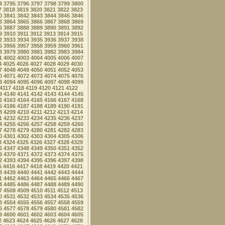
4
3795
3796
3797
3798
3799
3800
7
3818
3819
3820
3821
3822
3823
0
3841
3842
3843
3844
3845
3846
3
3864
3865
3866
3867
3868
3869
6
3887
3888
3889
3890
3891
3892
9
3910
3911
3912
3913
3914
3915
2
3933
3934
3935
3936
3937
3938
5
3956
3957
3958
3959
3960
3961
8
3979
3980
3981
3982
3983
3984
1
4002
4003
4004
4005
4006
4007
4
4025
4026
4027
4028
4029
4030
7
4048
4049
4050
4051
4052
4053
0
4071
4072
4073
4074
4075
4076
3
4094
4095
4096
4097
4098
4099
4117
4118
4119
4120
4121
4122
9
4140
4141
4142
4143
4144
4145
2
4163
4164
4165
4166
4167
4168
5
4186
4187
4188
4189
4190
4191
8
4209
4210
4211
4212
4213
4214
1
4232
4233
4234
4235
4236
4237
4
4255
4256
4257
4258
4259
4260
7
4278
4279
4280
4281
4282
4283
0
4301
4302
4303
4304
4305
4306
3
4324
4325
4326
4327
4328
4329
6
4347
4348
4349
4350
4351
4352
9
4370
4371
4372
4373
4374
4375
2
4393
4394
4395
4396
4397
4398
5
4416
4417
4418
4419
4420
4421
8
4439
4440
4441
4442
4443
4444
1
4462
4463
4464
4465
4466
4467
4
4485
4486
4487
4488
4489
4490
7
4508
4509
4510
4511
4512
4513
0
4531
4532
4533
4534
4535
4536
3
4554
4555
4556
4557
4558
4559
6
4577
4578
4579
4580
4581
4582
9
4600
4601
4602
4603
4604
4605
2
4623
4624
4625
4626
4627
4628