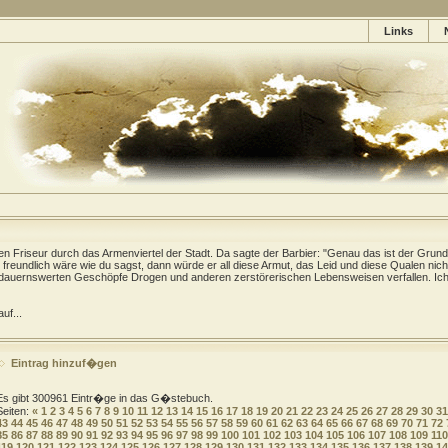
Links
gen Friseur durch das Armenviertel der Stadt. Da sagte der Barbier: "Genau das ist der Grund
freundlich wäre wie du sagst, dann würde er all diese Armut, das Leid und diese Qualen nich
dauernswerten Geschöpfe Drogen und anderen zerstörerischen Lebensweisen verfallen. Ich 
uf...
Eintrag hinzuf�gen
Es gibt 300961 Eintr�ge in das G�stebuch.
Seiten:
«
1
2
3
4
5
6
7
8
9
10
11
12
13
14
15
16
17
18
19
20
21
22
23
24
25
26
27
28
29
30
31
43
44
45
46
47
48
49
50
51
52
53
54
55
56
57
58
59
60
61
62
63
64
65
66
67
68
69
70
71
72
85
86
87
88
89
90
91
92
93
94
95
96
97
98
99
100
101
102
103
104
105
106
107
108
109
110
119
120
121
122
123
124
125
126
127
128
129
130
131
132
133
134
135
136
137
138
139
14