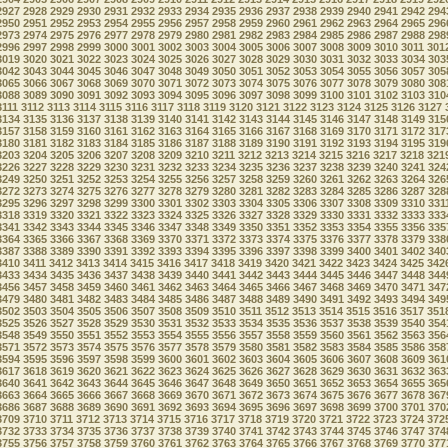
2927
2928
2929
2930
2931
2932
2933
2934
2935
2936
2937
2938
2939
2940
2941
2942
294
2950
2951
2952
2953
2954
2955
2956
2957
2958
2959
2960
2961
2962
2963
2964
2965
296
2973
2974
2975
2976
2977
2978
2979
2980
2981
2982
2983
2984
2985
2986
2987
2988
298
2996
2997
2998
2999
3000
3001
3002
3003
3004
3005
3006
3007
3008
3009
3010
3011
301
3019
3020
3021
3022
3023
3024
3025
3026
3027
3028
3029
3030
3031
3032
3033
3034
303
3042
3043
3044
3045
3046
3047
3048
3049
3050
3051
3052
3053
3054
3055
3056
3057
305
3065
3066
3067
3068
3069
3070
3071
3072
3073
3074
3075
3076
3077
3078
3079
3080
308
3088
3089
3090
3091
3092
3093
3094
3095
3096
3097
3098
3099
3100
3101
3102
3103
310
3111
3112
3113
3114
3115
3116
3117
3118
3119
3120
3121
3122
3123
3124
3125
3126
3127
3134
3135
3136
3137
3138
3139
3140
3141
3142
3143
3144
3145
3146
3147
3148
3149
315
3157
3158
3159
3160
3161
3162
3163
3164
3165
3166
3167
3168
3169
3170
3171
3172
317
3180
3181
3182
3183
3184
3185
3186
3187
3188
3189
3190
3191
3192
3193
3194
3195
319
3203
3204
3205
3206
3207
3208
3209
3210
3211
3212
3213
3214
3215
3216
3217
3218
321
3226
3227
3228
3229
3230
3231
3232
3233
3234
3235
3236
3237
3238
3239
3240
3241
324
3249
3250
3251
3252
3253
3254
3255
3256
3257
3258
3259
3260
3261
3262
3263
3264
326
3272
3273
3274
3275
3276
3277
3278
3279
3280
3281
3282
3283
3284
3285
3286
3287
328
3295
3296
3297
3298
3299
3300
3301
3302
3303
3304
3305
3306
3307
3308
3309
3310
331
3318
3319
3320
3321
3322
3323
3324
3325
3326
3327
3328
3329
3330
3331
3332
3333
333
3341
3342
3343
3344
3345
3346
3347
3348
3349
3350
3351
3352
3353
3354
3355
3356
335
3364
3365
3366
3367
3368
3369
3370
3371
3372
3373
3374
3375
3376
3377
3378
3379
338
3387
3388
3389
3390
3391
3392
3393
3394
3395
3396
3397
3398
3399
3400
3401
3402
340
3410
3411
3412
3413
3414
3415
3416
3417
3418
3419
3420
3421
3422
3423
3424
3425
342
3433
3434
3435
3436
3437
3438
3439
3440
3441
3442
3443
3444
3445
3446
3447
3448
344
3456
3457
3458
3459
3460
3461
3462
3463
3464
3465
3466
3467
3468
3469
3470
3471
347
3479
3480
3481
3482
3483
3484
3485
3486
3487
3488
3489
3490
3491
3492
3493
3494
349
3502
3503
3504
3505
3506
3507
3508
3509
3510
3511
3512
3513
3514
3515
3516
3517
351
3525
3526
3527
3528
3529
3530
3531
3532
3533
3534
3535
3536
3537
3538
3539
3540
354
3548
3549
3550
3551
3552
3553
3554
3555
3556
3557
3558
3559
3560
3561
3562
3563
356
3571
3572
3573
3574
3575
3576
3577
3578
3579
3580
3581
3582
3583
3584
3585
3586
358
3594
3595
3596
3597
3598
3599
3600
3601
3602
3603
3604
3605
3606
3607
3608
3609
361
3617
3618
3619
3620
3621
3622
3623
3624
3625
3626
3627
3628
3629
3630
3631
3632
363
3640
3641
3642
3643
3644
3645
3646
3647
3648
3649
3650
3651
3652
3653
3654
3655
365
3663
3664
3665
3666
3667
3668
3669
3670
3671
3672
3673
3674
3675
3676
3677
3678
367
3686
3687
3688
3689
3690
3691
3692
3693
3694
3695
3696
3697
3698
3699
3700
3701
370
3709
3710
3711
3712
3713
3714
3715
3716
3717
3718
3719
3720
3721
3722
3723
3724
372
3732
3733
3734
3735
3736
3737
3738
3739
3740
3741
3742
3743
3744
3745
3746
3747
374
3755
3756
3757
3758
3759
3760
3761
3762
3763
3764
3765
3766
3767
3768
3769
3770
377