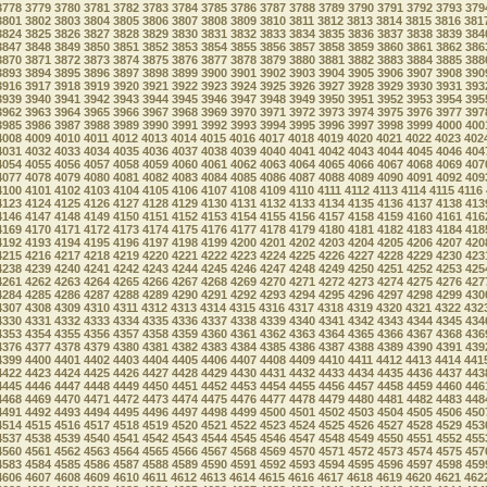
3778
3779
3780
3781
3782
3783
3784
3785
3786
3787
3788
3789
3790
3791
3792
3793
379
3801
3802
3803
3804
3805
3806
3807
3808
3809
3810
3811
3812
3813
3814
3815
3816
381
3824
3825
3826
3827
3828
3829
3830
3831
3832
3833
3834
3835
3836
3837
3838
3839
384
3847
3848
3849
3850
3851
3852
3853
3854
3855
3856
3857
3858
3859
3860
3861
3862
386
3870
3871
3872
3873
3874
3875
3876
3877
3878
3879
3880
3881
3882
3883
3884
3885
388
3893
3894
3895
3896
3897
3898
3899
3900
3901
3902
3903
3904
3905
3906
3907
3908
390
3916
3917
3918
3919
3920
3921
3922
3923
3924
3925
3926
3927
3928
3929
3930
3931
393
3939
3940
3941
3942
3943
3944
3945
3946
3947
3948
3949
3950
3951
3952
3953
3954
395
3962
3963
3964
3965
3966
3967
3968
3969
3970
3971
3972
3973
3974
3975
3976
3977
397
3985
3986
3987
3988
3989
3990
3991
3992
3993
3994
3995
3996
3997
3998
3999
4000
400
4008
4009
4010
4011
4012
4013
4014
4015
4016
4017
4018
4019
4020
4021
4022
4023
402
4031
4032
4033
4034
4035
4036
4037
4038
4039
4040
4041
4042
4043
4044
4045
4046
404
4054
4055
4056
4057
4058
4059
4060
4061
4062
4063
4064
4065
4066
4067
4068
4069
407
4077
4078
4079
4080
4081
4082
4083
4084
4085
4086
4087
4088
4089
4090
4091
4092
409
4100
4101
4102
4103
4104
4105
4106
4107
4108
4109
4110
4111
4112
4113
4114
4115
4116
4123
4124
4125
4126
4127
4128
4129
4130
4131
4132
4133
4134
4135
4136
4137
4138
413
4146
4147
4148
4149
4150
4151
4152
4153
4154
4155
4156
4157
4158
4159
4160
4161
416
4169
4170
4171
4172
4173
4174
4175
4176
4177
4178
4179
4180
4181
4182
4183
4184
418
4192
4193
4194
4195
4196
4197
4198
4199
4200
4201
4202
4203
4204
4205
4206
4207
420
4215
4216
4217
4218
4219
4220
4221
4222
4223
4224
4225
4226
4227
4228
4229
4230
423
4238
4239
4240
4241
4242
4243
4244
4245
4246
4247
4248
4249
4250
4251
4252
4253
425
4261
4262
4263
4264
4265
4266
4267
4268
4269
4270
4271
4272
4273
4274
4275
4276
427
4284
4285
4286
4287
4288
4289
4290
4291
4292
4293
4294
4295
4296
4297
4298
4299
430
4307
4308
4309
4310
4311
4312
4313
4314
4315
4316
4317
4318
4319
4320
4321
4322
432
4330
4331
4332
4333
4334
4335
4336
4337
4338
4339
4340
4341
4342
4343
4344
4345
434
4353
4354
4355
4356
4357
4358
4359
4360
4361
4362
4363
4364
4365
4366
4367
4368
436
4376
4377
4378
4379
4380
4381
4382
4383
4384
4385
4386
4387
4388
4389
4390
4391
439
4399
4400
4401
4402
4403
4404
4405
4406
4407
4408
4409
4410
4411
4412
4413
4414
441
4422
4423
4424
4425
4426
4427
4428
4429
4430
4431
4432
4433
4434
4435
4436
4437
443
4445
4446
4447
4448
4449
4450
4451
4452
4453
4454
4455
4456
4457
4458
4459
4460
446
4468
4469
4470
4471
4472
4473
4474
4475
4476
4477
4478
4479
4480
4481
4482
4483
448
4491
4492
4493
4494
4495
4496
4497
4498
4499
4500
4501
4502
4503
4504
4505
4506
450
4514
4515
4516
4517
4518
4519
4520
4521
4522
4523
4524
4525
4526
4527
4528
4529
453
4537
4538
4539
4540
4541
4542
4543
4544
4545
4546
4547
4548
4549
4550
4551
4552
455
4560
4561
4562
4563
4564
4565
4566
4567
4568
4569
4570
4571
4572
4573
4574
4575
457
4583
4584
4585
4586
4587
4588
4589
4590
4591
4592
4593
4594
4595
4596
4597
4598
459
4606
4607
4608
4609
4610
4611
4612
4613
4614
4615
4616
4617
4618
4619
4620
4621
462