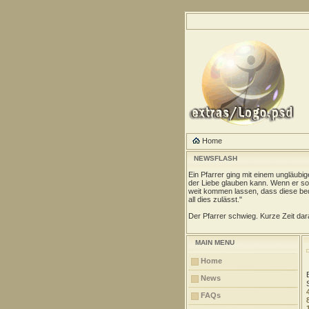
Home
NEWSFLASH
Ein Pfarrer ging mit einem ungläubi
der Liebe glauben kann. Wenn er so 
weit kommen lassen, dass diese be
all dies zulässt."
Der Pfarrer schwieg. Kurze Zeit dara
MAIN MENU
Home
News
FAQs