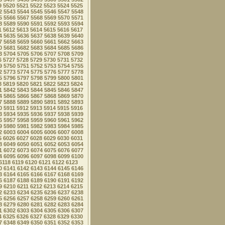
9
5520
5521
5522
5523
5524
5525
2
5543
5544
5545
5546
5547
5548
5
5566
5567
5568
5569
5570
5571
8
5589
5590
5591
5592
5593
5594
1
5612
5613
5614
5615
5616
5617
4
5635
5636
5637
5638
5639
5640
7
5658
5659
5660
5661
5662
5663
0
5681
5682
5683
5684
5685
5686
3
5704
5705
5706
5707
5708
5709
6
5727
5728
5729
5730
5731
5732
9
5750
5751
5752
5753
5754
5755
2
5773
5774
5775
5776
5777
5778
5
5796
5797
5798
5799
5800
5801
8
5819
5820
5821
5822
5823
5824
1
5842
5843
5844
5845
5846
5847
4
5865
5866
5867
5868
5869
5870
7
5888
5889
5890
5891
5892
5893
0
5911
5912
5913
5914
5915
5916
3
5934
5935
5936
5937
5938
5939
6
5957
5958
5959
5960
5961
5962
9
5980
5981
5982
5983
5984
5985
2
6003
6004
6005
6006
6007
6008
5
6026
6027
6028
6029
6030
6031
8
6049
6050
6051
6052
6053
6054
1
6072
6073
6074
6075
6076
6077
4
6095
6096
6097
6098
6099
6100
6118
6119
6120
6121
6122
6123
0
6141
6142
6143
6144
6145
6146
3
6164
6165
6166
6167
6168
6169
6
6187
6188
6189
6190
6191
6192
9
6210
6211
6212
6213
6214
6215
2
6233
6234
6235
6236
6237
6238
5
6256
6257
6258
6259
6260
6261
8
6279
6280
6281
6282
6283
6284
1
6302
6303
6304
6305
6306
6307
4
6325
6326
6327
6328
6329
6330
7
6348
6349
6350
6351
6352
6353