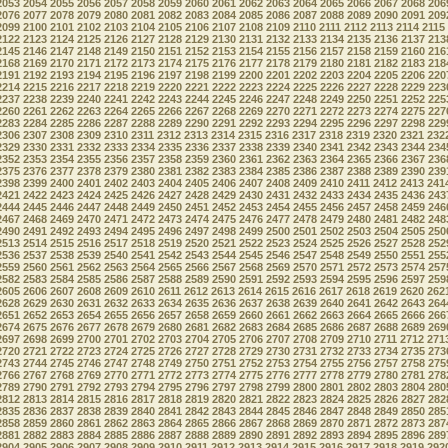
2053
2054
2055
2056
2057
2058
2059
2060
2061
2062
2063
2064
2065
2066
2067
2068
206
2076
2077
2078
2079
2080
2081
2082
2083
2084
2085
2086
2087
2088
2089
2090
2091
209
2099
2100
2101
2102
2103
2104
2105
2106
2107
2108
2109
2110
2111
2112
2113
2114
2115
2122
2123
2124
2125
2126
2127
2128
2129
2130
2131
2132
2133
2134
2135
2136
2137
213
2145
2146
2147
2148
2149
2150
2151
2152
2153
2154
2155
2156
2157
2158
2159
2160
216
2168
2169
2170
2171
2172
2173
2174
2175
2176
2177
2178
2179
2180
2181
2182
2183
218
2191
2192
2193
2194
2195
2196
2197
2198
2199
2200
2201
2202
2203
2204
2205
2206
220
2214
2215
2216
2217
2218
2219
2220
2221
2222
2223
2224
2225
2226
2227
2228
2229
223
2237
2238
2239
2240
2241
2242
2243
2244
2245
2246
2247
2248
2249
2250
2251
2252
225
2260
2261
2262
2263
2264
2265
2266
2267
2268
2269
2270
2271
2272
2273
2274
2275
227
2283
2284
2285
2286
2287
2288
2289
2290
2291
2292
2293
2294
2295
2296
2297
2298
229
2306
2307
2308
2309
2310
2311
2312
2313
2314
2315
2316
2317
2318
2319
2320
2321
232
2329
2330
2331
2332
2333
2334
2335
2336
2337
2338
2339
2340
2341
2342
2343
2344
234
2352
2353
2354
2355
2356
2357
2358
2359
2360
2361
2362
2363
2364
2365
2366
2367
236
2375
2376
2377
2378
2379
2380
2381
2382
2383
2384
2385
2386
2387
2388
2389
2390
239
2398
2399
2400
2401
2402
2403
2404
2405
2406
2407
2408
2409
2410
2411
2412
2413
241
2421
2422
2423
2424
2425
2426
2427
2428
2429
2430
2431
2432
2433
2434
2435
2436
243
2444
2445
2446
2447
2448
2449
2450
2451
2452
2453
2454
2455
2456
2457
2458
2459
246
2467
2468
2469
2470
2471
2472
2473
2474
2475
2476
2477
2478
2479
2480
2481
2482
248
2490
2491
2492
2493
2494
2495
2496
2497
2498
2499
2500
2501
2502
2503
2504
2505
250
2513
2514
2515
2516
2517
2518
2519
2520
2521
2522
2523
2524
2525
2526
2527
2528
252
2536
2537
2538
2539
2540
2541
2542
2543
2544
2545
2546
2547
2548
2549
2550
2551
255
2559
2560
2561
2562
2563
2564
2565
2566
2567
2568
2569
2570
2571
2572
2573
2574
257
2582
2583
2584
2585
2586
2587
2588
2589
2590
2591
2592
2593
2594
2595
2596
2597
259
2605
2606
2607
2608
2609
2610
2611
2612
2613
2614
2615
2616
2617
2618
2619
2620
262
2628
2629
2630
2631
2632
2633
2634
2635
2636
2637
2638
2639
2640
2641
2642
2643
264
2651
2652
2653
2654
2655
2656
2657
2658
2659
2660
2661
2662
2663
2664
2665
2666
266
2674
2675
2676
2677
2678
2679
2680
2681
2682
2683
2684
2685
2686
2687
2688
2689
269
2697
2698
2699
2700
2701
2702
2703
2704
2705
2706
2707
2708
2709
2710
2711
2712
271
2720
2721
2722
2723
2724
2725
2726
2727
2728
2729
2730
2731
2732
2733
2734
2735
273
2743
2744
2745
2746
2747
2748
2749
2750
2751
2752
2753
2754
2755
2756
2757
2758
275
2766
2767
2768
2769
2770
2771
2772
2773
2774
2775
2776
2777
2778
2779
2780
2781
278
2789
2790
2791
2792
2793
2794
2795
2796
2797
2798
2799
2800
2801
2802
2803
2804
280
2812
2813
2814
2815
2816
2817
2818
2819
2820
2821
2822
2823
2824
2825
2826
2827
282
2835
2836
2837
2838
2839
2840
2841
2842
2843
2844
2845
2846
2847
2848
2849
2850
285
2858
2859
2860
2861
2862
2863
2864
2865
2866
2867
2868
2869
2870
2871
2872
2873
287
2881
2882
2883
2884
2885
2886
2887
2888
2889
2890
2891
2892
2893
2894
2895
2896
289
2904
2905
2906
2907
2908
2909
2910
2911
2912
2913
2914
2915
2916
2917
2918
2919
292