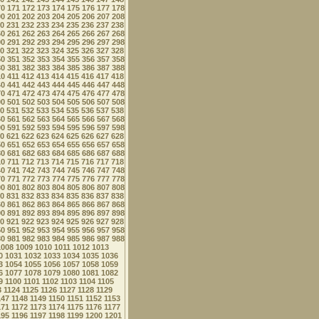
70
171
172
173
174
175
176
177
178
00
201
202
203
204
205
206
207
208
0
231
232
233
234
235
236
237
238
60
261
262
263
264
265
266
267
268
90
291
292
293
294
295
296
297
298
0
321
322
323
324
325
326
327
328
50
351
352
353
354
355
356
357
358
80
381
382
383
384
385
386
387
388
10
411
412
413
414
415
416
417
418
40
441
442
443
444
445
446
447
448
70
471
472
473
474
475
476
477
478
00
501
502
503
504
505
506
507
508
0
531
532
533
534
535
536
537
538
60
561
562
563
564
565
566
567
568
90
591
592
593
594
595
596
597
598
0
621
622
623
624
625
626
627
628
50
651
652
653
654
655
656
657
658
80
681
682
683
684
685
686
687
688
10
711
712
713
714
715
716
717
718
40
741
742
743
744
745
746
747
748
70
771
772
773
774
775
776
777
778
00
801
802
803
804
805
806
807
808
0
831
832
833
834
835
836
837
838
60
861
862
863
864
865
866
867
868
90
891
892
893
894
895
896
897
898
0
921
922
923
924
925
926
927
928
50
951
952
953
954
955
956
957
958
80
981
982
983
984
985
986
987
988
1008
1009
1010
1011
1012
1013
0
1031
1032
1033
1034
1035
1036
3
1054
1055
1056
1057
1058
1059
6
1077
1078
1079
1080
1081
1082
9
1100
1101
1102
1103
1104
1105
3
1124
1125
1126
1127
1128
1129
147
1148
1149
1150
1151
1152
1153
171
1172
1173
1174
1175
1176
1177
195
1196
1197
1198
1199
1200
1201