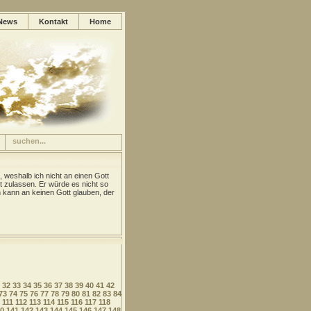
News
Kontakt
Home
, weshalb ich nicht an einen Gott
t zulassen. Er würde es nicht so
kann an keinen Gott glauben, der
32
33
34
35
36
37
38
39
40
41
42
73
74
75
76
77
78
79
80
81
82
83
84
111
112
113
114
115
116
117
118
0
141
142
143
144
145
146
147
148