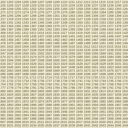
1202
1203
1204
1205
1206
1207
1208
1209
1210
1211
1212
1213
1214
1215
1216
1217
121
1225
1226
1227
1228
1229
1230
1231
1232
1233
1234
1235
1236
1237
1238
1239
1240
124
1248
1249
1250
1251
1252
1253
1254
1255
1256
1257
1258
1259
1260
1261
1262
1263
126
1271
1272
1273
1274
1275
1276
1277
1278
1279
1280
1281
1282
1283
1284
1285
1286
128
1294
1295
1296
1297
1298
1299
1300
1301
1302
1303
1304
1305
1306
1307
1308
1309
131
1317
1318
1319
1320
1321
1322
1323
1324
1325
1326
1327
1328
1329
1330
1331
1332
133
1340
1341
1342
1343
1344
1345
1346
1347
1348
1349
1350
1351
1352
1353
1354
1355
135
1363
1364
1365
1366
1367
1368
1369
1370
1371
1372
1373
1374
1375
1376
1377
1378
137
1386
1387
1388
1389
1390
1391
1392
1393
1394
1395
1396
1397
1398
1399
1400
1401
140
1409
1410
1411
1412
1413
1414
1415
1416
1417
1418
1419
1420
1421
1422
1423
1424
142
1432
1433
1434
1435
1436
1437
1438
1439
1440
1441
1442
1443
1444
1445
1446
1447
144
1455
1456
1457
1458
1459
1460
1461
1462
1463
1464
1465
1466
1467
1468
1469
1470
147
1478
1479
1480
1481
1482
1483
1484
1485
1486
1487
1488
1489
1490
1491
1492
1493
149
1501
1502
1503
1504
1505
1506
1507
1508
1509
1510
1511
1512
1513
1514
1515
1516
151
1524
1525
1526
1527
1528
1529
1530
1531
1532
1533
1534
1535
1536
1537
1538
1539
154
1547
1548
1549
1550
1551
1552
1553
1554
1555
1556
1557
1558
1559
1560
1561
1562
156
1570
1571
1572
1573
1574
1575
1576
1577
1578
1579
1580
1581
1582
1583
1584
1585
158
1593
1594
1595
1596
1597
1598
1599
1600
1601
1602
1603
1604
1605
1606
1607
1608
160
1616
1617
1618
1619
1620
1621
1622
1623
1624
1625
1626
1627
1628
1629
1630
1631
163
1639
1640
1641
1642
1643
1644
1645
1646
1647
1648
1649
1650
1651
1652
1653
1654
165
1662
1663
1664
1665
1666
1667
1668
1669
1670
1671
1672
1673
1674
1675
1676
1677
167
1685
1686
1687
1688
1689
1690
1691
1692
1693
1694
1695
1696
1697
1698
1699
1700
170
1708
1709
1710
1711
1712
1713
1714
1715
1716
1717
1718
1719
1720
1721
1722
1723
172
1731
1732
1733
1734
1735
1736
1737
1738
1739
1740
1741
1742
1743
1744
1745
1746
174
1754
1755
1756
1757
1758
1759
1760
1761
1762
1763
1764
1765
1766
1767
1768
1769
177
1777
1778
1779
1780
1781
1782
1783
1784
1785
1786
1787
1788
1789
1790
1791
1792
179
1800
1801
1802
1803
1804
1805
1806
1807
1808
1809
1810
1811
1812
1813
1814
1815
181
1823
1824
1825
1826
1827
1828
1829
1830
1831
1832
1833
1834
1835
1836
1837
1838
183
1846
1847
1848
1849
1850
1851
1852
1853
1854
1855
1856
1857
1858
1859
1860
1861
186
1869
1870
1871
1872
1873
1874
1875
1876
1877
1878
1879
1880
1881
1882
1883
1884
188
1892
1893
1894
1895
1896
1897
1898
1899
1900
1901
1902
1903
1904
1905
1906
1907
190
1915
1916
1917
1918
1919
1920
1921
1922
1923
1924
1925
1926
1927
1928
1929
1930
193
1938
1939
1940
1941
1942
1943
1944
1945
1946
1947
1948
1949
1950
1951
1952
1953
195
1961
1962
1963
1964
1965
1966
1967
1968
1969
1970
1971
1972
1973
1974
1975
1976
197
1984
1985
1986
1987
1988
1989
1990
1991
1992
1993
1994
1995
1996
1997
1998
1999
200
2007
2008
2009
2010
2011
2012
2013
2014
2015
2016
2017
2018
2019
2020
2021
2022
202
2030
2031
2032
2033
2034
2035
2036
2037
2038
2039
2040
2041
2042
2043
2044
2045
204