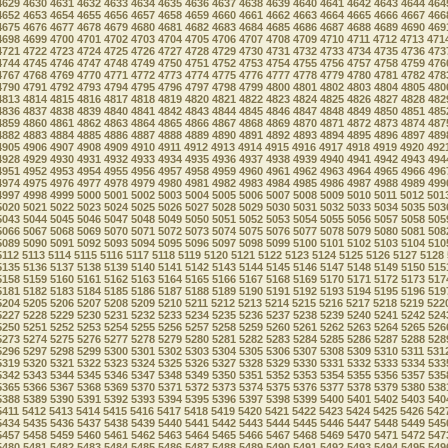
4629
4630
4631
4632
4633
4634
4635
4636
4637
4638
4639
4640
4641
4642
4643
4644
464
4652
4653
4654
4655
4656
4657
4658
4659
4660
4661
4662
4663
4664
4665
4666
4667
466
4675
4676
4677
4678
4679
4680
4681
4682
4683
4684
4685
4686
4687
4688
4689
4690
469
4698
4699
4700
4701
4702
4703
4704
4705
4706
4707
4708
4709
4710
4711
4712
4713
471
4721
4722
4723
4724
4725
4726
4727
4728
4729
4730
4731
4732
4733
4734
4735
4736
473
4744
4745
4746
4747
4748
4749
4750
4751
4752
4753
4754
4755
4756
4757
4758
4759
476
4767
4768
4769
4770
4771
4772
4773
4774
4775
4776
4777
4778
4779
4780
4781
4782
478
4790
4791
4792
4793
4794
4795
4796
4797
4798
4799
4800
4801
4802
4803
4804
4805
480
4813
4814
4815
4816
4817
4818
4819
4820
4821
4822
4823
4824
4825
4826
4827
4828
482
4836
4837
4838
4839
4840
4841
4842
4843
4844
4845
4846
4847
4848
4849
4850
4851
485
4859
4860
4861
4862
4863
4864
4865
4866
4867
4868
4869
4870
4871
4872
4873
4874
487
4882
4883
4884
4885
4886
4887
4888
4889
4890
4891
4892
4893
4894
4895
4896
4897
489
4905
4906
4907
4908
4909
4910
4911
4912
4913
4914
4915
4916
4917
4918
4919
4920
492
4928
4929
4930
4931
4932
4933
4934
4935
4936
4937
4938
4939
4940
4941
4942
4943
494
4951
4952
4953
4954
4955
4956
4957
4958
4959
4960
4961
4962
4963
4964
4965
4966
496
4974
4975
4976
4977
4978
4979
4980
4981
4982
4983
4984
4985
4986
4987
4988
4989
499
4997
4998
4999
5000
5001
5002
5003
5004
5005
5006
5007
5008
5009
5010
5011
5012
501
5020
5021
5022
5023
5024
5025
5026
5027
5028
5029
5030
5031
5032
5033
5034
5035
503
5043
5044
5045
5046
5047
5048
5049
5050
5051
5052
5053
5054
5055
5056
5057
5058
505
5066
5067
5068
5069
5070
5071
5072
5073
5074
5075
5076
5077
5078
5079
5080
5081
508
5089
5090
5091
5092
5093
5094
5095
5096
5097
5098
5099
5100
5101
5102
5103
5104
510
5112
5113
5114
5115
5116
5117
5118
5119
5120
5121
5122
5123
5124
5125
5126
5127
5128
5135
5136
5137
5138
5139
5140
5141
5142
5143
5144
5145
5146
5147
5148
5149
5150
515
5158
5159
5160
5161
5162
5163
5164
5165
5166
5167
5168
5169
5170
5171
5172
5173
517
5181
5182
5183
5184
5185
5186
5187
5188
5189
5190
5191
5192
5193
5194
5195
5196
519
5204
5205
5206
5207
5208
5209
5210
5211
5212
5213
5214
5215
5216
5217
5218
5219
522
5227
5228
5229
5230
5231
5232
5233
5234
5235
5236
5237
5238
5239
5240
5241
5242
524
5250
5251
5252
5253
5254
5255
5256
5257
5258
5259
5260
5261
5262
5263
5264
5265
526
5273
5274
5275
5276
5277
5278
5279
5280
5281
5282
5283
5284
5285
5286
5287
5288
528
5296
5297
5298
5299
5300
5301
5302
5303
5304
5305
5306
5307
5308
5309
5310
5311
531
5319
5320
5321
5322
5323
5324
5325
5326
5327
5328
5329
5330
5331
5332
5333
5334
533
5342
5343
5344
5345
5346
5347
5348
5349
5350
5351
5352
5353
5354
5355
5356
5357
535
5365
5366
5367
5368
5369
5370
5371
5372
5373
5374
5375
5376
5377
5378
5379
5380
538
5388
5389
5390
5391
5392
5393
5394
5395
5396
5397
5398
5399
5400
5401
5402
5403
540
5411
5412
5413
5414
5415
5416
5417
5418
5419
5420
5421
5422
5423
5424
5425
5426
542
5434
5435
5436
5437
5438
5439
5440
5441
5442
5443
5444
5445
5446
5447
5448
5449
545
5457
5458
5459
5460
5461
5462
5463
5464
5465
5466
5467
5468
5469
5470
5471
5472
547
5480
5481
5482
5483
5484
5485
5486
5487
5488
5489
5490
5491
5492
5493
5494
5495
549