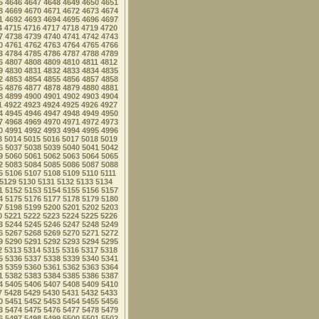
5
4646
4647
4648
4649
4650
4651
8
4669
4670
4671
4672
4673
4674
1
4692
4693
4694
4695
4696
4697
4
4715
4716
4717
4718
4719
4720
7
4738
4739
4740
4741
4742
4743
0
4761
4762
4763
4764
4765
4766
3
4784
4785
4786
4787
4788
4789
6
4807
4808
4809
4810
4811
4812
9
4830
4831
4832
4833
4834
4835
2
4853
4854
4855
4856
4857
4858
5
4876
4877
4878
4879
4880
4881
8
4899
4900
4901
4902
4903
4904
1
4922
4923
4924
4925
4926
4927
4
4945
4946
4947
4948
4949
4950
7
4968
4969
4970
4971
4972
4973
0
4991
4992
4993
4994
4995
4996
3
5014
5015
5016
5017
5018
5019
6
5037
5038
5039
5040
5041
5042
9
5060
5061
5062
5063
5064
5065
2
5083
5084
5085
5086
5087
5088
5
5106
5107
5108
5109
5110
5111
5129
5130
5131
5132
5133
5134
1
5152
5153
5154
5155
5156
5157
4
5175
5176
5177
5178
5179
5180
7
5198
5199
5200
5201
5202
5203
0
5221
5222
5223
5224
5225
5226
3
5244
5245
5246
5247
5248
5249
6
5267
5268
5269
5270
5271
5272
9
5290
5291
5292
5293
5294
5295
2
5313
5314
5315
5316
5317
5318
5
5336
5337
5338
5339
5340
5341
8
5359
5360
5361
5362
5363
5364
1
5382
5383
5384
5385
5386
5387
4
5405
5406
5407
5408
5409
5410
7
5428
5429
5430
5431
5432
5433
0
5451
5452
5453
5454
5455
5456
3
5474
5475
5476
5477
5478
5479
6
5497
5498
5499
5500
5501
5502