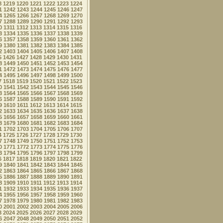
8
1219
1220
1221
1222
1223
1224
1
1242
1243
1244
1245
1246
1247
4
1265
1266
1267
1268
1269
1270
7
1288
1289
1290
1291
1292
1293
0
1311
1312
1313
1314
1315
1316
3
1334
1335
1336
1337
1338
1339
6
1357
1358
1359
1360
1361
1362
9
1380
1381
1382
1383
1384
1385
2
1403
1404
1405
1406
1407
1408
5
1426
1427
1428
1429
1430
1431
8
1449
1450
1451
1452
1453
1454
1
1472
1473
1474
1475
1476
1477
4
1495
1496
1497
1498
1499
1500
7
1518
1519
1520
1521
1522
1523
0
1541
1542
1543
1544
1545
1546
3
1564
1565
1566
1567
1568
1569
6
1587
1588
1589
1590
1591
1592
9
1610
1611
1612
1613
1614
1615
2
1633
1634
1635
1636
1637
1638
5
1656
1657
1658
1659
1660
1661
8
1679
1680
1681
1682
1683
1684
1
1702
1703
1704
1705
1706
1707
4
1725
1726
1727
1728
1729
1730
7
1748
1749
1750
1751
1752
1753
0
1771
1772
1773
1774
1775
1776
3
1794
1795
1796
1797
1798
1799
6
1817
1818
1819
1820
1821
1822
9
1840
1841
1842
1843
1844
1845
2
1863
1864
1865
1866
1867
1868
5
1886
1887
1888
1889
1890
1891
8
1909
1910
1911
1912
1913
1914
1
1932
1933
1934
1935
1936
1937
4
1955
1956
1957
1958
1959
1960
7
1978
1979
1980
1981
1982
1983
0
2001
2002
2003
2004
2005
2006
3
2024
2025
2026
2027
2028
2029
6
2047
2048
2049
2050
2051
2052