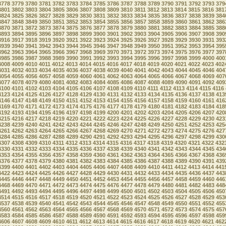
3778
3779
3780
3781
3782
3783
3784
3785
3786
3787
3788
3789
3790
3791
3792
3793
379
3801
3802
3803
3804
3805
3806
3807
3808
3809
3810
3811
3812
3813
3814
3815
3816
381
3824
3825
3826
3827
3828
3829
3830
3831
3832
3833
3834
3835
3836
3837
3838
3839
384
3847
3848
3849
3850
3851
3852
3853
3854
3855
3856
3857
3858
3859
3860
3861
3862
386
3870
3871
3872
3873
3874
3875
3876
3877
3878
3879
3880
3881
3882
3883
3884
3885
388
3893
3894
3895
3896
3897
3898
3899
3900
3901
3902
3903
3904
3905
3906
3907
3908
390
3916
3917
3918
3919
3920
3921
3922
3923
3924
3925
3926
3927
3928
3929
3930
3931
393
3939
3940
3941
3942
3943
3944
3945
3946
3947
3948
3949
3950
3951
3952
3953
3954
395
3962
3963
3964
3965
3966
3967
3968
3969
3970
3971
3972
3973
3974
3975
3976
3977
397
3985
3986
3987
3988
3989
3990
3991
3992
3993
3994
3995
3996
3997
3998
3999
4000
400
4008
4009
4010
4011
4012
4013
4014
4015
4016
4017
4018
4019
4020
4021
4022
4023
402
4031
4032
4033
4034
4035
4036
4037
4038
4039
4040
4041
4042
4043
4044
4045
4046
404
4054
4055
4056
4057
4058
4059
4060
4061
4062
4063
4064
4065
4066
4067
4068
4069
407
4077
4078
4079
4080
4081
4082
4083
4084
4085
4086
4087
4088
4089
4090
4091
4092
409
4100
4101
4102
4103
4104
4105
4106
4107
4108
4109
4110
4111
4112
4113
4114
4115
4116
4123
4124
4125
4126
4127
4128
4129
4130
4131
4132
4133
4134
4135
4136
4137
4138
413
4146
4147
4148
4149
4150
4151
4152
4153
4154
4155
4156
4157
4158
4159
4160
4161
416
4169
4170
4171
4172
4173
4174
4175
4176
4177
4178
4179
4180
4181
4182
4183
4184
418
4192
4193
4194
4195
4196
4197
4198
4199
4200
4201
4202
4203
4204
4205
4206
4207
420
4215
4216
4217
4218
4219
4220
4221
4222
4223
4224
4225
4226
4227
4228
4229
4230
423
4238
4239
4240
4241
4242
4243
4244
4245
4246
4247
4248
4249
4250
4251
4252
4253
425
4261
4262
4263
4264
4265
4266
4267
4268
4269
4270
4271
4272
4273
4274
4275
4276
427
4284
4285
4286
4287
4288
4289
4290
4291
4292
4293
4294
4295
4296
4297
4298
4299
430
4307
4308
4309
4310
4311
4312
4313
4314
4315
4316
4317
4318
4319
4320
4321
4322
432
4330
4331
4332
4333
4334
4335
4336
4337
4338
4339
4340
4341
4342
4343
4344
4345
434
4353
4354
4355
4356
4357
4358
4359
4360
4361
4362
4363
4364
4365
4366
4367
4368
436
4376
4377
4378
4379
4380
4381
4382
4383
4384
4385
4386
4387
4388
4389
4390
4391
439
4399
4400
4401
4402
4403
4404
4405
4406
4407
4408
4409
4410
4411
4412
4413
4414
441
4422
4423
4424
4425
4426
4427
4428
4429
4430
4431
4432
4433
4434
4435
4436
4437
443
4445
4446
4447
4448
4449
4450
4451
4452
4453
4454
4455
4456
4457
4458
4459
4460
446
4468
4469
4470
4471
4472
4473
4474
4475
4476
4477
4478
4479
4480
4481
4482
4483
448
4491
4492
4493
4494
4495
4496
4497
4498
4499
4500
4501
4502
4503
4504
4505
4506
450
4514
4515
4516
4517
4518
4519
4520
4521
4522
4523
4524
4525
4526
4527
4528
4529
453
4537
4538
4539
4540
4541
4542
4543
4544
4545
4546
4547
4548
4549
4550
4551
4552
455
4560
4561
4562
4563
4564
4565
4566
4567
4568
4569
4570
4571
4572
4573
4574
4575
457
4583
4584
4585
4586
4587
4588
4589
4590
4591
4592
4593
4594
4595
4596
4597
4598
459
4606
4607
4608
4609
4610
4611
4612
4613
4614
4615
4616
4617
4618
4619
4620
4621
462