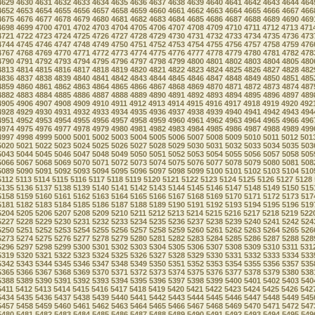
4629
4630
4631
4632
4633
4634
4635
4636
4637
4638
4639
4640
4641
4642
4643
4644
464
4652
4653
4654
4655
4656
4657
4658
4659
4660
4661
4662
4663
4664
4665
4666
4667
466
4675
4676
4677
4678
4679
4680
4681
4682
4683
4684
4685
4686
4687
4688
4689
4690
469
4698
4699
4700
4701
4702
4703
4704
4705
4706
4707
4708
4709
4710
4711
4712
4713
471
4721
4722
4723
4724
4725
4726
4727
4728
4729
4730
4731
4732
4733
4734
4735
4736
473
4744
4745
4746
4747
4748
4749
4750
4751
4752
4753
4754
4755
4756
4757
4758
4759
476
4767
4768
4769
4770
4771
4772
4773
4774
4775
4776
4777
4778
4779
4780
4781
4782
478
4790
4791
4792
4793
4794
4795
4796
4797
4798
4799
4800
4801
4802
4803
4804
4805
480
4813
4814
4815
4816
4817
4818
4819
4820
4821
4822
4823
4824
4825
4826
4827
4828
482
4836
4837
4838
4839
4840
4841
4842
4843
4844
4845
4846
4847
4848
4849
4850
4851
485
4859
4860
4861
4862
4863
4864
4865
4866
4867
4868
4869
4870
4871
4872
4873
4874
487
4882
4883
4884
4885
4886
4887
4888
4889
4890
4891
4892
4893
4894
4895
4896
4897
489
4905
4906
4907
4908
4909
4910
4911
4912
4913
4914
4915
4916
4917
4918
4919
4920
492
4928
4929
4930
4931
4932
4933
4934
4935
4936
4937
4938
4939
4940
4941
4942
4943
494
4951
4952
4953
4954
4955
4956
4957
4958
4959
4960
4961
4962
4963
4964
4965
4966
496
4974
4975
4976
4977
4978
4979
4980
4981
4982
4983
4984
4985
4986
4987
4988
4989
499
4997
4998
4999
5000
5001
5002
5003
5004
5005
5006
5007
5008
5009
5010
5011
5012
501
5020
5021
5022
5023
5024
5025
5026
5027
5028
5029
5030
5031
5032
5033
5034
5035
503
5043
5044
5045
5046
5047
5048
5049
5050
5051
5052
5053
5054
5055
5056
5057
5058
505
5066
5067
5068
5069
5070
5071
5072
5073
5074
5075
5076
5077
5078
5079
5080
5081
508
5089
5090
5091
5092
5093
5094
5095
5096
5097
5098
5099
5100
5101
5102
5103
5104
510
5112
5113
5114
5115
5116
5117
5118
5119
5120
5121
5122
5123
5124
5125
5126
5127
5128
5135
5136
5137
5138
5139
5140
5141
5142
5143
5144
5145
5146
5147
5148
5149
5150
515
5158
5159
5160
5161
5162
5163
5164
5165
5166
5167
5168
5169
5170
5171
5172
5173
517
5181
5182
5183
5184
5185
5186
5187
5188
5189
5190
5191
5192
5193
5194
5195
5196
519
5204
5205
5206
5207
5208
5209
5210
5211
5212
5213
5214
5215
5216
5217
5218
5219
522
5227
5228
5229
5230
5231
5232
5233
5234
5235
5236
5237
5238
5239
5240
5241
5242
524
5250
5251
5252
5253
5254
5255
5256
5257
5258
5259
5260
5261
5262
5263
5264
5265
526
5273
5274
5275
5276
5277
5278
5279
5280
5281
5282
5283
5284
5285
5286
5287
5288
528
5296
5297
5298
5299
5300
5301
5302
5303
5304
5305
5306
5307
5308
5309
5310
5311
531
5319
5320
5321
5322
5323
5324
5325
5326
5327
5328
5329
5330
5331
5332
5333
5334
533
5342
5343
5344
5345
5346
5347
5348
5349
5350
5351
5352
5353
5354
5355
5356
5357
535
5365
5366
5367
5368
5369
5370
5371
5372
5373
5374
5375
5376
5377
5378
5379
5380
538
5388
5389
5390
5391
5392
5393
5394
5395
5396
5397
5398
5399
5400
5401
5402
5403
540
5411
5412
5413
5414
5415
5416
5417
5418
5419
5420
5421
5422
5423
5424
5425
5426
542
5434
5435
5436
5437
5438
5439
5440
5441
5442
5443
5444
5445
5446
5447
5448
5449
545
5457
5458
5459
5460
5461
5462
5463
5464
5465
5466
5467
5468
5469
5470
5471
5472
547
5480
5481
5482
5483
5484
5485
5486
5487
5488
5489
5490
5491
5492
5493
5494
5495
549