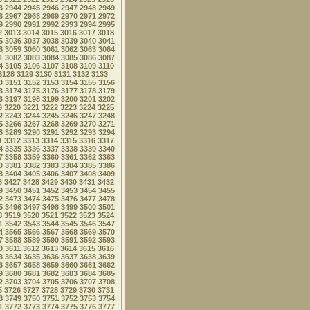
3
2944
2945
2946
2947
2948
2949
6
2967
2968
2969
2970
2971
2972
9
2990
2991
2992
2993
2994
2995
2
3013
3014
3015
3016
3017
3018
5
3036
3037
3038
3039
3040
3041
8
3059
3060
3061
3062
3063
3064
1
3082
3083
3084
3085
3086
3087
4
3105
3106
3107
3108
3109
3110
3128
3129
3130
3131
3132
3133
0
3151
3152
3153
3154
3155
3156
3
3174
3175
3176
3177
3178
3179
6
3197
3198
3199
3200
3201
3202
9
3220
3221
3222
3223
3224
3225
2
3243
3244
3245
3246
3247
3248
5
3266
3267
3268
3269
3270
3271
8
3289
3290
3291
3292
3293
3294
1
3312
3313
3314
3315
3316
3317
4
3335
3336
3337
3338
3339
3340
7
3358
3359
3360
3361
3362
3363
0
3381
3382
3383
3384
3385
3386
3
3404
3405
3406
3407
3408
3409
6
3427
3428
3429
3430
3431
3432
9
3450
3451
3452
3453
3454
3455
2
3473
3474
3475
3476
3477
3478
5
3496
3497
3498
3499
3500
3501
8
3519
3520
3521
3522
3523
3524
1
3542
3543
3544
3545
3546
3547
4
3565
3566
3567
3568
3569
3570
7
3588
3589
3590
3591
3592
3593
0
3611
3612
3613
3614
3615
3616
3
3634
3635
3636
3637
3638
3639
6
3657
3658
3659
3660
3661
3662
9
3680
3681
3682
3683
3684
3685
2
3703
3704
3705
3706
3707
3708
5
3726
3727
3728
3729
3730
3731
8
3749
3750
3751
3752
3753
3754
1
3772
3773
3774
3775
3776
3777