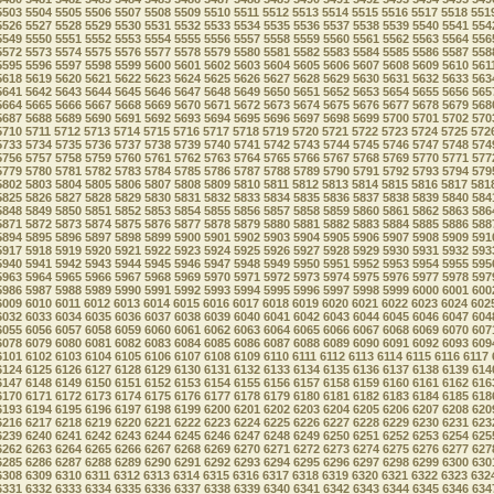
5503
5504
5505
5506
5507
5508
5509
5510
5511
5512
5513
5514
5515
5516
5517
5518
551
5526
5527
5528
5529
5530
5531
5532
5533
5534
5535
5536
5537
5538
5539
5540
5541
554
5549
5550
5551
5552
5553
5554
5555
5556
5557
5558
5559
5560
5561
5562
5563
5564
556
5572
5573
5574
5575
5576
5577
5578
5579
5580
5581
5582
5583
5584
5585
5586
5587
558
5595
5596
5597
5598
5599
5600
5601
5602
5603
5604
5605
5606
5607
5608
5609
5610
561
5618
5619
5620
5621
5622
5623
5624
5625
5626
5627
5628
5629
5630
5631
5632
5633
563
5641
5642
5643
5644
5645
5646
5647
5648
5649
5650
5651
5652
5653
5654
5655
5656
565
5664
5665
5666
5667
5668
5669
5670
5671
5672
5673
5674
5675
5676
5677
5678
5679
568
5687
5688
5689
5690
5691
5692
5693
5694
5695
5696
5697
5698
5699
5700
5701
5702
570
5710
5711
5712
5713
5714
5715
5716
5717
5718
5719
5720
5721
5722
5723
5724
5725
572
5733
5734
5735
5736
5737
5738
5739
5740
5741
5742
5743
5744
5745
5746
5747
5748
574
5756
5757
5758
5759
5760
5761
5762
5763
5764
5765
5766
5767
5768
5769
5770
5771
577
5779
5780
5781
5782
5783
5784
5785
5786
5787
5788
5789
5790
5791
5792
5793
5794
579
5802
5803
5804
5805
5806
5807
5808
5809
5810
5811
5812
5813
5814
5815
5816
5817
581
5825
5826
5827
5828
5829
5830
5831
5832
5833
5834
5835
5836
5837
5838
5839
5840
584
5848
5849
5850
5851
5852
5853
5854
5855
5856
5857
5858
5859
5860
5861
5862
5863
586
5871
5872
5873
5874
5875
5876
5877
5878
5879
5880
5881
5882
5883
5884
5885
5886
588
5894
5895
5896
5897
5898
5899
5900
5901
5902
5903
5904
5905
5906
5907
5908
5909
591
5917
5918
5919
5920
5921
5922
5923
5924
5925
5926
5927
5928
5929
5930
5931
5932
593
5940
5941
5942
5943
5944
5945
5946
5947
5948
5949
5950
5951
5952
5953
5954
5955
595
5963
5964
5965
5966
5967
5968
5969
5970
5971
5972
5973
5974
5975
5976
5977
5978
597
5986
5987
5988
5989
5990
5991
5992
5993
5994
5995
5996
5997
5998
5999
6000
6001
600
6009
6010
6011
6012
6013
6014
6015
6016
6017
6018
6019
6020
6021
6022
6023
6024
602
6032
6033
6034
6035
6036
6037
6038
6039
6040
6041
6042
6043
6044
6045
6046
6047
604
6055
6056
6057
6058
6059
6060
6061
6062
6063
6064
6065
6066
6067
6068
6069
6070
607
6078
6079
6080
6081
6082
6083
6084
6085
6086
6087
6088
6089
6090
6091
6092
6093
609
6101
6102
6103
6104
6105
6106
6107
6108
6109
6110
6111
6112
6113
6114
6115
6116
6117
6124
6125
6126
6127
6128
6129
6130
6131
6132
6133
6134
6135
6136
6137
6138
6139
614
6147
6148
6149
6150
6151
6152
6153
6154
6155
6156
6157
6158
6159
6160
6161
6162
616
6170
6171
6172
6173
6174
6175
6176
6177
6178
6179
6180
6181
6182
6183
6184
6185
618
6193
6194
6195
6196
6197
6198
6199
6200
6201
6202
6203
6204
6205
6206
6207
6208
620
6216
6217
6218
6219
6220
6221
6222
6223
6224
6225
6226
6227
6228
6229
6230
6231
623
6239
6240
6241
6242
6243
6244
6245
6246
6247
6248
6249
6250
6251
6252
6253
6254
625
6262
6263
6264
6265
6266
6267
6268
6269
6270
6271
6272
6273
6274
6275
6276
6277
627
6285
6286
6287
6288
6289
6290
6291
6292
6293
6294
6295
6296
6297
6298
6299
6300
630
6308
6309
6310
6311
6312
6313
6314
6315
6316
6317
6318
6319
6320
6321
6322
6323
632
6331
6332
6333
6334
6335
6336
6337
6338
6339
6340
6341
6342
6343
6344
6345
6346
634