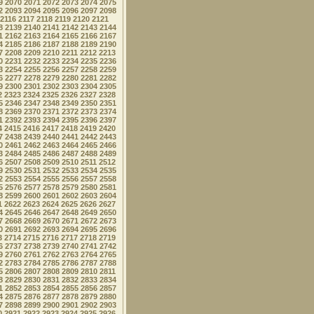
9
2070
2071
2072
2073
2074
2075
2
2093
2094
2095
2096
2097
2098
2116
2117
2118
2119
2120
2121
8
2139
2140
2141
2142
2143
2144
1
2162
2163
2164
2165
2166
2167
4
2185
2186
2187
2188
2189
2190
7
2208
2209
2210
2211
2212
2213
0
2231
2232
2233
2234
2235
2236
3
2254
2255
2256
2257
2258
2259
6
2277
2278
2279
2280
2281
2282
9
2300
2301
2302
2303
2304
2305
2
2323
2324
2325
2326
2327
2328
5
2346
2347
2348
2349
2350
2351
8
2369
2370
2371
2372
2373
2374
1
2392
2393
2394
2395
2396
2397
4
2415
2416
2417
2418
2419
2420
7
2438
2439
2440
2441
2442
2443
0
2461
2462
2463
2464
2465
2466
3
2484
2485
2486
2487
2488
2489
6
2507
2508
2509
2510
2511
2512
9
2530
2531
2532
2533
2534
2535
2
2553
2554
2555
2556
2557
2558
5
2576
2577
2578
2579
2580
2581
8
2599
2600
2601
2602
2603
2604
1
2622
2623
2624
2625
2626
2627
4
2645
2646
2647
2648
2649
2650
7
2668
2669
2670
2671
2672
2673
0
2691
2692
2693
2694
2695
2696
3
2714
2715
2716
2717
2718
2719
6
2737
2738
2739
2740
2741
2742
9
2760
2761
2762
2763
2764
2765
2
2783
2784
2785
2786
2787
2788
5
2806
2807
2808
2809
2810
2811
8
2829
2830
2831
2832
2833
2834
1
2852
2853
2854
2855
2856
2857
4
2875
2876
2877
2878
2879
2880
7
2898
2899
2900
2901
2902
2903
0
2921
2922
2923
2924
2925
2926