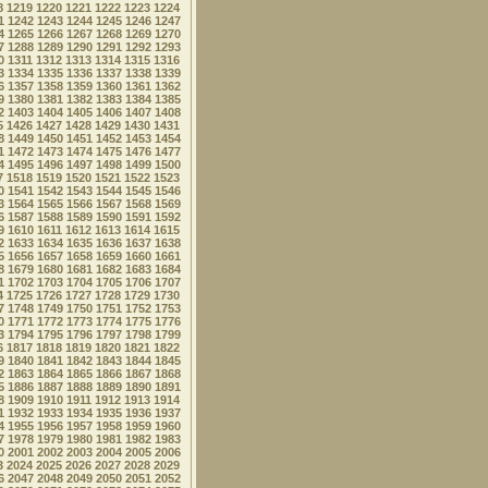
8
1219
1220
1221
1222
1223
1224
1
1242
1243
1244
1245
1246
1247
4
1265
1266
1267
1268
1269
1270
7
1288
1289
1290
1291
1292
1293
0
1311
1312
1313
1314
1315
1316
3
1334
1335
1336
1337
1338
1339
6
1357
1358
1359
1360
1361
1362
9
1380
1381
1382
1383
1384
1385
2
1403
1404
1405
1406
1407
1408
5
1426
1427
1428
1429
1430
1431
8
1449
1450
1451
1452
1453
1454
1
1472
1473
1474
1475
1476
1477
4
1495
1496
1497
1498
1499
1500
7
1518
1519
1520
1521
1522
1523
0
1541
1542
1543
1544
1545
1546
3
1564
1565
1566
1567
1568
1569
6
1587
1588
1589
1590
1591
1592
9
1610
1611
1612
1613
1614
1615
2
1633
1634
1635
1636
1637
1638
5
1656
1657
1658
1659
1660
1661
8
1679
1680
1681
1682
1683
1684
1
1702
1703
1704
1705
1706
1707
4
1725
1726
1727
1728
1729
1730
7
1748
1749
1750
1751
1752
1753
0
1771
1772
1773
1774
1775
1776
3
1794
1795
1796
1797
1798
1799
6
1817
1818
1819
1820
1821
1822
9
1840
1841
1842
1843
1844
1845
2
1863
1864
1865
1866
1867
1868
5
1886
1887
1888
1889
1890
1891
8
1909
1910
1911
1912
1913
1914
1
1932
1933
1934
1935
1936
1937
4
1955
1956
1957
1958
1959
1960
7
1978
1979
1980
1981
1982
1983
0
2001
2002
2003
2004
2005
2006
3
2024
2025
2026
2027
2028
2029
6
2047
2048
2049
2050
2051
2052