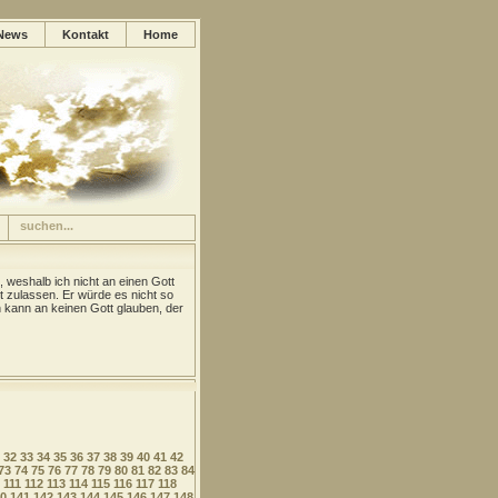
News
Kontakt
Home
, weshalb ich nicht an einen Gott
t zulassen. Er würde es nicht so
kann an keinen Gott glauben, der
32
33
34
35
36
37
38
39
40
41
42
73
74
75
76
77
78
79
80
81
82
83
84
111
112
113
114
115
116
117
118
0
141
142
143
144
145
146
147
148