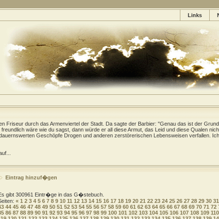
Links
gen Friseur durch das Armenviertel der Stadt. Da sagte der Barbier: "Genau das ist der Grund
freundlich wäre wie du sagst, dann würde er all diese Armut, das Leid und diese Qualen nich
dauernswerten Geschöpfe Drogen und anderen zerstörerischen Lebensweisen verfallen. Ich 
uf...
Eintrag hinzuf�gen
Es gibt 300961 Eintr�ge in das G�stebuch.
Seiten:
«
1
2
3
4
5
6
7
8
9
10
11
12
13
14
15
16
17
18
19
20
21
22
23
24
25
26
27
28
29
30
31
43
44
45
46
47
48
49
50
51
52
53
54
55
56
57
58
59
60
61
62
63
64
65
66
67
68
69
70
71
72
85
86
87
88
89
90
91
92
93
94
95
96
97
98
99
100
101
102
103
104
105
106
107
108
109
110
119
120
121
122
123
124
125
126
127
128
129
130
131
132
133
134
135
136
137
138
139
14