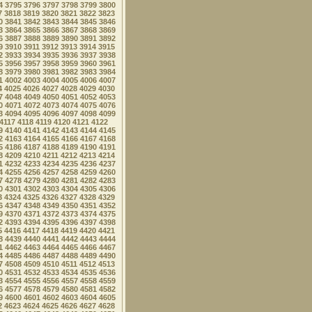
4
3795
3796
3797
3798
3799
3800
7
3818
3819
3820
3821
3822
3823
0
3841
3842
3843
3844
3845
3846
3
3864
3865
3866
3867
3868
3869
6
3887
3888
3889
3890
3891
3892
9
3910
3911
3912
3913
3914
3915
2
3933
3934
3935
3936
3937
3938
5
3956
3957
3958
3959
3960
3961
8
3979
3980
3981
3982
3983
3984
1
4002
4003
4004
4005
4006
4007
4
4025
4026
4027
4028
4029
4030
7
4048
4049
4050
4051
4052
4053
0
4071
4072
4073
4074
4075
4076
3
4094
4095
4096
4097
4098
4099
4117
4118
4119
4120
4121
4122
9
4140
4141
4142
4143
4144
4145
2
4163
4164
4165
4166
4167
4168
5
4186
4187
4188
4189
4190
4191
8
4209
4210
4211
4212
4213
4214
1
4232
4233
4234
4235
4236
4237
4
4255
4256
4257
4258
4259
4260
7
4278
4279
4280
4281
4282
4283
0
4301
4302
4303
4304
4305
4306
3
4324
4325
4326
4327
4328
4329
6
4347
4348
4349
4350
4351
4352
9
4370
4371
4372
4373
4374
4375
2
4393
4394
4395
4396
4397
4398
5
4416
4417
4418
4419
4420
4421
8
4439
4440
4441
4442
4443
4444
1
4462
4463
4464
4465
4466
4467
4
4485
4486
4487
4488
4489
4490
7
4508
4509
4510
4511
4512
4513
0
4531
4532
4533
4534
4535
4536
3
4554
4555
4556
4557
4558
4559
6
4577
4578
4579
4580
4581
4582
9
4600
4601
4602
4603
4604
4605
2
4623
4624
4625
4626
4627
4628