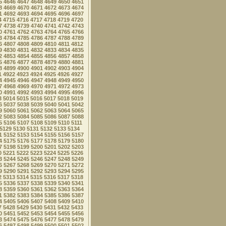
5
4646
4647
4648
4649
4650
4651
8
4669
4670
4671
4672
4673
4674
1
4692
4693
4694
4695
4696
4697
4
4715
4716
4717
4718
4719
4720
7
4738
4739
4740
4741
4742
4743
0
4761
4762
4763
4764
4765
4766
3
4784
4785
4786
4787
4788
4789
6
4807
4808
4809
4810
4811
4812
9
4830
4831
4832
4833
4834
4835
2
4853
4854
4855
4856
4857
4858
5
4876
4877
4878
4879
4880
4881
8
4899
4900
4901
4902
4903
4904
1
4922
4923
4924
4925
4926
4927
4
4945
4946
4947
4948
4949
4950
7
4968
4969
4970
4971
4972
4973
0
4991
4992
4993
4994
4995
4996
3
5014
5015
5016
5017
5018
5019
6
5037
5038
5039
5040
5041
5042
9
5060
5061
5062
5063
5064
5065
2
5083
5084
5085
5086
5087
5088
5
5106
5107
5108
5109
5110
5111
5129
5130
5131
5132
5133
5134
1
5152
5153
5154
5155
5156
5157
4
5175
5176
5177
5178
5179
5180
7
5198
5199
5200
5201
5202
5203
0
5221
5222
5223
5224
5225
5226
3
5244
5245
5246
5247
5248
5249
6
5267
5268
5269
5270
5271
5272
9
5290
5291
5292
5293
5294
5295
2
5313
5314
5315
5316
5317
5318
5
5336
5337
5338
5339
5340
5341
8
5359
5360
5361
5362
5363
5364
1
5382
5383
5384
5385
5386
5387
4
5405
5406
5407
5408
5409
5410
7
5428
5429
5430
5431
5432
5433
0
5451
5452
5453
5454
5455
5456
3
5474
5475
5476
5477
5478
5479
6
5497
5498
5499
5500
5501
5502