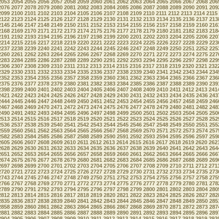
2053
2054
2055
2056
2057
2058
2059
2060
2061
2062
2063
2064
2065
2066
2067
2068
206
2076
2077
2078
2079
2080
2081
2082
2083
2084
2085
2086
2087
2088
2089
2090
2091
209
2099
2100
2101
2102
2103
2104
2105
2106
2107
2108
2109
2110
2111
2112
2113
2114
2115
2122
2123
2124
2125
2126
2127
2128
2129
2130
2131
2132
2133
2134
2135
2136
2137
213
2145
2146
2147
2148
2149
2150
2151
2152
2153
2154
2155
2156
2157
2158
2159
2160
216
2168
2169
2170
2171
2172
2173
2174
2175
2176
2177
2178
2179
2180
2181
2182
2183
218
2191
2192
2193
2194
2195
2196
2197
2198
2199
2200
2201
2202
2203
2204
2205
2206
220
2214
2215
2216
2217
2218
2219
2220
2221
2222
2223
2224
2225
2226
2227
2228
2229
223
2237
2238
2239
2240
2241
2242
2243
2244
2245
2246
2247
2248
2249
2250
2251
2252
225
2260
2261
2262
2263
2264
2265
2266
2267
2268
2269
2270
2271
2272
2273
2274
2275
227
2283
2284
2285
2286
2287
2288
2289
2290
2291
2292
2293
2294
2295
2296
2297
2298
229
2306
2307
2308
2309
2310
2311
2312
2313
2314
2315
2316
2317
2318
2319
2320
2321
232
2329
2330
2331
2332
2333
2334
2335
2336
2337
2338
2339
2340
2341
2342
2343
2344
234
2352
2353
2354
2355
2356
2357
2358
2359
2360
2361
2362
2363
2364
2365
2366
2367
236
2375
2376
2377
2378
2379
2380
2381
2382
2383
2384
2385
2386
2387
2388
2389
2390
239
2398
2399
2400
2401
2402
2403
2404
2405
2406
2407
2408
2409
2410
2411
2412
2413
241
2421
2422
2423
2424
2425
2426
2427
2428
2429
2430
2431
2432
2433
2434
2435
2436
243
2444
2445
2446
2447
2448
2449
2450
2451
2452
2453
2454
2455
2456
2457
2458
2459
246
2467
2468
2469
2470
2471
2472
2473
2474
2475
2476
2477
2478
2479
2480
2481
2482
248
2490
2491
2492
2493
2494
2495
2496
2497
2498
2499
2500
2501
2502
2503
2504
2505
250
2513
2514
2515
2516
2517
2518
2519
2520
2521
2522
2523
2524
2525
2526
2527
2528
252
2536
2537
2538
2539
2540
2541
2542
2543
2544
2545
2546
2547
2548
2549
2550
2551
255
2559
2560
2561
2562
2563
2564
2565
2566
2567
2568
2569
2570
2571
2572
2573
2574
257
2582
2583
2584
2585
2586
2587
2588
2589
2590
2591
2592
2593
2594
2595
2596
2597
259
2605
2606
2607
2608
2609
2610
2611
2612
2613
2614
2615
2616
2617
2618
2619
2620
262
2628
2629
2630
2631
2632
2633
2634
2635
2636
2637
2638
2639
2640
2641
2642
2643
264
2651
2652
2653
2654
2655
2656
2657
2658
2659
2660
2661
2662
2663
2664
2665
2666
266
2674
2675
2676
2677
2678
2679
2680
2681
2682
2683
2684
2685
2686
2687
2688
2689
269
2697
2698
2699
2700
2701
2702
2703
2704
2705
2706
2707
2708
2709
2710
2711
2712
271
2720
2721
2722
2723
2724
2725
2726
2727
2728
2729
2730
2731
2732
2733
2734
2735
273
2743
2744
2745
2746
2747
2748
2749
2750
2751
2752
2753
2754
2755
2756
2757
2758
275
2766
2767
2768
2769
2770
2771
2772
2773
2774
2775
2776
2777
2778
2779
2780
2781
278
2789
2790
2791
2792
2793
2794
2795
2796
2797
2798
2799
2800
2801
2802
2803
2804
280
2812
2813
2814
2815
2816
2817
2818
2819
2820
2821
2822
2823
2824
2825
2826
2827
282
2835
2836
2837
2838
2839
2840
2841
2842
2843
2844
2845
2846
2847
2848
2849
2850
285
2858
2859
2860
2861
2862
2863
2864
2865
2866
2867
2868
2869
2870
2871
2872
2873
287
2881
2882
2883
2884
2885
2886
2887
2888
2889
2890
2891
2892
2893
2894
2895
2896
289
2904
2905
2906
2907
2908
2909
2910
2911
2912
2913
2914
2915
2916
2917
2918
2919
292