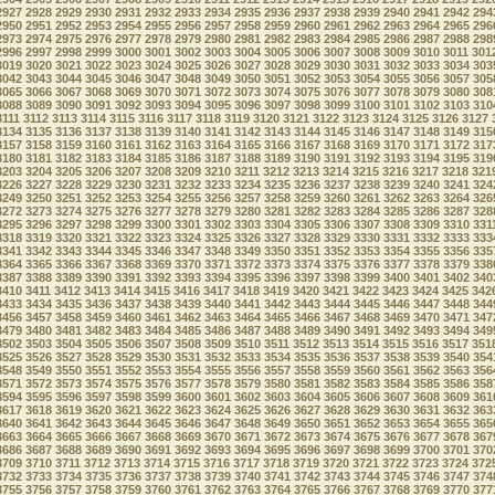
2927
2928
2929
2930
2931
2932
2933
2934
2935
2936
2937
2938
2939
2940
2941
2942
294
2950
2951
2952
2953
2954
2955
2956
2957
2958
2959
2960
2961
2962
2963
2964
2965
296
2973
2974
2975
2976
2977
2978
2979
2980
2981
2982
2983
2984
2985
2986
2987
2988
298
2996
2997
2998
2999
3000
3001
3002
3003
3004
3005
3006
3007
3008
3009
3010
3011
301
3019
3020
3021
3022
3023
3024
3025
3026
3027
3028
3029
3030
3031
3032
3033
3034
303
3042
3043
3044
3045
3046
3047
3048
3049
3050
3051
3052
3053
3054
3055
3056
3057
305
3065
3066
3067
3068
3069
3070
3071
3072
3073
3074
3075
3076
3077
3078
3079
3080
308
3088
3089
3090
3091
3092
3093
3094
3095
3096
3097
3098
3099
3100
3101
3102
3103
310
3111
3112
3113
3114
3115
3116
3117
3118
3119
3120
3121
3122
3123
3124
3125
3126
3127
3134
3135
3136
3137
3138
3139
3140
3141
3142
3143
3144
3145
3146
3147
3148
3149
315
3157
3158
3159
3160
3161
3162
3163
3164
3165
3166
3167
3168
3169
3170
3171
3172
317
3180
3181
3182
3183
3184
3185
3186
3187
3188
3189
3190
3191
3192
3193
3194
3195
319
3203
3204
3205
3206
3207
3208
3209
3210
3211
3212
3213
3214
3215
3216
3217
3218
321
3226
3227
3228
3229
3230
3231
3232
3233
3234
3235
3236
3237
3238
3239
3240
3241
324
3249
3250
3251
3252
3253
3254
3255
3256
3257
3258
3259
3260
3261
3262
3263
3264
326
3272
3273
3274
3275
3276
3277
3278
3279
3280
3281
3282
3283
3284
3285
3286
3287
328
3295
3296
3297
3298
3299
3300
3301
3302
3303
3304
3305
3306
3307
3308
3309
3310
331
3318
3319
3320
3321
3322
3323
3324
3325
3326
3327
3328
3329
3330
3331
3332
3333
333
3341
3342
3343
3344
3345
3346
3347
3348
3349
3350
3351
3352
3353
3354
3355
3356
335
3364
3365
3366
3367
3368
3369
3370
3371
3372
3373
3374
3375
3376
3377
3378
3379
338
3387
3388
3389
3390
3391
3392
3393
3394
3395
3396
3397
3398
3399
3400
3401
3402
340
3410
3411
3412
3413
3414
3415
3416
3417
3418
3419
3420
3421
3422
3423
3424
3425
342
3433
3434
3435
3436
3437
3438
3439
3440
3441
3442
3443
3444
3445
3446
3447
3448
344
3456
3457
3458
3459
3460
3461
3462
3463
3464
3465
3466
3467
3468
3469
3470
3471
347
3479
3480
3481
3482
3483
3484
3485
3486
3487
3488
3489
3490
3491
3492
3493
3494
349
3502
3503
3504
3505
3506
3507
3508
3509
3510
3511
3512
3513
3514
3515
3516
3517
351
3525
3526
3527
3528
3529
3530
3531
3532
3533
3534
3535
3536
3537
3538
3539
3540
354
3548
3549
3550
3551
3552
3553
3554
3555
3556
3557
3558
3559
3560
3561
3562
3563
356
3571
3572
3573
3574
3575
3576
3577
3578
3579
3580
3581
3582
3583
3584
3585
3586
358
3594
3595
3596
3597
3598
3599
3600
3601
3602
3603
3604
3605
3606
3607
3608
3609
361
3617
3618
3619
3620
3621
3622
3623
3624
3625
3626
3627
3628
3629
3630
3631
3632
363
3640
3641
3642
3643
3644
3645
3646
3647
3648
3649
3650
3651
3652
3653
3654
3655
365
3663
3664
3665
3666
3667
3668
3669
3670
3671
3672
3673
3674
3675
3676
3677
3678
367
3686
3687
3688
3689
3690
3691
3692
3693
3694
3695
3696
3697
3698
3699
3700
3701
370
3709
3710
3711
3712
3713
3714
3715
3716
3717
3718
3719
3720
3721
3722
3723
3724
372
3732
3733
3734
3735
3736
3737
3738
3739
3740
3741
3742
3743
3744
3745
3746
3747
374
3755
3756
3757
3758
3759
3760
3761
3762
3763
3764
3765
3766
3767
3768
3769
3770
377