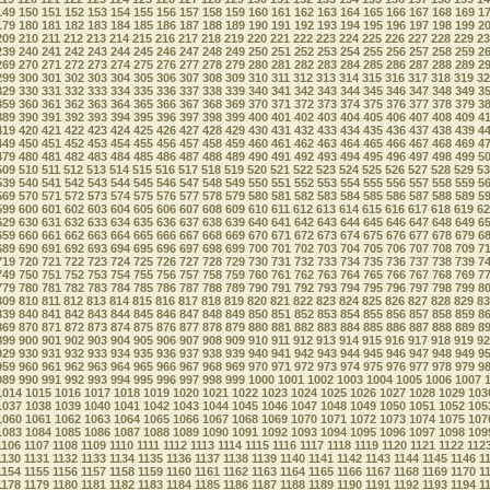
149
150
151
152
153
154
155
156
157
158
159
160
161
162
163
164
165
166
167
168
169
1
179
180
181
182
183
184
185
186
187
188
189
190
191
192
193
194
195
196
197
198
199
2
209
210
211
212
213
214
215
216
217
218
219
220
221
222
223
224
225
226
227
228
229
23
239
240
241
242
243
244
245
246
247
248
249
250
251
252
253
254
255
256
257
258
259
2
269
270
271
272
273
274
275
276
277
278
279
280
281
282
283
284
285
286
287
288
289
2
299
300
301
302
303
304
305
306
307
308
309
310
311
312
313
314
315
316
317
318
319
32
329
330
331
332
333
334
335
336
337
338
339
340
341
342
343
344
345
346
347
348
349
3
359
360
361
362
363
364
365
366
367
368
369
370
371
372
373
374
375
376
377
378
379
3
389
390
391
392
393
394
395
396
397
398
399
400
401
402
403
404
405
406
407
408
409
4
419
420
421
422
423
424
425
426
427
428
429
430
431
432
433
434
435
436
437
438
439
4
449
450
451
452
453
454
455
456
457
458
459
460
461
462
463
464
465
466
467
468
469
4
479
480
481
482
483
484
485
486
487
488
489
490
491
492
493
494
495
496
497
498
499
5
509
510
511
512
513
514
515
516
517
518
519
520
521
522
523
524
525
526
527
528
529
53
539
540
541
542
543
544
545
546
547
548
549
550
551
552
553
554
555
556
557
558
559
5
569
570
571
572
573
574
575
576
577
578
579
580
581
582
583
584
585
586
587
588
589
5
599
600
601
602
603
604
605
606
607
608
609
610
611
612
613
614
615
616
617
618
619
62
629
630
631
632
633
634
635
636
637
638
639
640
641
642
643
644
645
646
647
648
649
6
659
660
661
662
663
664
665
666
667
668
669
670
671
672
673
674
675
676
677
678
679
6
689
690
691
692
693
694
695
696
697
698
699
700
701
702
703
704
705
706
707
708
709
7
719
720
721
722
723
724
725
726
727
728
729
730
731
732
733
734
735
736
737
738
739
7
749
750
751
752
753
754
755
756
757
758
759
760
761
762
763
764
765
766
767
768
769
7
779
780
781
782
783
784
785
786
787
788
789
790
791
792
793
794
795
796
797
798
799
8
809
810
811
812
813
814
815
816
817
818
819
820
821
822
823
824
825
826
827
828
829
83
839
840
841
842
843
844
845
846
847
848
849
850
851
852
853
854
855
856
857
858
859
8
869
870
871
872
873
874
875
876
877
878
879
880
881
882
883
884
885
886
887
888
889
8
899
900
901
902
903
904
905
906
907
908
909
910
911
912
913
914
915
916
917
918
919
92
929
930
931
932
933
934
935
936
937
938
939
940
941
942
943
944
945
946
947
948
949
9
959
960
961
962
963
964
965
966
967
968
969
970
971
972
973
974
975
976
977
978
979
9
989
990
991
992
993
994
995
996
997
998
999
1000
1001
1002
1003
1004
1005
1006
1007
1014
1015
1016
1017
1018
1019
1020
1021
1022
1023
1024
1025
1026
1027
1028
1029
103
1037
1038
1039
1040
1041
1042
1043
1044
1045
1046
1047
1048
1049
1050
1051
1052
105
1060
1061
1062
1063
1064
1065
1066
1067
1068
1069
1070
1071
1072
1073
1074
1075
107
1083
1084
1085
1086
1087
1088
1089
1090
1091
1092
1093
1094
1095
1096
1097
1098
109
1106
1107
1108
1109
1110
1111
1112
1113
1114
1115
1116
1117
1118
1119
1120
1121
1122
112
1130
1131
1132
1133
1134
1135
1136
1137
1138
1139
1140
1141
1142
1143
1144
1145
1146
1
1154
1155
1156
1157
1158
1159
1160
1161
1162
1163
1164
1165
1166
1167
1168
1169
1170
1
1178
1179
1180
1181
1182
1183
1184
1185
1186
1187
1188
1189
1190
1191
1192
1193
1194
1