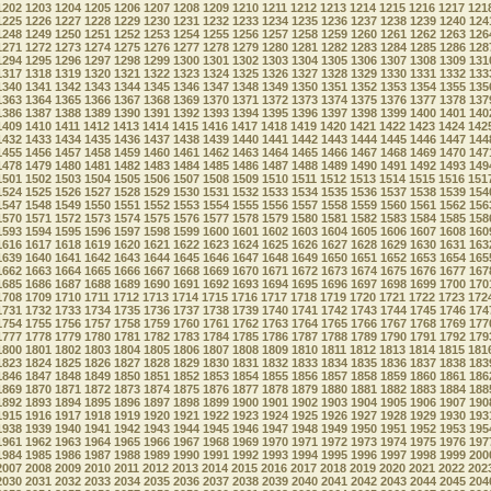
1202
1203
1204
1205
1206
1207
1208
1209
1210
1211
1212
1213
1214
1215
1216
1217
121
1225
1226
1227
1228
1229
1230
1231
1232
1233
1234
1235
1236
1237
1238
1239
1240
124
1248
1249
1250
1251
1252
1253
1254
1255
1256
1257
1258
1259
1260
1261
1262
1263
126
1271
1272
1273
1274
1275
1276
1277
1278
1279
1280
1281
1282
1283
1284
1285
1286
128
1294
1295
1296
1297
1298
1299
1300
1301
1302
1303
1304
1305
1306
1307
1308
1309
131
1317
1318
1319
1320
1321
1322
1323
1324
1325
1326
1327
1328
1329
1330
1331
1332
133
1340
1341
1342
1343
1344
1345
1346
1347
1348
1349
1350
1351
1352
1353
1354
1355
135
1363
1364
1365
1366
1367
1368
1369
1370
1371
1372
1373
1374
1375
1376
1377
1378
137
1386
1387
1388
1389
1390
1391
1392
1393
1394
1395
1396
1397
1398
1399
1400
1401
140
1409
1410
1411
1412
1413
1414
1415
1416
1417
1418
1419
1420
1421
1422
1423
1424
142
1432
1433
1434
1435
1436
1437
1438
1439
1440
1441
1442
1443
1444
1445
1446
1447
144
1455
1456
1457
1458
1459
1460
1461
1462
1463
1464
1465
1466
1467
1468
1469
1470
147
1478
1479
1480
1481
1482
1483
1484
1485
1486
1487
1488
1489
1490
1491
1492
1493
149
1501
1502
1503
1504
1505
1506
1507
1508
1509
1510
1511
1512
1513
1514
1515
1516
151
1524
1525
1526
1527
1528
1529
1530
1531
1532
1533
1534
1535
1536
1537
1538
1539
154
1547
1548
1549
1550
1551
1552
1553
1554
1555
1556
1557
1558
1559
1560
1561
1562
156
1570
1571
1572
1573
1574
1575
1576
1577
1578
1579
1580
1581
1582
1583
1584
1585
158
1593
1594
1595
1596
1597
1598
1599
1600
1601
1602
1603
1604
1605
1606
1607
1608
160
1616
1617
1618
1619
1620
1621
1622
1623
1624
1625
1626
1627
1628
1629
1630
1631
163
1639
1640
1641
1642
1643
1644
1645
1646
1647
1648
1649
1650
1651
1652
1653
1654
165
1662
1663
1664
1665
1666
1667
1668
1669
1670
1671
1672
1673
1674
1675
1676
1677
167
1685
1686
1687
1688
1689
1690
1691
1692
1693
1694
1695
1696
1697
1698
1699
1700
170
1708
1709
1710
1711
1712
1713
1714
1715
1716
1717
1718
1719
1720
1721
1722
1723
172
1731
1732
1733
1734
1735
1736
1737
1738
1739
1740
1741
1742
1743
1744
1745
1746
174
1754
1755
1756
1757
1758
1759
1760
1761
1762
1763
1764
1765
1766
1767
1768
1769
177
1777
1778
1779
1780
1781
1782
1783
1784
1785
1786
1787
1788
1789
1790
1791
1792
179
1800
1801
1802
1803
1804
1805
1806
1807
1808
1809
1810
1811
1812
1813
1814
1815
181
1823
1824
1825
1826
1827
1828
1829
1830
1831
1832
1833
1834
1835
1836
1837
1838
183
1846
1847
1848
1849
1850
1851
1852
1853
1854
1855
1856
1857
1858
1859
1860
1861
186
1869
1870
1871
1872
1873
1874
1875
1876
1877
1878
1879
1880
1881
1882
1883
1884
188
1892
1893
1894
1895
1896
1897
1898
1899
1900
1901
1902
1903
1904
1905
1906
1907
190
1915
1916
1917
1918
1919
1920
1921
1922
1923
1924
1925
1926
1927
1928
1929
1930
193
1938
1939
1940
1941
1942
1943
1944
1945
1946
1947
1948
1949
1950
1951
1952
1953
195
1961
1962
1963
1964
1965
1966
1967
1968
1969
1970
1971
1972
1973
1974
1975
1976
197
1984
1985
1986
1987
1988
1989
1990
1991
1992
1993
1994
1995
1996
1997
1998
1999
200
2007
2008
2009
2010
2011
2012
2013
2014
2015
2016
2017
2018
2019
2020
2021
2022
202
2030
2031
2032
2033
2034
2035
2036
2037
2038
2039
2040
2041
2042
2043
2044
2045
204