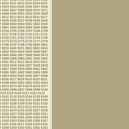
9
5520
5521
5522
5523
5524
5525
2
5543
5544
5545
5546
5547
5548
5
5566
5567
5568
5569
5570
5571
8
5589
5590
5591
5592
5593
5594
1
5612
5613
5614
5615
5616
5617
4
5635
5636
5637
5638
5639
5640
7
5658
5659
5660
5661
5662
5663
0
5681
5682
5683
5684
5685
5686
3
5704
5705
5706
5707
5708
5709
6
5727
5728
5729
5730
5731
5732
9
5750
5751
5752
5753
5754
5755
2
5773
5774
5775
5776
5777
5778
5
5796
5797
5798
5799
5800
5801
8
5819
5820
5821
5822
5823
5824
1
5842
5843
5844
5845
5846
5847
4
5865
5866
5867
5868
5869
5870
7
5888
5889
5890
5891
5892
5893
0
5911
5912
5913
5914
5915
5916
3
5934
5935
5936
5937
5938
5939
6
5957
5958
5959
5960
5961
5962
9
5980
5981
5982
5983
5984
5985
2
6003
6004
6005
6006
6007
6008
5
6026
6027
6028
6029
6030
6031
8
6049
6050
6051
6052
6053
6054
1
6072
6073
6074
6075
6076
6077
4
6095
6096
6097
6098
6099
6100
6118
6119
6120
6121
6122
6123
0
6141
6142
6143
6144
6145
6146
3
6164
6165
6166
6167
6168
6169
6
6187
6188
6189
6190
6191
6192
9
6210
6211
6212
6213
6214
6215
2
6233
6234
6235
6236
6237
6238
5
6256
6257
6258
6259
6260
6261
8
6279
6280
6281
6282
6283
6284
1
6302
6303
6304
6305
6306
6307
4
6325
6326
6327
6328
6329
6330
7
6348
6349
6350
6351
6352
6353