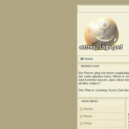
Home
NEWSFLASH
Ein Pfarrer ging mit einem ungläubi
der Liebe glauben kann. Wenn er so 
weit kommen lassen, dass diese be
all dies zulässt."
Der Pfarrer schwieg. Kurze Zeit dara
MAIN MENU
Home
News
FAQs