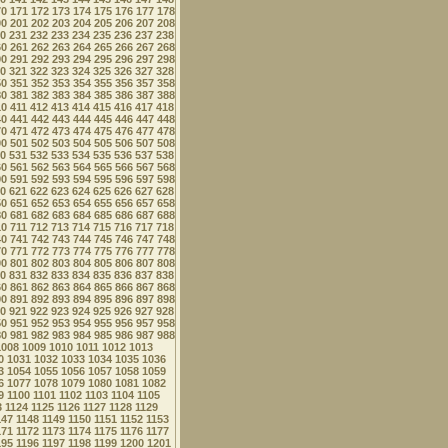
70
171
172
173
174
175
176
177
178
00
201
202
203
204
205
206
207
208
0
231
232
233
234
235
236
237
238
60
261
262
263
264
265
266
267
268
90
291
292
293
294
295
296
297
298
0
321
322
323
324
325
326
327
328
50
351
352
353
354
355
356
357
358
80
381
382
383
384
385
386
387
388
10
411
412
413
414
415
416
417
418
40
441
442
443
444
445
446
447
448
70
471
472
473
474
475
476
477
478
00
501
502
503
504
505
506
507
508
0
531
532
533
534
535
536
537
538
60
561
562
563
564
565
566
567
568
90
591
592
593
594
595
596
597
598
0
621
622
623
624
625
626
627
628
50
651
652
653
654
655
656
657
658
80
681
682
683
684
685
686
687
688
10
711
712
713
714
715
716
717
718
40
741
742
743
744
745
746
747
748
70
771
772
773
774
775
776
777
778
00
801
802
803
804
805
806
807
808
0
831
832
833
834
835
836
837
838
60
861
862
863
864
865
866
867
868
90
891
892
893
894
895
896
897
898
0
921
922
923
924
925
926
927
928
50
951
952
953
954
955
956
957
958
80
981
982
983
984
985
986
987
988
1008
1009
1010
1011
1012
1013
0
1031
1032
1033
1034
1035
1036
3
1054
1055
1056
1057
1058
1059
6
1077
1078
1079
1080
1081
1082
9
1100
1101
1102
1103
1104
1105
3
1124
1125
1126
1127
1128
1129
147
1148
1149
1150
1151
1152
1153
171
1172
1173
1174
1175
1176
1177
195
1196
1197
1198
1199
1200
1201