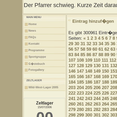
Der Pfarrer schwieg. Kurze Zeit darau
MAIN MENU
Eintrag hinzuf�gen
Home
News
Es gibt 300961 Eintr�g
FAQs
Seiten:
«
1
2
3
4
5
6
7
8
29
30
31
32
33
34
35
36
Kontakt
56
57
58
59
60
61
62
63
Programme
83
84
85
86
87
88
89
90
Sportgruppe
107
108
109
110
111
112
G�stebuch
127
128
129
130
131
13
Fotogallery
146
147
148
149
150
15
165
166
167
168
169
17
ZELTLAGER
184
185
186
187
188
18
203
204
205
206
207
20
Wild-West-Lager 2005
222
223
224
225
226
22
241
242
243
244
245
24
Zeltlager
260
261
262
263
264
26
15/07/2006
279
280
281
282
283
28
298
299
300
301
302
30