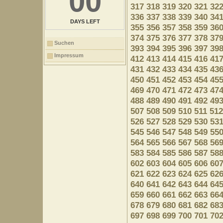
00
317
318
319
320
321
32
336
337
338
339
340
34
DAYS LEFT
355
356
357
358
359
36
374
375
376
377
378
37
Suchen
393
394
395
396
397
39
Impressum
412
413
414
415
416
41
431
432
433
434
435
43
450
451
452
453
454
45
469
470
471
472
473
47
488
489
490
491
492
49
507
508
509
510
511
512
526
527
528
529
530
53
545
546
547
548
549
55
564
565
566
567
568
56
583
584
585
586
587
58
602
603
604
605
606
60
621
622
623
624
625
62
640
641
642
643
644
64
659
660
661
662
663
66
678
679
680
681
682
68
697
698
699
700
701
70