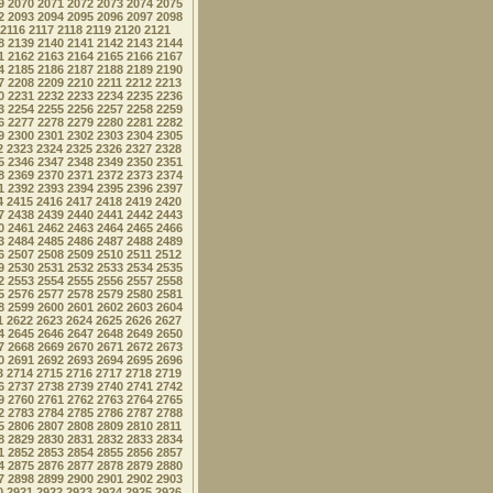
9
2070
2071
2072
2073
2074
2075
2
2093
2094
2095
2096
2097
2098
2116
2117
2118
2119
2120
2121
8
2139
2140
2141
2142
2143
2144
1
2162
2163
2164
2165
2166
2167
4
2185
2186
2187
2188
2189
2190
7
2208
2209
2210
2211
2212
2213
0
2231
2232
2233
2234
2235
2236
3
2254
2255
2256
2257
2258
2259
6
2277
2278
2279
2280
2281
2282
9
2300
2301
2302
2303
2304
2305
2
2323
2324
2325
2326
2327
2328
5
2346
2347
2348
2349
2350
2351
8
2369
2370
2371
2372
2373
2374
1
2392
2393
2394
2395
2396
2397
4
2415
2416
2417
2418
2419
2420
7
2438
2439
2440
2441
2442
2443
0
2461
2462
2463
2464
2465
2466
3
2484
2485
2486
2487
2488
2489
6
2507
2508
2509
2510
2511
2512
9
2530
2531
2532
2533
2534
2535
2
2553
2554
2555
2556
2557
2558
5
2576
2577
2578
2579
2580
2581
8
2599
2600
2601
2602
2603
2604
1
2622
2623
2624
2625
2626
2627
4
2645
2646
2647
2648
2649
2650
7
2668
2669
2670
2671
2672
2673
0
2691
2692
2693
2694
2695
2696
3
2714
2715
2716
2717
2718
2719
6
2737
2738
2739
2740
2741
2742
9
2760
2761
2762
2763
2764
2765
2
2783
2784
2785
2786
2787
2788
5
2806
2807
2808
2809
2810
2811
8
2829
2830
2831
2832
2833
2834
1
2852
2853
2854
2855
2856
2857
4
2875
2876
2877
2878
2879
2880
7
2898
2899
2900
2901
2902
2903
0
2921
2922
2923
2924
2925
2926