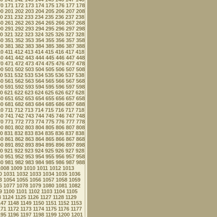
70
171
172
173
174
175
176
177
178
00
201
202
203
204
205
206
207
208
0
231
232
233
234
235
236
237
238
60
261
262
263
264
265
266
267
268
90
291
292
293
294
295
296
297
298
0
321
322
323
324
325
326
327
328
50
351
352
353
354
355
356
357
358
80
381
382
383
384
385
386
387
388
10
411
412
413
414
415
416
417
418
40
441
442
443
444
445
446
447
448
70
471
472
473
474
475
476
477
478
00
501
502
503
504
505
506
507
508
0
531
532
533
534
535
536
537
538
60
561
562
563
564
565
566
567
568
90
591
592
593
594
595
596
597
598
0
621
622
623
624
625
626
627
628
50
651
652
653
654
655
656
657
658
80
681
682
683
684
685
686
687
688
10
711
712
713
714
715
716
717
718
40
741
742
743
744
745
746
747
748
70
771
772
773
774
775
776
777
778
00
801
802
803
804
805
806
807
808
0
831
832
833
834
835
836
837
838
60
861
862
863
864
865
866
867
868
90
891
892
893
894
895
896
897
898
0
921
922
923
924
925
926
927
928
50
951
952
953
954
955
956
957
958
80
981
982
983
984
985
986
987
988
1008
1009
1010
1011
1012
1013
0
1031
1032
1033
1034
1035
1036
3
1054
1055
1056
1057
1058
1059
6
1077
1078
1079
1080
1081
1082
9
1100
1101
1102
1103
1104
1105
3
1124
1125
1126
1127
1128
1129
147
1148
1149
1150
1151
1152
1153
171
1172
1173
1174
1175
1176
1177
195
1196
1197
1198
1199
1200
1201