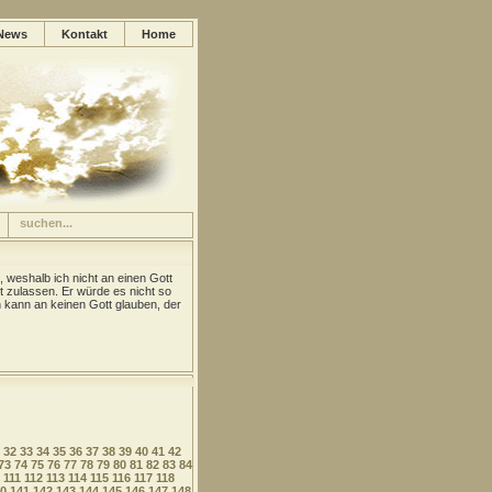
News
Kontakt
Home
, weshalb ich nicht an einen Gott
t zulassen. Er würde es nicht so
kann an keinen Gott glauben, der
32
33
34
35
36
37
38
39
40
41
42
73
74
75
76
77
78
79
80
81
82
83
84
111
112
113
114
115
116
117
118
0
141
142
143
144
145
146
147
148