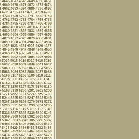
5
4646
4647
4648
4649
4650
4651
8
4669
4670
4671
4672
4673
4674
1
4692
4693
4694
4695
4696
4697
4
4715
4716
4717
4718
4719
4720
7
4738
4739
4740
4741
4742
4743
0
4761
4762
4763
4764
4765
4766
3
4784
4785
4786
4787
4788
4789
6
4807
4808
4809
4810
4811
4812
9
4830
4831
4832
4833
4834
4835
2
4853
4854
4855
4856
4857
4858
5
4876
4877
4878
4879
4880
4881
8
4899
4900
4901
4902
4903
4904
1
4922
4923
4924
4925
4926
4927
4
4945
4946
4947
4948
4949
4950
7
4968
4969
4970
4971
4972
4973
0
4991
4992
4993
4994
4995
4996
3
5014
5015
5016
5017
5018
5019
6
5037
5038
5039
5040
5041
5042
9
5060
5061
5062
5063
5064
5065
2
5083
5084
5085
5086
5087
5088
5
5106
5107
5108
5109
5110
5111
5129
5130
5131
5132
5133
5134
1
5152
5153
5154
5155
5156
5157
4
5175
5176
5177
5178
5179
5180
7
5198
5199
5200
5201
5202
5203
0
5221
5222
5223
5224
5225
5226
3
5244
5245
5246
5247
5248
5249
6
5267
5268
5269
5270
5271
5272
9
5290
5291
5292
5293
5294
5295
2
5313
5314
5315
5316
5317
5318
5
5336
5337
5338
5339
5340
5341
8
5359
5360
5361
5362
5363
5364
1
5382
5383
5384
5385
5386
5387
4
5405
5406
5407
5408
5409
5410
7
5428
5429
5430
5431
5432
5433
0
5451
5452
5453
5454
5455
5456
3
5474
5475
5476
5477
5478
5479
6
5497
5498
5499
5500
5501
5502