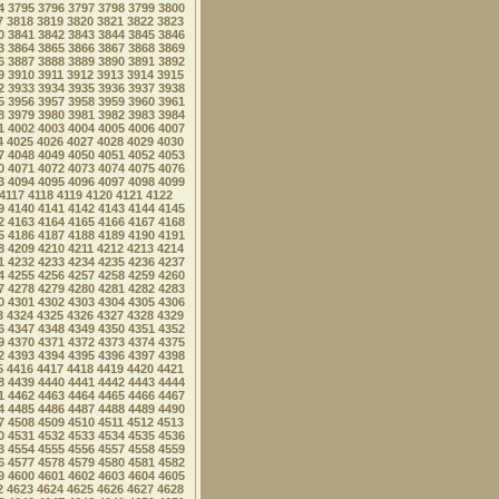
4
3795
3796
3797
3798
3799
3800
7
3818
3819
3820
3821
3822
3823
0
3841
3842
3843
3844
3845
3846
3
3864
3865
3866
3867
3868
3869
6
3887
3888
3889
3890
3891
3892
9
3910
3911
3912
3913
3914
3915
2
3933
3934
3935
3936
3937
3938
5
3956
3957
3958
3959
3960
3961
8
3979
3980
3981
3982
3983
3984
1
4002
4003
4004
4005
4006
4007
4
4025
4026
4027
4028
4029
4030
7
4048
4049
4050
4051
4052
4053
0
4071
4072
4073
4074
4075
4076
3
4094
4095
4096
4097
4098
4099
4117
4118
4119
4120
4121
4122
9
4140
4141
4142
4143
4144
4145
2
4163
4164
4165
4166
4167
4168
5
4186
4187
4188
4189
4190
4191
8
4209
4210
4211
4212
4213
4214
1
4232
4233
4234
4235
4236
4237
4
4255
4256
4257
4258
4259
4260
7
4278
4279
4280
4281
4282
4283
0
4301
4302
4303
4304
4305
4306
3
4324
4325
4326
4327
4328
4329
6
4347
4348
4349
4350
4351
4352
9
4370
4371
4372
4373
4374
4375
2
4393
4394
4395
4396
4397
4398
5
4416
4417
4418
4419
4420
4421
8
4439
4440
4441
4442
4443
4444
1
4462
4463
4464
4465
4466
4467
4
4485
4486
4487
4488
4489
4490
7
4508
4509
4510
4511
4512
4513
0
4531
4532
4533
4534
4535
4536
3
4554
4555
4556
4557
4558
4559
6
4577
4578
4579
4580
4581
4582
9
4600
4601
4602
4603
4604
4605
2
4623
4624
4625
4626
4627
4628