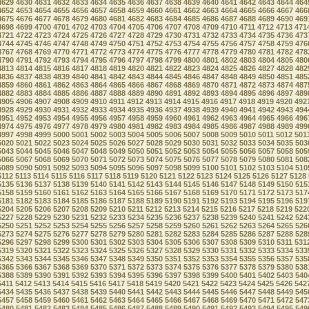
4629
4630
4631
4632
4633
4634
4635
4636
4637
4638
4639
4640
4641
4642
4643
4644
464
4652
4653
4654
4655
4656
4657
4658
4659
4660
4661
4662
4663
4664
4665
4666
4667
466
4675
4676
4677
4678
4679
4680
4681
4682
4683
4684
4685
4686
4687
4688
4689
4690
469
4698
4699
4700
4701
4702
4703
4704
4705
4706
4707
4708
4709
4710
4711
4712
4713
471
4721
4722
4723
4724
4725
4726
4727
4728
4729
4730
4731
4732
4733
4734
4735
4736
473
4744
4745
4746
4747
4748
4749
4750
4751
4752
4753
4754
4755
4756
4757
4758
4759
476
4767
4768
4769
4770
4771
4772
4773
4774
4775
4776
4777
4778
4779
4780
4781
4782
478
4790
4791
4792
4793
4794
4795
4796
4797
4798
4799
4800
4801
4802
4803
4804
4805
480
4813
4814
4815
4816
4817
4818
4819
4820
4821
4822
4823
4824
4825
4826
4827
4828
482
4836
4837
4838
4839
4840
4841
4842
4843
4844
4845
4846
4847
4848
4849
4850
4851
485
4859
4860
4861
4862
4863
4864
4865
4866
4867
4868
4869
4870
4871
4872
4873
4874
487
4882
4883
4884
4885
4886
4887
4888
4889
4890
4891
4892
4893
4894
4895
4896
4897
489
4905
4906
4907
4908
4909
4910
4911
4912
4913
4914
4915
4916
4917
4918
4919
4920
492
4928
4929
4930
4931
4932
4933
4934
4935
4936
4937
4938
4939
4940
4941
4942
4943
494
4951
4952
4953
4954
4955
4956
4957
4958
4959
4960
4961
4962
4963
4964
4965
4966
496
4974
4975
4976
4977
4978
4979
4980
4981
4982
4983
4984
4985
4986
4987
4988
4989
499
4997
4998
4999
5000
5001
5002
5003
5004
5005
5006
5007
5008
5009
5010
5011
5012
501
5020
5021
5022
5023
5024
5025
5026
5027
5028
5029
5030
5031
5032
5033
5034
5035
503
5043
5044
5045
5046
5047
5048
5049
5050
5051
5052
5053
5054
5055
5056
5057
5058
505
5066
5067
5068
5069
5070
5071
5072
5073
5074
5075
5076
5077
5078
5079
5080
5081
508
5089
5090
5091
5092
5093
5094
5095
5096
5097
5098
5099
5100
5101
5102
5103
5104
510
5112
5113
5114
5115
5116
5117
5118
5119
5120
5121
5122
5123
5124
5125
5126
5127
5128
5135
5136
5137
5138
5139
5140
5141
5142
5143
5144
5145
5146
5147
5148
5149
5150
515
5158
5159
5160
5161
5162
5163
5164
5165
5166
5167
5168
5169
5170
5171
5172
5173
517
5181
5182
5183
5184
5185
5186
5187
5188
5189
5190
5191
5192
5193
5194
5195
5196
519
5204
5205
5206
5207
5208
5209
5210
5211
5212
5213
5214
5215
5216
5217
5218
5219
522
5227
5228
5229
5230
5231
5232
5233
5234
5235
5236
5237
5238
5239
5240
5241
5242
524
5250
5251
5252
5253
5254
5255
5256
5257
5258
5259
5260
5261
5262
5263
5264
5265
526
5273
5274
5275
5276
5277
5278
5279
5280
5281
5282
5283
5284
5285
5286
5287
5288
528
5296
5297
5298
5299
5300
5301
5302
5303
5304
5305
5306
5307
5308
5309
5310
5311
531
5319
5320
5321
5322
5323
5324
5325
5326
5327
5328
5329
5330
5331
5332
5333
5334
533
5342
5343
5344
5345
5346
5347
5348
5349
5350
5351
5352
5353
5354
5355
5356
5357
535
5365
5366
5367
5368
5369
5370
5371
5372
5373
5374
5375
5376
5377
5378
5379
5380
538
5388
5389
5390
5391
5392
5393
5394
5395
5396
5397
5398
5399
5400
5401
5402
5403
540
5411
5412
5413
5414
5415
5416
5417
5418
5419
5420
5421
5422
5423
5424
5425
5426
542
5434
5435
5436
5437
5438
5439
5440
5441
5442
5443
5444
5445
5446
5447
5448
5449
545
5457
5458
5459
5460
5461
5462
5463
5464
5465
5466
5467
5468
5469
5470
5471
5472
547
5480
5481
5482
5483
5484
5485
5486
5487
5488
5489
5490
5491
5492
5493
5494
5495
549