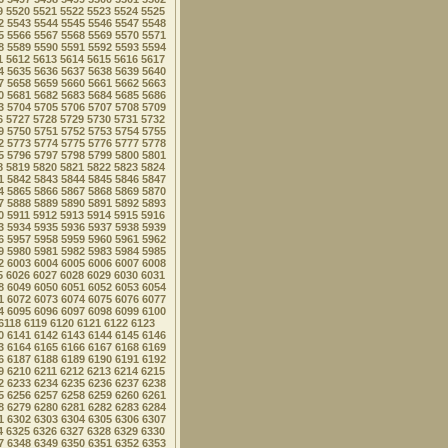
9
5520
5521
5522
5523
5524
5525
2
5543
5544
5545
5546
5547
5548
5
5566
5567
5568
5569
5570
5571
8
5589
5590
5591
5592
5593
5594
1
5612
5613
5614
5615
5616
5617
4
5635
5636
5637
5638
5639
5640
7
5658
5659
5660
5661
5662
5663
0
5681
5682
5683
5684
5685
5686
3
5704
5705
5706
5707
5708
5709
6
5727
5728
5729
5730
5731
5732
9
5750
5751
5752
5753
5754
5755
2
5773
5774
5775
5776
5777
5778
5
5796
5797
5798
5799
5800
5801
8
5819
5820
5821
5822
5823
5824
1
5842
5843
5844
5845
5846
5847
4
5865
5866
5867
5868
5869
5870
7
5888
5889
5890
5891
5892
5893
0
5911
5912
5913
5914
5915
5916
3
5934
5935
5936
5937
5938
5939
6
5957
5958
5959
5960
5961
5962
9
5980
5981
5982
5983
5984
5985
2
6003
6004
6005
6006
6007
6008
5
6026
6027
6028
6029
6030
6031
8
6049
6050
6051
6052
6053
6054
1
6072
6073
6074
6075
6076
6077
4
6095
6096
6097
6098
6099
6100
6118
6119
6120
6121
6122
6123
0
6141
6142
6143
6144
6145
6146
3
6164
6165
6166
6167
6168
6169
6
6187
6188
6189
6190
6191
6192
9
6210
6211
6212
6213
6214
6215
2
6233
6234
6235
6236
6237
6238
5
6256
6257
6258
6259
6260
6261
8
6279
6280
6281
6282
6283
6284
1
6302
6303
6304
6305
6306
6307
4
6325
6326
6327
6328
6329
6330
7
6348
6349
6350
6351
6352
6353