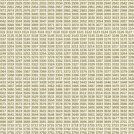
2927
2928
2929
2930
2931
2932
2933
2934
2935
2936
2937
2938
2939
2940
2941
2942
294
2950
2951
2952
2953
2954
2955
2956
2957
2958
2959
2960
2961
2962
2963
2964
2965
296
2973
2974
2975
2976
2977
2978
2979
2980
2981
2982
2983
2984
2985
2986
2987
2988
298
2996
2997
2998
2999
3000
3001
3002
3003
3004
3005
3006
3007
3008
3009
3010
3011
301
3019
3020
3021
3022
3023
3024
3025
3026
3027
3028
3029
3030
3031
3032
3033
3034
303
3042
3043
3044
3045
3046
3047
3048
3049
3050
3051
3052
3053
3054
3055
3056
3057
305
3065
3066
3067
3068
3069
3070
3071
3072
3073
3074
3075
3076
3077
3078
3079
3080
308
3088
3089
3090
3091
3092
3093
3094
3095
3096
3097
3098
3099
3100
3101
3102
3103
310
3111
3112
3113
3114
3115
3116
3117
3118
3119
3120
3121
3122
3123
3124
3125
3126
3127
3134
3135
3136
3137
3138
3139
3140
3141
3142
3143
3144
3145
3146
3147
3148
3149
315
3157
3158
3159
3160
3161
3162
3163
3164
3165
3166
3167
3168
3169
3170
3171
3172
317
3180
3181
3182
3183
3184
3185
3186
3187
3188
3189
3190
3191
3192
3193
3194
3195
319
3203
3204
3205
3206
3207
3208
3209
3210
3211
3212
3213
3214
3215
3216
3217
3218
321
3226
3227
3228
3229
3230
3231
3232
3233
3234
3235
3236
3237
3238
3239
3240
3241
324
3249
3250
3251
3252
3253
3254
3255
3256
3257
3258
3259
3260
3261
3262
3263
3264
326
3272
3273
3274
3275
3276
3277
3278
3279
3280
3281
3282
3283
3284
3285
3286
3287
328
3295
3296
3297
3298
3299
3300
3301
3302
3303
3304
3305
3306
3307
3308
3309
3310
331
3318
3319
3320
3321
3322
3323
3324
3325
3326
3327
3328
3329
3330
3331
3332
3333
333
3341
3342
3343
3344
3345
3346
3347
3348
3349
3350
3351
3352
3353
3354
3355
3356
335
3364
3365
3366
3367
3368
3369
3370
3371
3372
3373
3374
3375
3376
3377
3378
3379
338
3387
3388
3389
3390
3391
3392
3393
3394
3395
3396
3397
3398
3399
3400
3401
3402
340
3410
3411
3412
3413
3414
3415
3416
3417
3418
3419
3420
3421
3422
3423
3424
3425
342
3433
3434
3435
3436
3437
3438
3439
3440
3441
3442
3443
3444
3445
3446
3447
3448
344
3456
3457
3458
3459
3460
3461
3462
3463
3464
3465
3466
3467
3468
3469
3470
3471
347
3479
3480
3481
3482
3483
3484
3485
3486
3487
3488
3489
3490
3491
3492
3493
3494
349
3502
3503
3504
3505
3506
3507
3508
3509
3510
3511
3512
3513
3514
3515
3516
3517
351
3525
3526
3527
3528
3529
3530
3531
3532
3533
3534
3535
3536
3537
3538
3539
3540
354
3548
3549
3550
3551
3552
3553
3554
3555
3556
3557
3558
3559
3560
3561
3562
3563
356
3571
3572
3573
3574
3575
3576
3577
3578
3579
3580
3581
3582
3583
3584
3585
3586
358
3594
3595
3596
3597
3598
3599
3600
3601
3602
3603
3604
3605
3606
3607
3608
3609
361
3617
3618
3619
3620
3621
3622
3623
3624
3625
3626
3627
3628
3629
3630
3631
3632
363
3640
3641
3642
3643
3644
3645
3646
3647
3648
3649
3650
3651
3652
3653
3654
3655
365
3663
3664
3665
3666
3667
3668
3669
3670
3671
3672
3673
3674
3675
3676
3677
3678
367
3686
3687
3688
3689
3690
3691
3692
3693
3694
3695
3696
3697
3698
3699
3700
3701
370
3709
3710
3711
3712
3713
3714
3715
3716
3717
3718
3719
3720
3721
3722
3723
3724
372
3732
3733
3734
3735
3736
3737
3738
3739
3740
3741
3742
3743
3744
3745
3746
3747
374
3755
3756
3757
3758
3759
3760
3761
3762
3763
3764
3765
3766
3767
3768
3769
3770
377