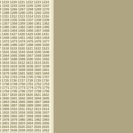
8
1219
1220
1221
1222
1223
1224
1
1242
1243
1244
1245
1246
1247
4
1265
1266
1267
1268
1269
1270
7
1288
1289
1290
1291
1292
1293
0
1311
1312
1313
1314
1315
1316
3
1334
1335
1336
1337
1338
1339
6
1357
1358
1359
1360
1361
1362
9
1380
1381
1382
1383
1384
1385
2
1403
1404
1405
1406
1407
1408
5
1426
1427
1428
1429
1430
1431
8
1449
1450
1451
1452
1453
1454
1
1472
1473
1474
1475
1476
1477
4
1495
1496
1497
1498
1499
1500
7
1518
1519
1520
1521
1522
1523
0
1541
1542
1543
1544
1545
1546
3
1564
1565
1566
1567
1568
1569
6
1587
1588
1589
1590
1591
1592
9
1610
1611
1612
1613
1614
1615
2
1633
1634
1635
1636
1637
1638
5
1656
1657
1658
1659
1660
1661
8
1679
1680
1681
1682
1683
1684
1
1702
1703
1704
1705
1706
1707
4
1725
1726
1727
1728
1729
1730
7
1748
1749
1750
1751
1752
1753
0
1771
1772
1773
1774
1775
1776
3
1794
1795
1796
1797
1798
1799
6
1817
1818
1819
1820
1821
1822
9
1840
1841
1842
1843
1844
1845
2
1863
1864
1865
1866
1867
1868
5
1886
1887
1888
1889
1890
1891
8
1909
1910
1911
1912
1913
1914
1
1932
1933
1934
1935
1936
1937
4
1955
1956
1957
1958
1959
1960
7
1978
1979
1980
1981
1982
1983
0
2001
2002
2003
2004
2005
2006
3
2024
2025
2026
2027
2028
2029
6
2047
2048
2049
2050
2051
2052