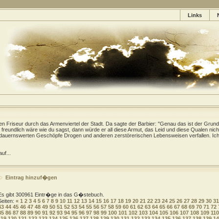
Links
gen Friseur durch das Armenviertel der Stadt. Da sagte der Barbier: "Genau das ist der Grund
freundlich wäre wie du sagst, dann würde er all diese Armut, das Leid und diese Qualen nich
dauernswerten Geschöpfe Drogen und anderen zerstörerischen Lebensweisen verfallen. Ich 
uf...
Eintrag hinzuf�gen
Es gibt 300961 Eintr�ge in das G�stebuch.
Seiten:
«
1
2
3
4
5
6
7
8
9
10
11
12
13
14
15
16
17
18
19
20
21
22
23
24
25
26
27
28
29
30
31
43
44
45
46
47
48
49
50
51
52
53
54
55
56
57
58
59
60
61
62
63
64
65
66
67
68
69
70
71
72
85
86
87
88
89
90
91
92
93
94
95
96
97
98
99
100
101
102
103
104
105
106
107
108
109
110
119
120
121
122
123
124
125
126
127
128
129
130
131
132
133
134
135
136
137
138
139
14