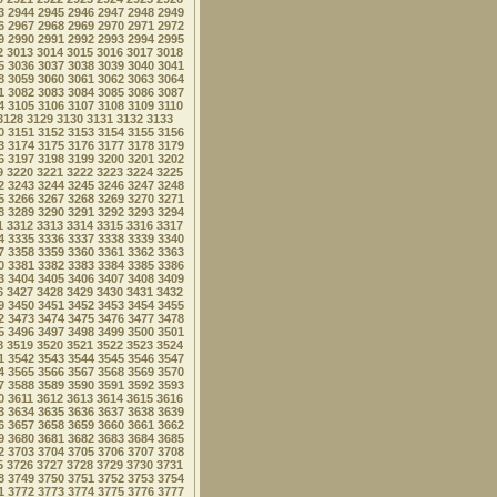
3
2944
2945
2946
2947
2948
2949
6
2967
2968
2969
2970
2971
2972
9
2990
2991
2992
2993
2994
2995
2
3013
3014
3015
3016
3017
3018
5
3036
3037
3038
3039
3040
3041
8
3059
3060
3061
3062
3063
3064
1
3082
3083
3084
3085
3086
3087
4
3105
3106
3107
3108
3109
3110
3128
3129
3130
3131
3132
3133
0
3151
3152
3153
3154
3155
3156
3
3174
3175
3176
3177
3178
3179
6
3197
3198
3199
3200
3201
3202
9
3220
3221
3222
3223
3224
3225
2
3243
3244
3245
3246
3247
3248
5
3266
3267
3268
3269
3270
3271
8
3289
3290
3291
3292
3293
3294
1
3312
3313
3314
3315
3316
3317
4
3335
3336
3337
3338
3339
3340
7
3358
3359
3360
3361
3362
3363
0
3381
3382
3383
3384
3385
3386
3
3404
3405
3406
3407
3408
3409
6
3427
3428
3429
3430
3431
3432
9
3450
3451
3452
3453
3454
3455
2
3473
3474
3475
3476
3477
3478
5
3496
3497
3498
3499
3500
3501
8
3519
3520
3521
3522
3523
3524
1
3542
3543
3544
3545
3546
3547
4
3565
3566
3567
3568
3569
3570
7
3588
3589
3590
3591
3592
3593
0
3611
3612
3613
3614
3615
3616
3
3634
3635
3636
3637
3638
3639
6
3657
3658
3659
3660
3661
3662
9
3680
3681
3682
3683
3684
3685
2
3703
3704
3705
3706
3707
3708
5
3726
3727
3728
3729
3730
3731
8
3749
3750
3751
3752
3753
3754
1
3772
3773
3774
3775
3776
3777