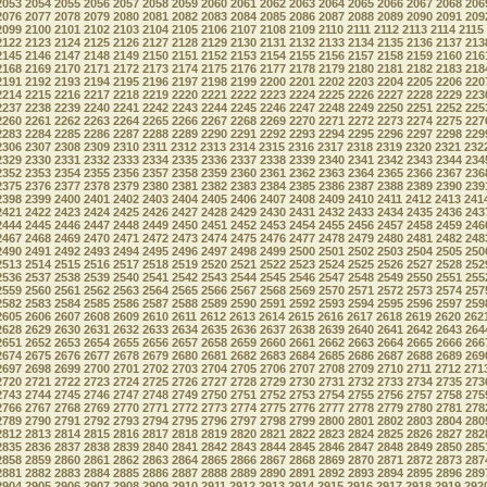
2053
2054
2055
2056
2057
2058
2059
2060
2061
2062
2063
2064
2065
2066
2067
2068
206
2076
2077
2078
2079
2080
2081
2082
2083
2084
2085
2086
2087
2088
2089
2090
2091
209
2099
2100
2101
2102
2103
2104
2105
2106
2107
2108
2109
2110
2111
2112
2113
2114
2115
2122
2123
2124
2125
2126
2127
2128
2129
2130
2131
2132
2133
2134
2135
2136
2137
213
2145
2146
2147
2148
2149
2150
2151
2152
2153
2154
2155
2156
2157
2158
2159
2160
216
2168
2169
2170
2171
2172
2173
2174
2175
2176
2177
2178
2179
2180
2181
2182
2183
218
2191
2192
2193
2194
2195
2196
2197
2198
2199
2200
2201
2202
2203
2204
2205
2206
220
2214
2215
2216
2217
2218
2219
2220
2221
2222
2223
2224
2225
2226
2227
2228
2229
223
2237
2238
2239
2240
2241
2242
2243
2244
2245
2246
2247
2248
2249
2250
2251
2252
225
2260
2261
2262
2263
2264
2265
2266
2267
2268
2269
2270
2271
2272
2273
2274
2275
227
2283
2284
2285
2286
2287
2288
2289
2290
2291
2292
2293
2294
2295
2296
2297
2298
229
2306
2307
2308
2309
2310
2311
2312
2313
2314
2315
2316
2317
2318
2319
2320
2321
232
2329
2330
2331
2332
2333
2334
2335
2336
2337
2338
2339
2340
2341
2342
2343
2344
234
2352
2353
2354
2355
2356
2357
2358
2359
2360
2361
2362
2363
2364
2365
2366
2367
236
2375
2376
2377
2378
2379
2380
2381
2382
2383
2384
2385
2386
2387
2388
2389
2390
239
2398
2399
2400
2401
2402
2403
2404
2405
2406
2407
2408
2409
2410
2411
2412
2413
241
2421
2422
2423
2424
2425
2426
2427
2428
2429
2430
2431
2432
2433
2434
2435
2436
243
2444
2445
2446
2447
2448
2449
2450
2451
2452
2453
2454
2455
2456
2457
2458
2459
246
2467
2468
2469
2470
2471
2472
2473
2474
2475
2476
2477
2478
2479
2480
2481
2482
248
2490
2491
2492
2493
2494
2495
2496
2497
2498
2499
2500
2501
2502
2503
2504
2505
250
2513
2514
2515
2516
2517
2518
2519
2520
2521
2522
2523
2524
2525
2526
2527
2528
252
2536
2537
2538
2539
2540
2541
2542
2543
2544
2545
2546
2547
2548
2549
2550
2551
255
2559
2560
2561
2562
2563
2564
2565
2566
2567
2568
2569
2570
2571
2572
2573
2574
257
2582
2583
2584
2585
2586
2587
2588
2589
2590
2591
2592
2593
2594
2595
2596
2597
259
2605
2606
2607
2608
2609
2610
2611
2612
2613
2614
2615
2616
2617
2618
2619
2620
262
2628
2629
2630
2631
2632
2633
2634
2635
2636
2637
2638
2639
2640
2641
2642
2643
264
2651
2652
2653
2654
2655
2656
2657
2658
2659
2660
2661
2662
2663
2664
2665
2666
266
2674
2675
2676
2677
2678
2679
2680
2681
2682
2683
2684
2685
2686
2687
2688
2689
269
2697
2698
2699
2700
2701
2702
2703
2704
2705
2706
2707
2708
2709
2710
2711
2712
271
2720
2721
2722
2723
2724
2725
2726
2727
2728
2729
2730
2731
2732
2733
2734
2735
273
2743
2744
2745
2746
2747
2748
2749
2750
2751
2752
2753
2754
2755
2756
2757
2758
275
2766
2767
2768
2769
2770
2771
2772
2773
2774
2775
2776
2777
2778
2779
2780
2781
278
2789
2790
2791
2792
2793
2794
2795
2796
2797
2798
2799
2800
2801
2802
2803
2804
280
2812
2813
2814
2815
2816
2817
2818
2819
2820
2821
2822
2823
2824
2825
2826
2827
282
2835
2836
2837
2838
2839
2840
2841
2842
2843
2844
2845
2846
2847
2848
2849
2850
285
2858
2859
2860
2861
2862
2863
2864
2865
2866
2867
2868
2869
2870
2871
2872
2873
287
2881
2882
2883
2884
2885
2886
2887
2888
2889
2890
2891
2892
2893
2894
2895
2896
289
2904
2905
2906
2907
2908
2909
2910
2911
2912
2913
2914
2915
2916
2917
2918
2919
292