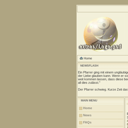
Home
NEWSFLASH
Ein Pfarrer ging mit einem ungläubi
der Liebe glauben kann. Wenn er so 
weit kommen lassen, dass diese be
all dies zulässt."
Der Pfarrer schwieg. Kurze Zeit dara
MAIN MENU
Home
News
FAQs