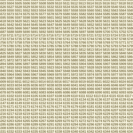
5503
5504
5505
5506
5507
5508
5509
5510
5511
5512
5513
5514
5515
5516
5517
5518
551
5526
5527
5528
5529
5530
5531
5532
5533
5534
5535
5536
5537
5538
5539
5540
5541
554
5549
5550
5551
5552
5553
5554
5555
5556
5557
5558
5559
5560
5561
5562
5563
5564
556
5572
5573
5574
5575
5576
5577
5578
5579
5580
5581
5582
5583
5584
5585
5586
5587
558
5595
5596
5597
5598
5599
5600
5601
5602
5603
5604
5605
5606
5607
5608
5609
5610
561
5618
5619
5620
5621
5622
5623
5624
5625
5626
5627
5628
5629
5630
5631
5632
5633
563
5641
5642
5643
5644
5645
5646
5647
5648
5649
5650
5651
5652
5653
5654
5655
5656
565
5664
5665
5666
5667
5668
5669
5670
5671
5672
5673
5674
5675
5676
5677
5678
5679
568
5687
5688
5689
5690
5691
5692
5693
5694
5695
5696
5697
5698
5699
5700
5701
5702
570
5710
5711
5712
5713
5714
5715
5716
5717
5718
5719
5720
5721
5722
5723
5724
5725
572
5733
5734
5735
5736
5737
5738
5739
5740
5741
5742
5743
5744
5745
5746
5747
5748
574
5756
5757
5758
5759
5760
5761
5762
5763
5764
5765
5766
5767
5768
5769
5770
5771
577
5779
5780
5781
5782
5783
5784
5785
5786
5787
5788
5789
5790
5791
5792
5793
5794
579
5802
5803
5804
5805
5806
5807
5808
5809
5810
5811
5812
5813
5814
5815
5816
5817
581
5825
5826
5827
5828
5829
5830
5831
5832
5833
5834
5835
5836
5837
5838
5839
5840
584
5848
5849
5850
5851
5852
5853
5854
5855
5856
5857
5858
5859
5860
5861
5862
5863
586
5871
5872
5873
5874
5875
5876
5877
5878
5879
5880
5881
5882
5883
5884
5885
5886
588
5894
5895
5896
5897
5898
5899
5900
5901
5902
5903
5904
5905
5906
5907
5908
5909
591
5917
5918
5919
5920
5921
5922
5923
5924
5925
5926
5927
5928
5929
5930
5931
5932
593
5940
5941
5942
5943
5944
5945
5946
5947
5948
5949
5950
5951
5952
5953
5954
5955
595
5963
5964
5965
5966
5967
5968
5969
5970
5971
5972
5973
5974
5975
5976
5977
5978
597
5986
5987
5988
5989
5990
5991
5992
5993
5994
5995
5996
5997
5998
5999
6000
6001
600
6009
6010
6011
6012
6013
6014
6015
6016
6017
6018
6019
6020
6021
6022
6023
6024
602
6032
6033
6034
6035
6036
6037
6038
6039
6040
6041
6042
6043
6044
6045
6046
6047
604
6055
6056
6057
6058
6059
6060
6061
6062
6063
6064
6065
6066
6067
6068
6069
6070
607
6078
6079
6080
6081
6082
6083
6084
6085
6086
6087
6088
6089
6090
6091
6092
6093
609
6101
6102
6103
6104
6105
6106
6107
6108
6109
6110
6111
6112
6113
6114
6115
6116
6117
6124
6125
6126
6127
6128
6129
6130
6131
6132
6133
6134
6135
6136
6137
6138
6139
614
6147
6148
6149
6150
6151
6152
6153
6154
6155
6156
6157
6158
6159
6160
6161
6162
616
6170
6171
6172
6173
6174
6175
6176
6177
6178
6179
6180
6181
6182
6183
6184
6185
618
6193
6194
6195
6196
6197
6198
6199
6200
6201
6202
6203
6204
6205
6206
6207
6208
620
6216
6217
6218
6219
6220
6221
6222
6223
6224
6225
6226
6227
6228
6229
6230
6231
623
6239
6240
6241
6242
6243
6244
6245
6246
6247
6248
6249
6250
6251
6252
6253
6254
625
6262
6263
6264
6265
6266
6267
6268
6269
6270
6271
6272
6273
6274
6275
6276
6277
627
6285
6286
6287
6288
6289
6290
6291
6292
6293
6294
6295
6296
6297
6298
6299
6300
630
6308
6309
6310
6311
6312
6313
6314
6315
6316
6317
6318
6319
6320
6321
6322
6323
632
6331
6332
6333
6334
6335
6336
6337
6338
6339
6340
6341
6342
6343
6344
6345
6346
634