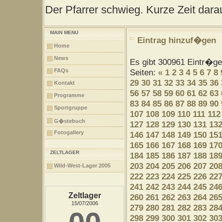
Der Pfarrer schwieg. Kurze Zeit darau
MAIN MENU
Eintrag hinzuf�gen
Home
News
Es gibt 300961 Eintr�g
FAQs
Seiten:
«
1
2
3
4
5
6
7
8
29
30
31
32
33
34
35
36
Kontakt
56
57
58
59
60
61
62
63
Programme
83
84
85
86
87
88
89
90
Sportgruppe
107
108
109
110
111
112
G�stebuch
127
128
129
130
131
13
Fotogallery
146
147
148
149
150
15
165
166
167
168
169
17
ZELTLAGER
184
185
186
187
188
18
203
204
205
206
207
20
Wild-West-Lager 2005
222
223
224
225
226
22
241
242
243
244
245
24
Zeltlager
260
261
262
263
264
26
15/07/2006
279
280
281
282
283
28
298
299
300
301
302
30