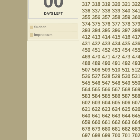
00
317
318
319
320
321
32
336
337
338
339
340
34
DAYS LEFT
355
356
357
358
359
36
374
375
376
377
378
37
Suchen
393
394
395
396
397
39
Impressum
412
413
414
415
416
41
431
432
433
434
435
43
450
451
452
453
454
45
469
470
471
472
473
47
488
489
490
491
492
49
507
508
509
510
511
512
526
527
528
529
530
53
545
546
547
548
549
55
564
565
566
567
568
56
583
584
585
586
587
58
602
603
604
605
606
60
621
622
623
624
625
62
640
641
642
643
644
64
659
660
661
662
663
66
678
679
680
681
682
68
697
698
699
700
701
70