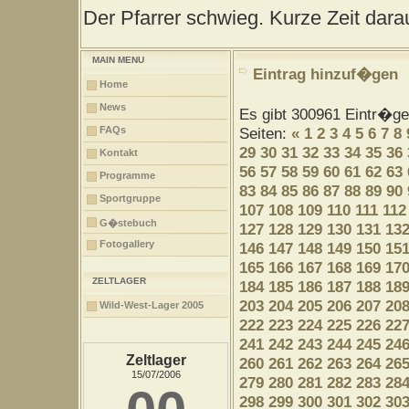
Der Pfarrer schwieg. Kurze Zeit darau
MAIN MENU
Eintrag hinzuf�gen
Home
News
Es gibt 300961 Eintr�g
FAQs
Seiten:
«
1
2
3
4
5
6
7
8
29
30
31
32
33
34
35
36
Kontakt
56
57
58
59
60
61
62
63
Programme
83
84
85
86
87
88
89
90
Sportgruppe
107
108
109
110
111
112
G�stebuch
127
128
129
130
131
13
Fotogallery
146
147
148
149
150
15
165
166
167
168
169
17
ZELTLAGER
184
185
186
187
188
18
203
204
205
206
207
20
Wild-West-Lager 2005
222
223
224
225
226
22
241
242
243
244
245
24
Zeltlager
260
261
262
263
264
26
15/07/2006
279
280
281
282
283
28
298
299
300
301
302
30