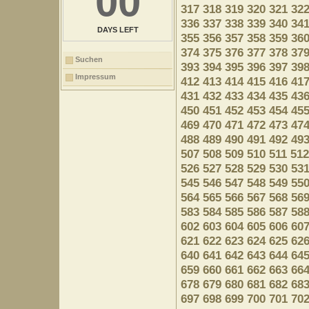
00
317
318
319
320
321
32
336
337
338
339
340
34
DAYS LEFT
355
356
357
358
359
36
374
375
376
377
378
37
Suchen
393
394
395
396
397
39
Impressum
412
413
414
415
416
41
431
432
433
434
435
43
450
451
452
453
454
45
469
470
471
472
473
47
488
489
490
491
492
49
507
508
509
510
511
512
526
527
528
529
530
53
545
546
547
548
549
55
564
565
566
567
568
56
583
584
585
586
587
58
602
603
604
605
606
60
621
622
623
624
625
62
640
641
642
643
644
64
659
660
661
662
663
66
678
679
680
681
682
68
697
698
699
700
701
70