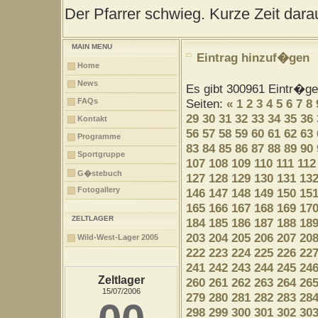
Der Pfarrer schwieg. Kurze Zeit darau
MAIN MENU
Eintrag hinzuf�gen
Home
News
Es gibt 300961 Eintr�g
FAQs
Seiten:
«
1
2
3
4
5
6
7
8
29
30
31
32
33
34
35
36
Kontakt
56
57
58
59
60
61
62
63
Programme
83
84
85
86
87
88
89
90
Sportgruppe
107
108
109
110
111
112
G�stebuch
127
128
129
130
131
13
Fotogallery
146
147
148
149
150
15
165
166
167
168
169
17
ZELTLAGER
184
185
186
187
188
18
203
204
205
206
207
20
Wild-West-Lager 2005
222
223
224
225
226
22
241
242
243
244
245
24
Zeltlager
260
261
262
263
264
26
15/07/2006
279
280
281
282
283
28
298
299
300
301
302
30