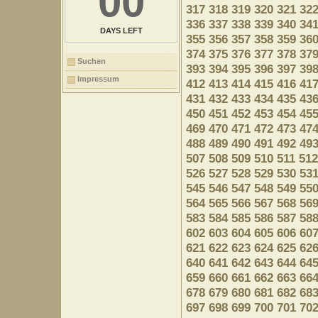
00
317
318
319
320
321
32
336
337
338
339
340
34
DAYS LEFT
355
356
357
358
359
36
374
375
376
377
378
37
Suchen
393
394
395
396
397
39
Impressum
412
413
414
415
416
41
431
432
433
434
435
43
450
451
452
453
454
45
469
470
471
472
473
47
488
489
490
491
492
49
507
508
509
510
511
512
526
527
528
529
530
53
545
546
547
548
549
55
564
565
566
567
568
56
583
584
585
586
587
58
602
603
604
605
606
60
621
622
623
624
625
62
640
641
642
643
644
64
659
660
661
662
663
66
678
679
680
681
682
68
697
698
699
700
701
70