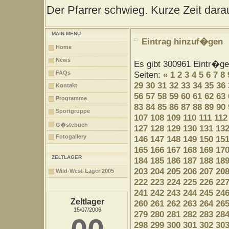
Der Pfarrer schwieg. Kurze Zeit darau
MAIN MENU
Eintrag hinzuf�gen
Home
News
Es gibt 300961 Eintr�g
FAQs
Seiten:
«
1
2
3
4
5
6
7
8
29
30
31
32
33
34
35
36
Kontakt
56
57
58
59
60
61
62
63
Programme
83
84
85
86
87
88
89
90
Sportgruppe
107
108
109
110
111
112
G�stebuch
127
128
129
130
131
13
Fotogallery
146
147
148
149
150
15
165
166
167
168
169
17
ZELTLAGER
184
185
186
187
188
18
203
204
205
206
207
20
Wild-West-Lager 2005
222
223
224
225
226
22
241
242
243
244
245
24
Zeltlager
260
261
262
263
264
26
15/07/2006
279
280
281
282
283
28
298
299
300
301
302
30