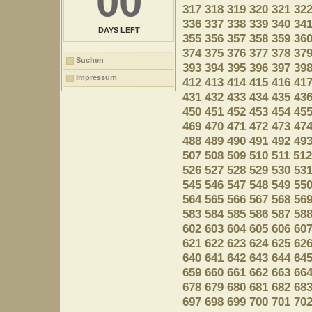
00
317
318
319
320
321
32
336
337
338
339
340
34
DAYS LEFT
355
356
357
358
359
36
374
375
376
377
378
37
Suchen
393
394
395
396
397
39
Impressum
412
413
414
415
416
41
431
432
433
434
435
43
450
451
452
453
454
45
469
470
471
472
473
47
488
489
490
491
492
49
507
508
509
510
511
512
526
527
528
529
530
53
545
546
547
548
549
55
564
565
566
567
568
56
583
584
585
586
587
58
602
603
604
605
606
60
621
622
623
624
625
62
640
641
642
643
644
64
659
660
661
662
663
66
678
679
680
681
682
68
697
698
699
700
701
70