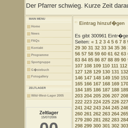
Der Pfarrer schwieg. Kurze Zeit darau
MAIN MENU
Eintrag hinzuf�gen
Home
News
Es gibt 300961 Eintr�g
FAQs
Seiten:
«
1
2
3
4
5
6
7
8
29
30
31
32
33
34
35
36
Kontakt
56
57
58
59
60
61
62
63
Programme
83
84
85
86
87
88
89
90
Sportgruppe
107
108
109
110
111
112
G�stebuch
127
128
129
130
131
13
Fotogallery
146
147
148
149
150
15
165
166
167
168
169
17
ZELTLAGER
184
185
186
187
188
18
203
204
205
206
207
20
Wild-West-Lager 2005
222
223
224
225
226
22
241
242
243
244
245
24
Zeltlager
260
261
262
263
264
26
15/07/2006
279
280
281
282
283
28
298
299
300
301
302
30