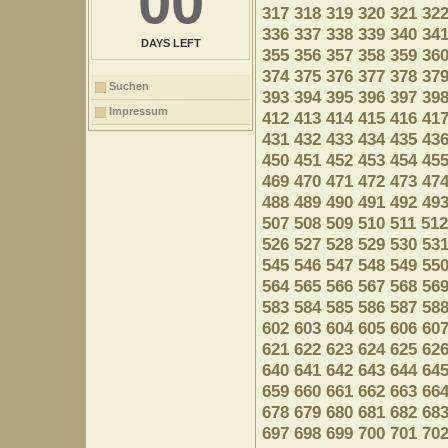
00
317
318
319
320
321
32
336
337
338
339
340
34
DAYS LEFT
355
356
357
358
359
36
374
375
376
377
378
37
Suchen
393
394
395
396
397
39
Impressum
412
413
414
415
416
41
431
432
433
434
435
43
450
451
452
453
454
45
469
470
471
472
473
47
488
489
490
491
492
49
507
508
509
510
511
512
526
527
528
529
530
53
545
546
547
548
549
55
564
565
566
567
568
56
583
584
585
586
587
58
602
603
604
605
606
60
621
622
623
624
625
62
640
641
642
643
644
64
659
660
661
662
663
66
678
679
680
681
682
68
697
698
699
700
701
70