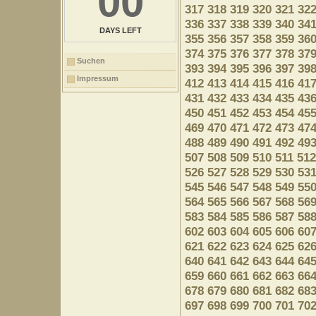
00
317
318
319
320
321
32
336
337
338
339
340
34
DAYS LEFT
355
356
357
358
359
36
374
375
376
377
378
37
Suchen
393
394
395
396
397
39
Impressum
412
413
414
415
416
41
431
432
433
434
435
43
450
451
452
453
454
45
469
470
471
472
473
47
488
489
490
491
492
49
507
508
509
510
511
512
526
527
528
529
530
53
545
546
547
548
549
55
564
565
566
567
568
56
583
584
585
586
587
58
602
603
604
605
606
60
621
622
623
624
625
62
640
641
642
643
644
64
659
660
661
662
663
66
678
679
680
681
682
68
697
698
699
700
701
70