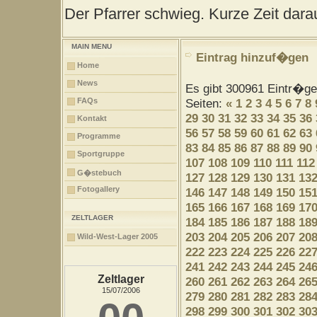
Der Pfarrer schwieg. Kurze Zeit darau
MAIN MENU
Eintrag hinzuf�gen
Home
News
Es gibt 300961 Eintr�g
FAQs
Seiten:
«
1
2
3
4
5
6
7
8
29
30
31
32
33
34
35
36
Kontakt
56
57
58
59
60
61
62
63
Programme
83
84
85
86
87
88
89
90
Sportgruppe
107
108
109
110
111
112
G�stebuch
127
128
129
130
131
13
Fotogallery
146
147
148
149
150
15
165
166
167
168
169
17
ZELTLAGER
184
185
186
187
188
18
203
204
205
206
207
20
Wild-West-Lager 2005
222
223
224
225
226
22
241
242
243
244
245
24
Zeltlager
260
261
262
263
264
26
15/07/2006
279
280
281
282
283
28
298
299
300
301
302
30