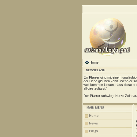
Home
NEWSFLASH
Ein Pfarrer ging mit einem ungläubi
der Liebe glauben kann. Wenn er so 
weit kommen lassen, dass diese be
all dies zulässt."
Der Pfarrer schwieg. Kurze Zeit dara
MAIN MENU
Home
News
FAQs