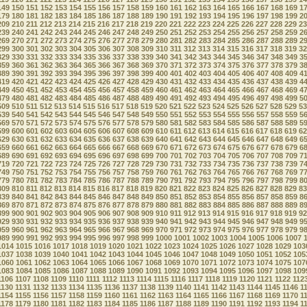
149
150
151
152
153
154
155
156
157
158
159
160
161
162
163
164
165
166
167
168
169
1
179
180
181
182
183
184
185
186
187
188
189
190
191
192
193
194
195
196
197
198
199
2
209
210
211
212
213
214
215
216
217
218
219
220
221
222
223
224
225
226
227
228
229
23
239
240
241
242
243
244
245
246
247
248
249
250
251
252
253
254
255
256
257
258
259
2
269
270
271
272
273
274
275
276
277
278
279
280
281
282
283
284
285
286
287
288
289
2
299
300
301
302
303
304
305
306
307
308
309
310
311
312
313
314
315
316
317
318
319
32
329
330
331
332
333
334
335
336
337
338
339
340
341
342
343
344
345
346
347
348
349
3
359
360
361
362
363
364
365
366
367
368
369
370
371
372
373
374
375
376
377
378
379
3
389
390
391
392
393
394
395
396
397
398
399
400
401
402
403
404
405
406
407
408
409
4
419
420
421
422
423
424
425
426
427
428
429
430
431
432
433
434
435
436
437
438
439
4
449
450
451
452
453
454
455
456
457
458
459
460
461
462
463
464
465
466
467
468
469
4
479
480
481
482
483
484
485
486
487
488
489
490
491
492
493
494
495
496
497
498
499
5
509
510
511
512
513
514
515
516
517
518
519
520
521
522
523
524
525
526
527
528
529
53
539
540
541
542
543
544
545
546
547
548
549
550
551
552
553
554
555
556
557
558
559
5
569
570
571
572
573
574
575
576
577
578
579
580
581
582
583
584
585
586
587
588
589
5
599
600
601
602
603
604
605
606
607
608
609
610
611
612
613
614
615
616
617
618
619
62
629
630
631
632
633
634
635
636
637
638
639
640
641
642
643
644
645
646
647
648
649
6
659
660
661
662
663
664
665
666
667
668
669
670
671
672
673
674
675
676
677
678
679
6
689
690
691
692
693
694
695
696
697
698
699
700
701
702
703
704
705
706
707
708
709
7
719
720
721
722
723
724
725
726
727
728
729
730
731
732
733
734
735
736
737
738
739
7
749
750
751
752
753
754
755
756
757
758
759
760
761
762
763
764
765
766
767
768
769
7
779
780
781
782
783
784
785
786
787
788
789
790
791
792
793
794
795
796
797
798
799
8
809
810
811
812
813
814
815
816
817
818
819
820
821
822
823
824
825
826
827
828
829
83
839
840
841
842
843
844
845
846
847
848
849
850
851
852
853
854
855
856
857
858
859
8
869
870
871
872
873
874
875
876
877
878
879
880
881
882
883
884
885
886
887
888
889
8
899
900
901
902
903
904
905
906
907
908
909
910
911
912
913
914
915
916
917
918
919
92
929
930
931
932
933
934
935
936
937
938
939
940
941
942
943
944
945
946
947
948
949
9
959
960
961
962
963
964
965
966
967
968
969
970
971
972
973
974
975
976
977
978
979
9
989
990
991
992
993
994
995
996
997
998
999
1000
1001
1002
1003
1004
1005
1006
1007
1014
1015
1016
1017
1018
1019
1020
1021
1022
1023
1024
1025
1026
1027
1028
1029
103
1037
1038
1039
1040
1041
1042
1043
1044
1045
1046
1047
1048
1049
1050
1051
1052
105
1060
1061
1062
1063
1064
1065
1066
1067
1068
1069
1070
1071
1072
1073
1074
1075
107
1083
1084
1085
1086
1087
1088
1089
1090
1091
1092
1093
1094
1095
1096
1097
1098
109
1106
1107
1108
1109
1110
1111
1112
1113
1114
1115
1116
1117
1118
1119
1120
1121
1122
112
1130
1131
1132
1133
1134
1135
1136
1137
1138
1139
1140
1141
1142
1143
1144
1145
1146
1
1154
1155
1156
1157
1158
1159
1160
1161
1162
1163
1164
1165
1166
1167
1168
1169
1170
1
1178
1179
1180
1181
1182
1183
1184
1185
1186
1187
1188
1189
1190
1191
1192
1193
1194
1