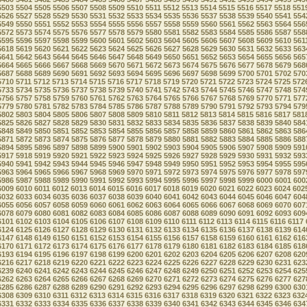
5503
5504
5505
5506
5507
5508
5509
5510
5511
5512
5513
5514
5515
5516
5517
5518
551
5526
5527
5528
5529
5530
5531
5532
5533
5534
5535
5536
5537
5538
5539
5540
5541
554
5549
5550
5551
5552
5553
5554
5555
5556
5557
5558
5559
5560
5561
5562
5563
5564
556
5572
5573
5574
5575
5576
5577
5578
5579
5580
5581
5582
5583
5584
5585
5586
5587
558
5595
5596
5597
5598
5599
5600
5601
5602
5603
5604
5605
5606
5607
5608
5609
5610
561
5618
5619
5620
5621
5622
5623
5624
5625
5626
5627
5628
5629
5630
5631
5632
5633
563
5641
5642
5643
5644
5645
5646
5647
5648
5649
5650
5651
5652
5653
5654
5655
5656
565
5664
5665
5666
5667
5668
5669
5670
5671
5672
5673
5674
5675
5676
5677
5678
5679
568
5687
5688
5689
5690
5691
5692
5693
5694
5695
5696
5697
5698
5699
5700
5701
5702
570
5710
5711
5712
5713
5714
5715
5716
5717
5718
5719
5720
5721
5722
5723
5724
5725
572
5733
5734
5735
5736
5737
5738
5739
5740
5741
5742
5743
5744
5745
5746
5747
5748
574
5756
5757
5758
5759
5760
5761
5762
5763
5764
5765
5766
5767
5768
5769
5770
5771
577
5779
5780
5781
5782
5783
5784
5785
5786
5787
5788
5789
5790
5791
5792
5793
5794
579
5802
5803
5804
5805
5806
5807
5808
5809
5810
5811
5812
5813
5814
5815
5816
5817
581
5825
5826
5827
5828
5829
5830
5831
5832
5833
5834
5835
5836
5837
5838
5839
5840
584
5848
5849
5850
5851
5852
5853
5854
5855
5856
5857
5858
5859
5860
5861
5862
5863
586
5871
5872
5873
5874
5875
5876
5877
5878
5879
5880
5881
5882
5883
5884
5885
5886
588
5894
5895
5896
5897
5898
5899
5900
5901
5902
5903
5904
5905
5906
5907
5908
5909
591
5917
5918
5919
5920
5921
5922
5923
5924
5925
5926
5927
5928
5929
5930
5931
5932
593
5940
5941
5942
5943
5944
5945
5946
5947
5948
5949
5950
5951
5952
5953
5954
5955
595
5963
5964
5965
5966
5967
5968
5969
5970
5971
5972
5973
5974
5975
5976
5977
5978
597
5986
5987
5988
5989
5990
5991
5992
5993
5994
5995
5996
5997
5998
5999
6000
6001
600
6009
6010
6011
6012
6013
6014
6015
6016
6017
6018
6019
6020
6021
6022
6023
6024
602
6032
6033
6034
6035
6036
6037
6038
6039
6040
6041
6042
6043
6044
6045
6046
6047
604
6055
6056
6057
6058
6059
6060
6061
6062
6063
6064
6065
6066
6067
6068
6069
6070
607
6078
6079
6080
6081
6082
6083
6084
6085
6086
6087
6088
6089
6090
6091
6092
6093
609
6101
6102
6103
6104
6105
6106
6107
6108
6109
6110
6111
6112
6113
6114
6115
6116
6117
6124
6125
6126
6127
6128
6129
6130
6131
6132
6133
6134
6135
6136
6137
6138
6139
614
6147
6148
6149
6150
6151
6152
6153
6154
6155
6156
6157
6158
6159
6160
6161
6162
616
6170
6171
6172
6173
6174
6175
6176
6177
6178
6179
6180
6181
6182
6183
6184
6185
618
6193
6194
6195
6196
6197
6198
6199
6200
6201
6202
6203
6204
6205
6206
6207
6208
620
6216
6217
6218
6219
6220
6221
6222
6223
6224
6225
6226
6227
6228
6229
6230
6231
623
6239
6240
6241
6242
6243
6244
6245
6246
6247
6248
6249
6250
6251
6252
6253
6254
625
6262
6263
6264
6265
6266
6267
6268
6269
6270
6271
6272
6273
6274
6275
6276
6277
627
6285
6286
6287
6288
6289
6290
6291
6292
6293
6294
6295
6296
6297
6298
6299
6300
630
6308
6309
6310
6311
6312
6313
6314
6315
6316
6317
6318
6319
6320
6321
6322
6323
632
6331
6332
6333
6334
6335
6336
6337
6338
6339
6340
6341
6342
6343
6344
6345
6346
634