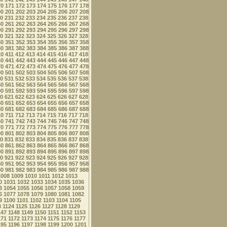
70
171
172
173
174
175
176
177
178
00
201
202
203
204
205
206
207
208
0
231
232
233
234
235
236
237
238
60
261
262
263
264
265
266
267
268
90
291
292
293
294
295
296
297
298
0
321
322
323
324
325
326
327
328
50
351
352
353
354
355
356
357
358
80
381
382
383
384
385
386
387
388
10
411
412
413
414
415
416
417
418
40
441
442
443
444
445
446
447
448
70
471
472
473
474
475
476
477
478
00
501
502
503
504
505
506
507
508
0
531
532
533
534
535
536
537
538
60
561
562
563
564
565
566
567
568
90
591
592
593
594
595
596
597
598
0
621
622
623
624
625
626
627
628
50
651
652
653
654
655
656
657
658
80
681
682
683
684
685
686
687
688
10
711
712
713
714
715
716
717
718
40
741
742
743
744
745
746
747
748
70
771
772
773
774
775
776
777
778
00
801
802
803
804
805
806
807
808
0
831
832
833
834
835
836
837
838
60
861
862
863
864
865
866
867
868
90
891
892
893
894
895
896
897
898
0
921
922
923
924
925
926
927
928
50
951
952
953
954
955
956
957
958
80
981
982
983
984
985
986
987
988
1008
1009
1010
1011
1012
1013
0
1031
1032
1033
1034
1035
1036
3
1054
1055
1056
1057
1058
1059
6
1077
1078
1079
1080
1081
1082
9
1100
1101
1102
1103
1104
1105
3
1124
1125
1126
1127
1128
1129
147
1148
1149
1150
1151
1152
1153
171
1172
1173
1174
1175
1176
1177
195
1196
1197
1198
1199
1200
1201