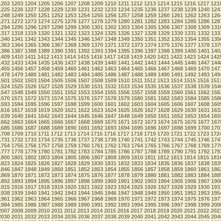
1202
1203
1204
1205
1206
1207
1208
1209
1210
1211
1212
1213
1214
1215
1216
1217
121
1225
1226
1227
1228
1229
1230
1231
1232
1233
1234
1235
1236
1237
1238
1239
1240
124
1248
1249
1250
1251
1252
1253
1254
1255
1256
1257
1258
1259
1260
1261
1262
1263
126
1271
1272
1273
1274
1275
1276
1277
1278
1279
1280
1281
1282
1283
1284
1285
1286
128
1294
1295
1296
1297
1298
1299
1300
1301
1302
1303
1304
1305
1306
1307
1308
1309
131
1317
1318
1319
1320
1321
1322
1323
1324
1325
1326
1327
1328
1329
1330
1331
1332
133
1340
1341
1342
1343
1344
1345
1346
1347
1348
1349
1350
1351
1352
1353
1354
1355
135
1363
1364
1365
1366
1367
1368
1369
1370
1371
1372
1373
1374
1375
1376
1377
1378
137
1386
1387
1388
1389
1390
1391
1392
1393
1394
1395
1396
1397
1398
1399
1400
1401
140
1409
1410
1411
1412
1413
1414
1415
1416
1417
1418
1419
1420
1421
1422
1423
1424
142
1432
1433
1434
1435
1436
1437
1438
1439
1440
1441
1442
1443
1444
1445
1446
1447
144
1455
1456
1457
1458
1459
1460
1461
1462
1463
1464
1465
1466
1467
1468
1469
1470
147
1478
1479
1480
1481
1482
1483
1484
1485
1486
1487
1488
1489
1490
1491
1492
1493
149
1501
1502
1503
1504
1505
1506
1507
1508
1509
1510
1511
1512
1513
1514
1515
1516
151
1524
1525
1526
1527
1528
1529
1530
1531
1532
1533
1534
1535
1536
1537
1538
1539
154
1547
1548
1549
1550
1551
1552
1553
1554
1555
1556
1557
1558
1559
1560
1561
1562
156
1570
1571
1572
1573
1574
1575
1576
1577
1578
1579
1580
1581
1582
1583
1584
1585
158
1593
1594
1595
1596
1597
1598
1599
1600
1601
1602
1603
1604
1605
1606
1607
1608
160
1616
1617
1618
1619
1620
1621
1622
1623
1624
1625
1626
1627
1628
1629
1630
1631
163
1639
1640
1641
1642
1643
1644
1645
1646
1647
1648
1649
1650
1651
1652
1653
1654
165
1662
1663
1664
1665
1666
1667
1668
1669
1670
1671
1672
1673
1674
1675
1676
1677
167
1685
1686
1687
1688
1689
1690
1691
1692
1693
1694
1695
1696
1697
1698
1699
1700
170
1708
1709
1710
1711
1712
1713
1714
1715
1716
1717
1718
1719
1720
1721
1722
1723
172
1731
1732
1733
1734
1735
1736
1737
1738
1739
1740
1741
1742
1743
1744
1745
1746
174
1754
1755
1756
1757
1758
1759
1760
1761
1762
1763
1764
1765
1766
1767
1768
1769
177
1777
1778
1779
1780
1781
1782
1783
1784
1785
1786
1787
1788
1789
1790
1791
1792
179
1800
1801
1802
1803
1804
1805
1806
1807
1808
1809
1810
1811
1812
1813
1814
1815
181
1823
1824
1825
1826
1827
1828
1829
1830
1831
1832
1833
1834
1835
1836
1837
1838
183
1846
1847
1848
1849
1850
1851
1852
1853
1854
1855
1856
1857
1858
1859
1860
1861
186
1869
1870
1871
1872
1873
1874
1875
1876
1877
1878
1879
1880
1881
1882
1883
1884
188
1892
1893
1894
1895
1896
1897
1898
1899
1900
1901
1902
1903
1904
1905
1906
1907
190
1915
1916
1917
1918
1919
1920
1921
1922
1923
1924
1925
1926
1927
1928
1929
1930
193
1938
1939
1940
1941
1942
1943
1944
1945
1946
1947
1948
1949
1950
1951
1952
1953
195
1961
1962
1963
1964
1965
1966
1967
1968
1969
1970
1971
1972
1973
1974
1975
1976
197
1984
1985
1986
1987
1988
1989
1990
1991
1992
1993
1994
1995
1996
1997
1998
1999
200
2007
2008
2009
2010
2011
2012
2013
2014
2015
2016
2017
2018
2019
2020
2021
2022
202
2030
2031
2032
2033
2034
2035
2036
2037
2038
2039
2040
2041
2042
2043
2044
2045
204