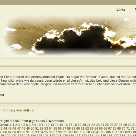
Links
gen Friseur durch das Armenviertel der Stadt. Da sagte der Barbier: "Genau das ist der Grund
freundlich wäre wie du sagst, dann würde er all diese Armut, das Leid und diese Qualen nich
dauernswerten Geschöpfe Drogen und anderen zerstörerischen Lebensweisen verfallen. Ich 
uf...
Eintrag hinzuf�gen
Es gibt 300961 Eintr�ge in das G�stebuch.
Seiten:
«
1
2
3
4
5
6
7
8
9
10
11
12
13
14
15
16
17
18
19
20
21
22
23
24
25
26
27
28
29
30
31
43
44
45
46
47
48
49
50
51
52
53
54
55
56
57
58
59
60
61
62
63
64
65
66
67
68
69
70
71
72
85
86
87
88
89
90
91
92
93
94
95
96
97
98
99
100
101
102
103
104
105
106
107
108
109
110
119
120
121
122
123
124
125
126
127
128
129
130
131
132
133
134
135
136
137
138
139
14