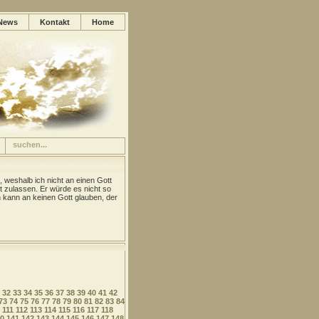
News
Kontakt
Home
, weshalb ich nicht an einen Gott
t zulassen. Er würde es nicht so
kann an keinen Gott glauben, der
32
33
34
35
36
37
38
39
40
41
42
73
74
75
76
77
78
79
80
81
82
83
84
111
112
113
114
115
116
117
118
0
141
142
143
144
145
146
147
148