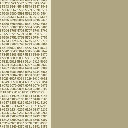
9
5520
5521
5522
5523
5524
5525
2
5543
5544
5545
5546
5547
5548
5
5566
5567
5568
5569
5570
5571
8
5589
5590
5591
5592
5593
5594
1
5612
5613
5614
5615
5616
5617
4
5635
5636
5637
5638
5639
5640
7
5658
5659
5660
5661
5662
5663
0
5681
5682
5683
5684
5685
5686
3
5704
5705
5706
5707
5708
5709
6
5727
5728
5729
5730
5731
5732
9
5750
5751
5752
5753
5754
5755
2
5773
5774
5775
5776
5777
5778
5
5796
5797
5798
5799
5800
5801
8
5819
5820
5821
5822
5823
5824
1
5842
5843
5844
5845
5846
5847
4
5865
5866
5867
5868
5869
5870
7
5888
5889
5890
5891
5892
5893
0
5911
5912
5913
5914
5915
5916
3
5934
5935
5936
5937
5938
5939
6
5957
5958
5959
5960
5961
5962
9
5980
5981
5982
5983
5984
5985
2
6003
6004
6005
6006
6007
6008
5
6026
6027
6028
6029
6030
6031
8
6049
6050
6051
6052
6053
6054
1
6072
6073
6074
6075
6076
6077
4
6095
6096
6097
6098
6099
6100
6118
6119
6120
6121
6122
6123
0
6141
6142
6143
6144
6145
6146
3
6164
6165
6166
6167
6168
6169
6
6187
6188
6189
6190
6191
6192
9
6210
6211
6212
6213
6214
6215
2
6233
6234
6235
6236
6237
6238
5
6256
6257
6258
6259
6260
6261
8
6279
6280
6281
6282
6283
6284
1
6302
6303
6304
6305
6306
6307
4
6325
6326
6327
6328
6329
6330
7
6348
6349
6350
6351
6352
6353