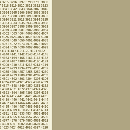
4
3795
3796
3797
3798
3799
3800
7
3818
3819
3820
3821
3822
3823
0
3841
3842
3843
3844
3845
3846
3
3864
3865
3866
3867
3868
3869
6
3887
3888
3889
3890
3891
3892
9
3910
3911
3912
3913
3914
3915
2
3933
3934
3935
3936
3937
3938
5
3956
3957
3958
3959
3960
3961
8
3979
3980
3981
3982
3983
3984
1
4002
4003
4004
4005
4006
4007
4
4025
4026
4027
4028
4029
4030
7
4048
4049
4050
4051
4052
4053
0
4071
4072
4073
4074
4075
4076
3
4094
4095
4096
4097
4098
4099
4117
4118
4119
4120
4121
4122
9
4140
4141
4142
4143
4144
4145
2
4163
4164
4165
4166
4167
4168
5
4186
4187
4188
4189
4190
4191
8
4209
4210
4211
4212
4213
4214
1
4232
4233
4234
4235
4236
4237
4
4255
4256
4257
4258
4259
4260
7
4278
4279
4280
4281
4282
4283
0
4301
4302
4303
4304
4305
4306
3
4324
4325
4326
4327
4328
4329
6
4347
4348
4349
4350
4351
4352
9
4370
4371
4372
4373
4374
4375
2
4393
4394
4395
4396
4397
4398
5
4416
4417
4418
4419
4420
4421
8
4439
4440
4441
4442
4443
4444
1
4462
4463
4464
4465
4466
4467
4
4485
4486
4487
4488
4489
4490
7
4508
4509
4510
4511
4512
4513
0
4531
4532
4533
4534
4535
4536
3
4554
4555
4556
4557
4558
4559
6
4577
4578
4579
4580
4581
4582
9
4600
4601
4602
4603
4604
4605
2
4623
4624
4625
4626
4627
4628