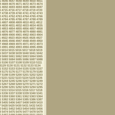
5
4646
4647
4648
4649
4650
4651
8
4669
4670
4671
4672
4673
4674
1
4692
4693
4694
4695
4696
4697
4
4715
4716
4717
4718
4719
4720
7
4738
4739
4740
4741
4742
4743
0
4761
4762
4763
4764
4765
4766
3
4784
4785
4786
4787
4788
4789
6
4807
4808
4809
4810
4811
4812
9
4830
4831
4832
4833
4834
4835
2
4853
4854
4855
4856
4857
4858
5
4876
4877
4878
4879
4880
4881
8
4899
4900
4901
4902
4903
4904
1
4922
4923
4924
4925
4926
4927
4
4945
4946
4947
4948
4949
4950
7
4968
4969
4970
4971
4972
4973
0
4991
4992
4993
4994
4995
4996
3
5014
5015
5016
5017
5018
5019
6
5037
5038
5039
5040
5041
5042
9
5060
5061
5062
5063
5064
5065
2
5083
5084
5085
5086
5087
5088
5
5106
5107
5108
5109
5110
5111
5129
5130
5131
5132
5133
5134
1
5152
5153
5154
5155
5156
5157
4
5175
5176
5177
5178
5179
5180
7
5198
5199
5200
5201
5202
5203
0
5221
5222
5223
5224
5225
5226
3
5244
5245
5246
5247
5248
5249
6
5267
5268
5269
5270
5271
5272
9
5290
5291
5292
5293
5294
5295
2
5313
5314
5315
5316
5317
5318
5
5336
5337
5338
5339
5340
5341
8
5359
5360
5361
5362
5363
5364
1
5382
5383
5384
5385
5386
5387
4
5405
5406
5407
5408
5409
5410
7
5428
5429
5430
5431
5432
5433
0
5451
5452
5453
5454
5455
5456
3
5474
5475
5476
5477
5478
5479
6
5497
5498
5499
5500
5501
5502