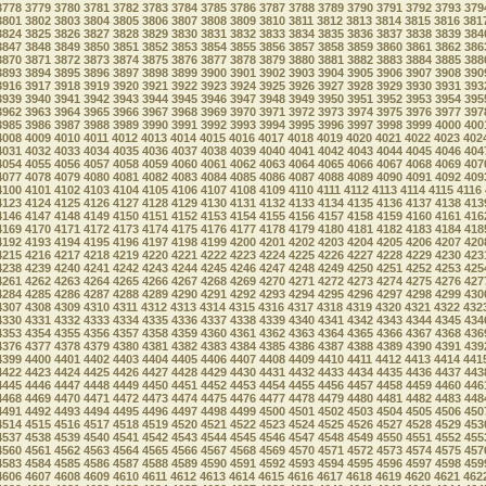
3778
3779
3780
3781
3782
3783
3784
3785
3786
3787
3788
3789
3790
3791
3792
3793
379
3801
3802
3803
3804
3805
3806
3807
3808
3809
3810
3811
3812
3813
3814
3815
3816
381
3824
3825
3826
3827
3828
3829
3830
3831
3832
3833
3834
3835
3836
3837
3838
3839
384
3847
3848
3849
3850
3851
3852
3853
3854
3855
3856
3857
3858
3859
3860
3861
3862
386
3870
3871
3872
3873
3874
3875
3876
3877
3878
3879
3880
3881
3882
3883
3884
3885
388
3893
3894
3895
3896
3897
3898
3899
3900
3901
3902
3903
3904
3905
3906
3907
3908
390
3916
3917
3918
3919
3920
3921
3922
3923
3924
3925
3926
3927
3928
3929
3930
3931
393
3939
3940
3941
3942
3943
3944
3945
3946
3947
3948
3949
3950
3951
3952
3953
3954
395
3962
3963
3964
3965
3966
3967
3968
3969
3970
3971
3972
3973
3974
3975
3976
3977
397
3985
3986
3987
3988
3989
3990
3991
3992
3993
3994
3995
3996
3997
3998
3999
4000
400
4008
4009
4010
4011
4012
4013
4014
4015
4016
4017
4018
4019
4020
4021
4022
4023
402
4031
4032
4033
4034
4035
4036
4037
4038
4039
4040
4041
4042
4043
4044
4045
4046
404
4054
4055
4056
4057
4058
4059
4060
4061
4062
4063
4064
4065
4066
4067
4068
4069
407
4077
4078
4079
4080
4081
4082
4083
4084
4085
4086
4087
4088
4089
4090
4091
4092
409
4100
4101
4102
4103
4104
4105
4106
4107
4108
4109
4110
4111
4112
4113
4114
4115
4116
4123
4124
4125
4126
4127
4128
4129
4130
4131
4132
4133
4134
4135
4136
4137
4138
413
4146
4147
4148
4149
4150
4151
4152
4153
4154
4155
4156
4157
4158
4159
4160
4161
416
4169
4170
4171
4172
4173
4174
4175
4176
4177
4178
4179
4180
4181
4182
4183
4184
418
4192
4193
4194
4195
4196
4197
4198
4199
4200
4201
4202
4203
4204
4205
4206
4207
420
4215
4216
4217
4218
4219
4220
4221
4222
4223
4224
4225
4226
4227
4228
4229
4230
423
4238
4239
4240
4241
4242
4243
4244
4245
4246
4247
4248
4249
4250
4251
4252
4253
425
4261
4262
4263
4264
4265
4266
4267
4268
4269
4270
4271
4272
4273
4274
4275
4276
427
4284
4285
4286
4287
4288
4289
4290
4291
4292
4293
4294
4295
4296
4297
4298
4299
430
4307
4308
4309
4310
4311
4312
4313
4314
4315
4316
4317
4318
4319
4320
4321
4322
432
4330
4331
4332
4333
4334
4335
4336
4337
4338
4339
4340
4341
4342
4343
4344
4345
434
4353
4354
4355
4356
4357
4358
4359
4360
4361
4362
4363
4364
4365
4366
4367
4368
436
4376
4377
4378
4379
4380
4381
4382
4383
4384
4385
4386
4387
4388
4389
4390
4391
439
4399
4400
4401
4402
4403
4404
4405
4406
4407
4408
4409
4410
4411
4412
4413
4414
441
4422
4423
4424
4425
4426
4427
4428
4429
4430
4431
4432
4433
4434
4435
4436
4437
443
4445
4446
4447
4448
4449
4450
4451
4452
4453
4454
4455
4456
4457
4458
4459
4460
446
4468
4469
4470
4471
4472
4473
4474
4475
4476
4477
4478
4479
4480
4481
4482
4483
448
4491
4492
4493
4494
4495
4496
4497
4498
4499
4500
4501
4502
4503
4504
4505
4506
450
4514
4515
4516
4517
4518
4519
4520
4521
4522
4523
4524
4525
4526
4527
4528
4529
453
4537
4538
4539
4540
4541
4542
4543
4544
4545
4546
4547
4548
4549
4550
4551
4552
455
4560
4561
4562
4563
4564
4565
4566
4567
4568
4569
4570
4571
4572
4573
4574
4575
457
4583
4584
4585
4586
4587
4588
4589
4590
4591
4592
4593
4594
4595
4596
4597
4598
459
4606
4607
4608
4609
4610
4611
4612
4613
4614
4615
4616
4617
4618
4619
4620
4621
462