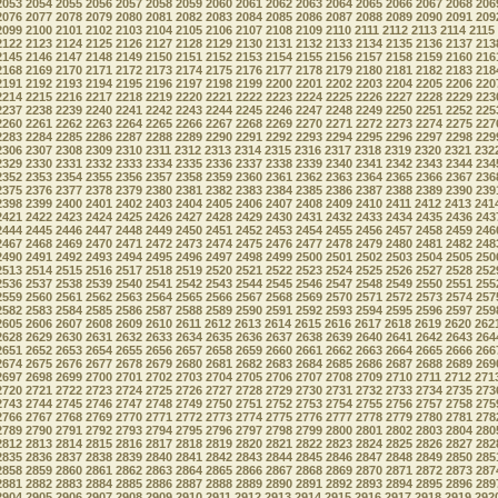
2053
2054
2055
2056
2057
2058
2059
2060
2061
2062
2063
2064
2065
2066
2067
2068
206
2076
2077
2078
2079
2080
2081
2082
2083
2084
2085
2086
2087
2088
2089
2090
2091
209
2099
2100
2101
2102
2103
2104
2105
2106
2107
2108
2109
2110
2111
2112
2113
2114
2115
2122
2123
2124
2125
2126
2127
2128
2129
2130
2131
2132
2133
2134
2135
2136
2137
213
2145
2146
2147
2148
2149
2150
2151
2152
2153
2154
2155
2156
2157
2158
2159
2160
216
2168
2169
2170
2171
2172
2173
2174
2175
2176
2177
2178
2179
2180
2181
2182
2183
218
2191
2192
2193
2194
2195
2196
2197
2198
2199
2200
2201
2202
2203
2204
2205
2206
220
2214
2215
2216
2217
2218
2219
2220
2221
2222
2223
2224
2225
2226
2227
2228
2229
223
2237
2238
2239
2240
2241
2242
2243
2244
2245
2246
2247
2248
2249
2250
2251
2252
225
2260
2261
2262
2263
2264
2265
2266
2267
2268
2269
2270
2271
2272
2273
2274
2275
227
2283
2284
2285
2286
2287
2288
2289
2290
2291
2292
2293
2294
2295
2296
2297
2298
229
2306
2307
2308
2309
2310
2311
2312
2313
2314
2315
2316
2317
2318
2319
2320
2321
232
2329
2330
2331
2332
2333
2334
2335
2336
2337
2338
2339
2340
2341
2342
2343
2344
234
2352
2353
2354
2355
2356
2357
2358
2359
2360
2361
2362
2363
2364
2365
2366
2367
236
2375
2376
2377
2378
2379
2380
2381
2382
2383
2384
2385
2386
2387
2388
2389
2390
239
2398
2399
2400
2401
2402
2403
2404
2405
2406
2407
2408
2409
2410
2411
2412
2413
241
2421
2422
2423
2424
2425
2426
2427
2428
2429
2430
2431
2432
2433
2434
2435
2436
243
2444
2445
2446
2447
2448
2449
2450
2451
2452
2453
2454
2455
2456
2457
2458
2459
246
2467
2468
2469
2470
2471
2472
2473
2474
2475
2476
2477
2478
2479
2480
2481
2482
248
2490
2491
2492
2493
2494
2495
2496
2497
2498
2499
2500
2501
2502
2503
2504
2505
250
2513
2514
2515
2516
2517
2518
2519
2520
2521
2522
2523
2524
2525
2526
2527
2528
252
2536
2537
2538
2539
2540
2541
2542
2543
2544
2545
2546
2547
2548
2549
2550
2551
255
2559
2560
2561
2562
2563
2564
2565
2566
2567
2568
2569
2570
2571
2572
2573
2574
257
2582
2583
2584
2585
2586
2587
2588
2589
2590
2591
2592
2593
2594
2595
2596
2597
259
2605
2606
2607
2608
2609
2610
2611
2612
2613
2614
2615
2616
2617
2618
2619
2620
262
2628
2629
2630
2631
2632
2633
2634
2635
2636
2637
2638
2639
2640
2641
2642
2643
264
2651
2652
2653
2654
2655
2656
2657
2658
2659
2660
2661
2662
2663
2664
2665
2666
266
2674
2675
2676
2677
2678
2679
2680
2681
2682
2683
2684
2685
2686
2687
2688
2689
269
2697
2698
2699
2700
2701
2702
2703
2704
2705
2706
2707
2708
2709
2710
2711
2712
271
2720
2721
2722
2723
2724
2725
2726
2727
2728
2729
2730
2731
2732
2733
2734
2735
273
2743
2744
2745
2746
2747
2748
2749
2750
2751
2752
2753
2754
2755
2756
2757
2758
275
2766
2767
2768
2769
2770
2771
2772
2773
2774
2775
2776
2777
2778
2779
2780
2781
278
2789
2790
2791
2792
2793
2794
2795
2796
2797
2798
2799
2800
2801
2802
2803
2804
280
2812
2813
2814
2815
2816
2817
2818
2819
2820
2821
2822
2823
2824
2825
2826
2827
282
2835
2836
2837
2838
2839
2840
2841
2842
2843
2844
2845
2846
2847
2848
2849
2850
285
2858
2859
2860
2861
2862
2863
2864
2865
2866
2867
2868
2869
2870
2871
2872
2873
287
2881
2882
2883
2884
2885
2886
2887
2888
2889
2890
2891
2892
2893
2894
2895
2896
289
2904
2905
2906
2907
2908
2909
2910
2911
2912
2913
2914
2915
2916
2917
2918
2919
292