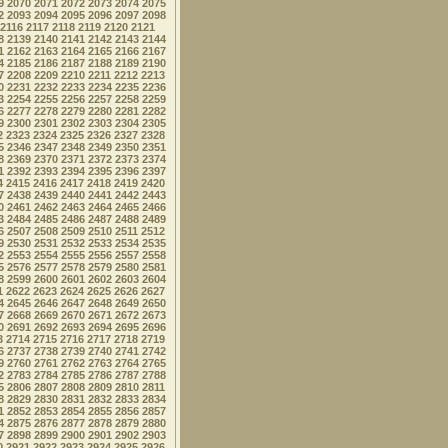
9
2070
2071
2072
2073
2074
2075
2
2093
2094
2095
2096
2097
2098
2116
2117
2118
2119
2120
2121
8
2139
2140
2141
2142
2143
2144
1
2162
2163
2164
2165
2166
2167
4
2185
2186
2187
2188
2189
2190
7
2208
2209
2210
2211
2212
2213
0
2231
2232
2233
2234
2235
2236
3
2254
2255
2256
2257
2258
2259
6
2277
2278
2279
2280
2281
2282
9
2300
2301
2302
2303
2304
2305
2
2323
2324
2325
2326
2327
2328
5
2346
2347
2348
2349
2350
2351
8
2369
2370
2371
2372
2373
2374
1
2392
2393
2394
2395
2396
2397
4
2415
2416
2417
2418
2419
2420
7
2438
2439
2440
2441
2442
2443
0
2461
2462
2463
2464
2465
2466
3
2484
2485
2486
2487
2488
2489
6
2507
2508
2509
2510
2511
2512
9
2530
2531
2532
2533
2534
2535
2
2553
2554
2555
2556
2557
2558
5
2576
2577
2578
2579
2580
2581
8
2599
2600
2601
2602
2603
2604
1
2622
2623
2624
2625
2626
2627
4
2645
2646
2647
2648
2649
2650
7
2668
2669
2670
2671
2672
2673
0
2691
2692
2693
2694
2695
2696
3
2714
2715
2716
2717
2718
2719
6
2737
2738
2739
2740
2741
2742
9
2760
2761
2762
2763
2764
2765
2
2783
2784
2785
2786
2787
2788
5
2806
2807
2808
2809
2810
2811
8
2829
2830
2831
2832
2833
2834
1
2852
2853
2854
2855
2856
2857
4
2875
2876
2877
2878
2879
2880
7
2898
2899
2900
2901
2902
2903
0
2921
2922
2923
2924
2925
2926