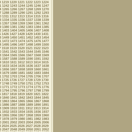
8
1219
1220
1221
1222
1223
1224
1
1242
1243
1244
1245
1246
1247
4
1265
1266
1267
1268
1269
1270
7
1288
1289
1290
1291
1292
1293
0
1311
1312
1313
1314
1315
1316
3
1334
1335
1336
1337
1338
1339
6
1357
1358
1359
1360
1361
1362
9
1380
1381
1382
1383
1384
1385
2
1403
1404
1405
1406
1407
1408
5
1426
1427
1428
1429
1430
1431
8
1449
1450
1451
1452
1453
1454
1
1472
1473
1474
1475
1476
1477
4
1495
1496
1497
1498
1499
1500
7
1518
1519
1520
1521
1522
1523
0
1541
1542
1543
1544
1545
1546
3
1564
1565
1566
1567
1568
1569
6
1587
1588
1589
1590
1591
1592
9
1610
1611
1612
1613
1614
1615
2
1633
1634
1635
1636
1637
1638
5
1656
1657
1658
1659
1660
1661
8
1679
1680
1681
1682
1683
1684
1
1702
1703
1704
1705
1706
1707
4
1725
1726
1727
1728
1729
1730
7
1748
1749
1750
1751
1752
1753
0
1771
1772
1773
1774
1775
1776
3
1794
1795
1796
1797
1798
1799
6
1817
1818
1819
1820
1821
1822
9
1840
1841
1842
1843
1844
1845
2
1863
1864
1865
1866
1867
1868
5
1886
1887
1888
1889
1890
1891
8
1909
1910
1911
1912
1913
1914
1
1932
1933
1934
1935
1936
1937
4
1955
1956
1957
1958
1959
1960
7
1978
1979
1980
1981
1982
1983
0
2001
2002
2003
2004
2005
2006
3
2024
2025
2026
2027
2028
2029
6
2047
2048
2049
2050
2051
2052