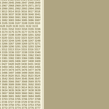
3
2944
2945
2946
2947
2948
2949
6
2967
2968
2969
2970
2971
2972
9
2990
2991
2992
2993
2994
2995
2
3013
3014
3015
3016
3017
3018
5
3036
3037
3038
3039
3040
3041
8
3059
3060
3061
3062
3063
3064
1
3082
3083
3084
3085
3086
3087
4
3105
3106
3107
3108
3109
3110
3128
3129
3130
3131
3132
3133
0
3151
3152
3153
3154
3155
3156
3
3174
3175
3176
3177
3178
3179
6
3197
3198
3199
3200
3201
3202
9
3220
3221
3222
3223
3224
3225
2
3243
3244
3245
3246
3247
3248
5
3266
3267
3268
3269
3270
3271
8
3289
3290
3291
3292
3293
3294
1
3312
3313
3314
3315
3316
3317
4
3335
3336
3337
3338
3339
3340
7
3358
3359
3360
3361
3362
3363
0
3381
3382
3383
3384
3385
3386
3
3404
3405
3406
3407
3408
3409
6
3427
3428
3429
3430
3431
3432
9
3450
3451
3452
3453
3454
3455
2
3473
3474
3475
3476
3477
3478
5
3496
3497
3498
3499
3500
3501
8
3519
3520
3521
3522
3523
3524
1
3542
3543
3544
3545
3546
3547
4
3565
3566
3567
3568
3569
3570
7
3588
3589
3590
3591
3592
3593
0
3611
3612
3613
3614
3615
3616
3
3634
3635
3636
3637
3638
3639
6
3657
3658
3659
3660
3661
3662
9
3680
3681
3682
3683
3684
3685
2
3703
3704
3705
3706
3707
3708
5
3726
3727
3728
3729
3730
3731
8
3749
3750
3751
3752
3753
3754
1
3772
3773
3774
3775
3776
3777