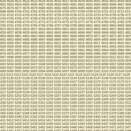
4629
4630
4631
4632
4633
4634
4635
4636
4637
4638
4639
4640
4641
4642
4643
4644
464
4652
4653
4654
4655
4656
4657
4658
4659
4660
4661
4662
4663
4664
4665
4666
4667
466
4675
4676
4677
4678
4679
4680
4681
4682
4683
4684
4685
4686
4687
4688
4689
4690
469
4698
4699
4700
4701
4702
4703
4704
4705
4706
4707
4708
4709
4710
4711
4712
4713
471
4721
4722
4723
4724
4725
4726
4727
4728
4729
4730
4731
4732
4733
4734
4735
4736
473
4744
4745
4746
4747
4748
4749
4750
4751
4752
4753
4754
4755
4756
4757
4758
4759
476
4767
4768
4769
4770
4771
4772
4773
4774
4775
4776
4777
4778
4779
4780
4781
4782
478
4790
4791
4792
4793
4794
4795
4796
4797
4798
4799
4800
4801
4802
4803
4804
4805
480
4813
4814
4815
4816
4817
4818
4819
4820
4821
4822
4823
4824
4825
4826
4827
4828
482
4836
4837
4838
4839
4840
4841
4842
4843
4844
4845
4846
4847
4848
4849
4850
4851
485
4859
4860
4861
4862
4863
4864
4865
4866
4867
4868
4869
4870
4871
4872
4873
4874
487
4882
4883
4884
4885
4886
4887
4888
4889
4890
4891
4892
4893
4894
4895
4896
4897
489
4905
4906
4907
4908
4909
4910
4911
4912
4913
4914
4915
4916
4917
4918
4919
4920
492
4928
4929
4930
4931
4932
4933
4934
4935
4936
4937
4938
4939
4940
4941
4942
4943
494
4951
4952
4953
4954
4955
4956
4957
4958
4959
4960
4961
4962
4963
4964
4965
4966
496
4974
4975
4976
4977
4978
4979
4980
4981
4982
4983
4984
4985
4986
4987
4988
4989
499
4997
4998
4999
5000
5001
5002
5003
5004
5005
5006
5007
5008
5009
5010
5011
5012
501
5020
5021
5022
5023
5024
5025
5026
5027
5028
5029
5030
5031
5032
5033
5034
5035
503
5043
5044
5045
5046
5047
5048
5049
5050
5051
5052
5053
5054
5055
5056
5057
5058
505
5066
5067
5068
5069
5070
5071
5072
5073
5074
5075
5076
5077
5078
5079
5080
5081
508
5089
5090
5091
5092
5093
5094
5095
5096
5097
5098
5099
5100
5101
5102
5103
5104
510
5112
5113
5114
5115
5116
5117
5118
5119
5120
5121
5122
5123
5124
5125
5126
5127
5128
5135
5136
5137
5138
5139
5140
5141
5142
5143
5144
5145
5146
5147
5148
5149
5150
515
5158
5159
5160
5161
5162
5163
5164
5165
5166
5167
5168
5169
5170
5171
5172
5173
517
5181
5182
5183
5184
5185
5186
5187
5188
5189
5190
5191
5192
5193
5194
5195
5196
519
5204
5205
5206
5207
5208
5209
5210
5211
5212
5213
5214
5215
5216
5217
5218
5219
522
5227
5228
5229
5230
5231
5232
5233
5234
5235
5236
5237
5238
5239
5240
5241
5242
524
5250
5251
5252
5253
5254
5255
5256
5257
5258
5259
5260
5261
5262
5263
5264
5265
526
5273
5274
5275
5276
5277
5278
5279
5280
5281
5282
5283
5284
5285
5286
5287
5288
528
5296
5297
5298
5299
5300
5301
5302
5303
5304
5305
5306
5307
5308
5309
5310
5311
531
5319
5320
5321
5322
5323
5324
5325
5326
5327
5328
5329
5330
5331
5332
5333
5334
533
5342
5343
5344
5345
5346
5347
5348
5349
5350
5351
5352
5353
5354
5355
5356
5357
535
5365
5366
5367
5368
5369
5370
5371
5372
5373
5374
5375
5376
5377
5378
5379
5380
538
5388
5389
5390
5391
5392
5393
5394
5395
5396
5397
5398
5399
5400
5401
5402
5403
540
5411
5412
5413
5414
5415
5416
5417
5418
5419
5420
5421
5422
5423
5424
5425
5426
542
5434
5435
5436
5437
5438
5439
5440
5441
5442
5443
5444
5445
5446
5447
5448
5449
545
5457
5458
5459
5460
5461
5462
5463
5464
5465
5466
5467
5468
5469
5470
5471
5472
547
5480
5481
5482
5483
5484
5485
5486
5487
5488
5489
5490
5491
5492
5493
5494
5495
549