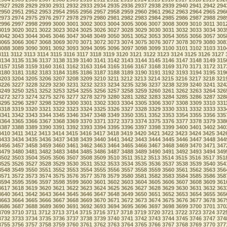
2927
2928
2929
2930
2931
2932
2933
2934
2935
2936
2937
2938
2939
2940
2941
2942
294
2950
2951
2952
2953
2954
2955
2956
2957
2958
2959
2960
2961
2962
2963
2964
2965
296
2973
2974
2975
2976
2977
2978
2979
2980
2981
2982
2983
2984
2985
2986
2987
2988
298
2996
2997
2998
2999
3000
3001
3002
3003
3004
3005
3006
3007
3008
3009
3010
3011
301
3019
3020
3021
3022
3023
3024
3025
3026
3027
3028
3029
3030
3031
3032
3033
3034
303
3042
3043
3044
3045
3046
3047
3048
3049
3050
3051
3052
3053
3054
3055
3056
3057
305
3065
3066
3067
3068
3069
3070
3071
3072
3073
3074
3075
3076
3077
3078
3079
3080
308
3088
3089
3090
3091
3092
3093
3094
3095
3096
3097
3098
3099
3100
3101
3102
3103
310
3111
3112
3113
3114
3115
3116
3117
3118
3119
3120
3121
3122
3123
3124
3125
3126
3127
3134
3135
3136
3137
3138
3139
3140
3141
3142
3143
3144
3145
3146
3147
3148
3149
315
3157
3158
3159
3160
3161
3162
3163
3164
3165
3166
3167
3168
3169
3170
3171
3172
317
3180
3181
3182
3183
3184
3185
3186
3187
3188
3189
3190
3191
3192
3193
3194
3195
319
3203
3204
3205
3206
3207
3208
3209
3210
3211
3212
3213
3214
3215
3216
3217
3218
321
3226
3227
3228
3229
3230
3231
3232
3233
3234
3235
3236
3237
3238
3239
3240
3241
324
3249
3250
3251
3252
3253
3254
3255
3256
3257
3258
3259
3260
3261
3262
3263
3264
326
3272
3273
3274
3275
3276
3277
3278
3279
3280
3281
3282
3283
3284
3285
3286
3287
328
3295
3296
3297
3298
3299
3300
3301
3302
3303
3304
3305
3306
3307
3308
3309
3310
331
3318
3319
3320
3321
3322
3323
3324
3325
3326
3327
3328
3329
3330
3331
3332
3333
333
3341
3342
3343
3344
3345
3346
3347
3348
3349
3350
3351
3352
3353
3354
3355
3356
335
3364
3365
3366
3367
3368
3369
3370
3371
3372
3373
3374
3375
3376
3377
3378
3379
338
3387
3388
3389
3390
3391
3392
3393
3394
3395
3396
3397
3398
3399
3400
3401
3402
340
3410
3411
3412
3413
3414
3415
3416
3417
3418
3419
3420
3421
3422
3423
3424
3425
342
3433
3434
3435
3436
3437
3438
3439
3440
3441
3442
3443
3444
3445
3446
3447
3448
344
3456
3457
3458
3459
3460
3461
3462
3463
3464
3465
3466
3467
3468
3469
3470
3471
347
3479
3480
3481
3482
3483
3484
3485
3486
3487
3488
3489
3490
3491
3492
3493
3494
349
3502
3503
3504
3505
3506
3507
3508
3509
3510
3511
3512
3513
3514
3515
3516
3517
351
3525
3526
3527
3528
3529
3530
3531
3532
3533
3534
3535
3536
3537
3538
3539
3540
354
3548
3549
3550
3551
3552
3553
3554
3555
3556
3557
3558
3559
3560
3561
3562
3563
356
3571
3572
3573
3574
3575
3576
3577
3578
3579
3580
3581
3582
3583
3584
3585
3586
358
3594
3595
3596
3597
3598
3599
3600
3601
3602
3603
3604
3605
3606
3607
3608
3609
361
3617
3618
3619
3620
3621
3622
3623
3624
3625
3626
3627
3628
3629
3630
3631
3632
363
3640
3641
3642
3643
3644
3645
3646
3647
3648
3649
3650
3651
3652
3653
3654
3655
365
3663
3664
3665
3666
3667
3668
3669
3670
3671
3672
3673
3674
3675
3676
3677
3678
367
3686
3687
3688
3689
3690
3691
3692
3693
3694
3695
3696
3697
3698
3699
3700
3701
370
3709
3710
3711
3712
3713
3714
3715
3716
3717
3718
3719
3720
3721
3722
3723
3724
372
3732
3733
3734
3735
3736
3737
3738
3739
3740
3741
3742
3743
3744
3745
3746
3747
374
3755
3756
3757
3758
3759
3760
3761
3762
3763
3764
3765
3766
3767
3768
3769
3770
377