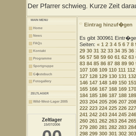
Der Pfarrer schwieg. Kurze Zeit darau
MAIN MENU
Eintrag hinzuf�gen
Home
News
Es gibt 300961 Eintr�g
FAQs
Seiten:
«
1
2
3
4
5
6
7
8
29
30
31
32
33
34
35
36
Kontakt
56
57
58
59
60
61
62
63
Programme
83
84
85
86
87
88
89
90
Sportgruppe
107
108
109
110
111
112
G�stebuch
127
128
129
130
131
13
Fotogallery
146
147
148
149
150
15
165
166
167
168
169
17
ZELTLAGER
184
185
186
187
188
18
203
204
205
206
207
20
Wild-West-Lager 2005
222
223
224
225
226
22
241
242
243
244
245
24
Zeltlager
260
261
262
263
264
26
15/07/2006
279
280
281
282
283
28
298
299
300
301
302
30