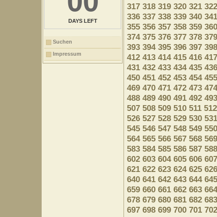
00
317
318
319
320
321
32
336
337
338
339
340
34
DAYS LEFT
355
356
357
358
359
36
374
375
376
377
378
37
Suchen
393
394
395
396
397
39
Impressum
412
413
414
415
416
41
431
432
433
434
435
43
450
451
452
453
454
45
469
470
471
472
473
47
488
489
490
491
492
49
507
508
509
510
511
512
526
527
528
529
530
53
545
546
547
548
549
55
564
565
566
567
568
56
583
584
585
586
587
58
602
603
604
605
606
60
621
622
623
624
625
62
640
641
642
643
644
64
659
660
661
662
663
66
678
679
680
681
682
68
697
698
699
700
701
70