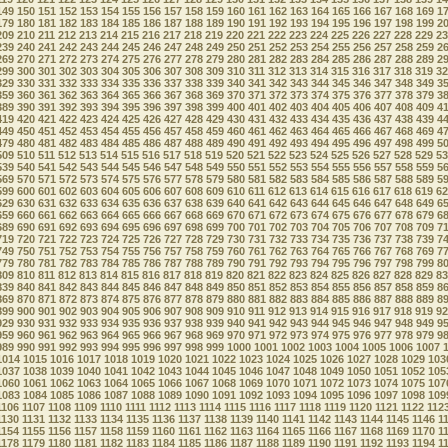
149
150
151
152
153
154
155
156
157
158
159
160
161
162
163
164
165
166
167
168
169
1
179
180
181
182
183
184
185
186
187
188
189
190
191
192
193
194
195
196
197
198
199
2
209
210
211
212
213
214
215
216
217
218
219
220
221
222
223
224
225
226
227
228
229
23
239
240
241
242
243
244
245
246
247
248
249
250
251
252
253
254
255
256
257
258
259
2
269
270
271
272
273
274
275
276
277
278
279
280
281
282
283
284
285
286
287
288
289
2
299
300
301
302
303
304
305
306
307
308
309
310
311
312
313
314
315
316
317
318
319
32
329
330
331
332
333
334
335
336
337
338
339
340
341
342
343
344
345
346
347
348
349
3
359
360
361
362
363
364
365
366
367
368
369
370
371
372
373
374
375
376
377
378
379
3
389
390
391
392
393
394
395
396
397
398
399
400
401
402
403
404
405
406
407
408
409
4
419
420
421
422
423
424
425
426
427
428
429
430
431
432
433
434
435
436
437
438
439
4
449
450
451
452
453
454
455
456
457
458
459
460
461
462
463
464
465
466
467
468
469
4
479
480
481
482
483
484
485
486
487
488
489
490
491
492
493
494
495
496
497
498
499
5
509
510
511
512
513
514
515
516
517
518
519
520
521
522
523
524
525
526
527
528
529
53
539
540
541
542
543
544
545
546
547
548
549
550
551
552
553
554
555
556
557
558
559
5
569
570
571
572
573
574
575
576
577
578
579
580
581
582
583
584
585
586
587
588
589
5
599
600
601
602
603
604
605
606
607
608
609
610
611
612
613
614
615
616
617
618
619
62
629
630
631
632
633
634
635
636
637
638
639
640
641
642
643
644
645
646
647
648
649
6
659
660
661
662
663
664
665
666
667
668
669
670
671
672
673
674
675
676
677
678
679
6
689
690
691
692
693
694
695
696
697
698
699
700
701
702
703
704
705
706
707
708
709
7
719
720
721
722
723
724
725
726
727
728
729
730
731
732
733
734
735
736
737
738
739
7
749
750
751
752
753
754
755
756
757
758
759
760
761
762
763
764
765
766
767
768
769
7
779
780
781
782
783
784
785
786
787
788
789
790
791
792
793
794
795
796
797
798
799
8
809
810
811
812
813
814
815
816
817
818
819
820
821
822
823
824
825
826
827
828
829
83
839
840
841
842
843
844
845
846
847
848
849
850
851
852
853
854
855
856
857
858
859
8
869
870
871
872
873
874
875
876
877
878
879
880
881
882
883
884
885
886
887
888
889
8
899
900
901
902
903
904
905
906
907
908
909
910
911
912
913
914
915
916
917
918
919
92
929
930
931
932
933
934
935
936
937
938
939
940
941
942
943
944
945
946
947
948
949
9
959
960
961
962
963
964
965
966
967
968
969
970
971
972
973
974
975
976
977
978
979
9
989
990
991
992
993
994
995
996
997
998
999
1000
1001
1002
1003
1004
1005
1006
1007
1014
1015
1016
1017
1018
1019
1020
1021
1022
1023
1024
1025
1026
1027
1028
1029
103
1037
1038
1039
1040
1041
1042
1043
1044
1045
1046
1047
1048
1049
1050
1051
1052
105
1060
1061
1062
1063
1064
1065
1066
1067
1068
1069
1070
1071
1072
1073
1074
1075
107
1083
1084
1085
1086
1087
1088
1089
1090
1091
1092
1093
1094
1095
1096
1097
1098
109
1106
1107
1108
1109
1110
1111
1112
1113
1114
1115
1116
1117
1118
1119
1120
1121
1122
112
1130
1131
1132
1133
1134
1135
1136
1137
1138
1139
1140
1141
1142
1143
1144
1145
1146
1
1154
1155
1156
1157
1158
1159
1160
1161
1162
1163
1164
1165
1166
1167
1168
1169
1170
1
1178
1179
1180
1181
1182
1183
1184
1185
1186
1187
1188
1189
1190
1191
1192
1193
1194
1