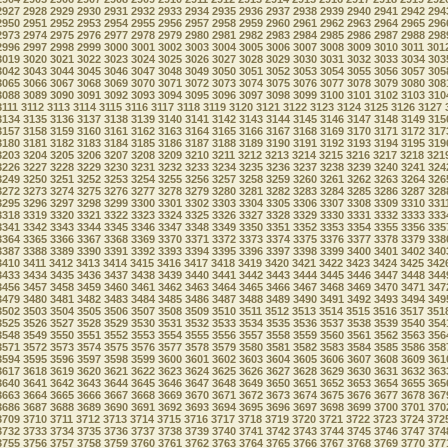
2927
2928
2929
2930
2931
2932
2933
2934
2935
2936
2937
2938
2939
2940
2941
2942
294
2950
2951
2952
2953
2954
2955
2956
2957
2958
2959
2960
2961
2962
2963
2964
2965
296
2973
2974
2975
2976
2977
2978
2979
2980
2981
2982
2983
2984
2985
2986
2987
2988
298
2996
2997
2998
2999
3000
3001
3002
3003
3004
3005
3006
3007
3008
3009
3010
3011
301
3019
3020
3021
3022
3023
3024
3025
3026
3027
3028
3029
3030
3031
3032
3033
3034
303
3042
3043
3044
3045
3046
3047
3048
3049
3050
3051
3052
3053
3054
3055
3056
3057
305
3065
3066
3067
3068
3069
3070
3071
3072
3073
3074
3075
3076
3077
3078
3079
3080
308
3088
3089
3090
3091
3092
3093
3094
3095
3096
3097
3098
3099
3100
3101
3102
3103
310
3111
3112
3113
3114
3115
3116
3117
3118
3119
3120
3121
3122
3123
3124
3125
3126
3127
3134
3135
3136
3137
3138
3139
3140
3141
3142
3143
3144
3145
3146
3147
3148
3149
315
3157
3158
3159
3160
3161
3162
3163
3164
3165
3166
3167
3168
3169
3170
3171
3172
317
3180
3181
3182
3183
3184
3185
3186
3187
3188
3189
3190
3191
3192
3193
3194
3195
319
3203
3204
3205
3206
3207
3208
3209
3210
3211
3212
3213
3214
3215
3216
3217
3218
321
3226
3227
3228
3229
3230
3231
3232
3233
3234
3235
3236
3237
3238
3239
3240
3241
324
3249
3250
3251
3252
3253
3254
3255
3256
3257
3258
3259
3260
3261
3262
3263
3264
326
3272
3273
3274
3275
3276
3277
3278
3279
3280
3281
3282
3283
3284
3285
3286
3287
328
3295
3296
3297
3298
3299
3300
3301
3302
3303
3304
3305
3306
3307
3308
3309
3310
331
3318
3319
3320
3321
3322
3323
3324
3325
3326
3327
3328
3329
3330
3331
3332
3333
333
3341
3342
3343
3344
3345
3346
3347
3348
3349
3350
3351
3352
3353
3354
3355
3356
335
3364
3365
3366
3367
3368
3369
3370
3371
3372
3373
3374
3375
3376
3377
3378
3379
338
3387
3388
3389
3390
3391
3392
3393
3394
3395
3396
3397
3398
3399
3400
3401
3402
340
3410
3411
3412
3413
3414
3415
3416
3417
3418
3419
3420
3421
3422
3423
3424
3425
342
3433
3434
3435
3436
3437
3438
3439
3440
3441
3442
3443
3444
3445
3446
3447
3448
344
3456
3457
3458
3459
3460
3461
3462
3463
3464
3465
3466
3467
3468
3469
3470
3471
347
3479
3480
3481
3482
3483
3484
3485
3486
3487
3488
3489
3490
3491
3492
3493
3494
349
3502
3503
3504
3505
3506
3507
3508
3509
3510
3511
3512
3513
3514
3515
3516
3517
351
3525
3526
3527
3528
3529
3530
3531
3532
3533
3534
3535
3536
3537
3538
3539
3540
354
3548
3549
3550
3551
3552
3553
3554
3555
3556
3557
3558
3559
3560
3561
3562
3563
356
3571
3572
3573
3574
3575
3576
3577
3578
3579
3580
3581
3582
3583
3584
3585
3586
358
3594
3595
3596
3597
3598
3599
3600
3601
3602
3603
3604
3605
3606
3607
3608
3609
361
3617
3618
3619
3620
3621
3622
3623
3624
3625
3626
3627
3628
3629
3630
3631
3632
363
3640
3641
3642
3643
3644
3645
3646
3647
3648
3649
3650
3651
3652
3653
3654
3655
365
3663
3664
3665
3666
3667
3668
3669
3670
3671
3672
3673
3674
3675
3676
3677
3678
367
3686
3687
3688
3689
3690
3691
3692
3693
3694
3695
3696
3697
3698
3699
3700
3701
370
3709
3710
3711
3712
3713
3714
3715
3716
3717
3718
3719
3720
3721
3722
3723
3724
372
3732
3733
3734
3735
3736
3737
3738
3739
3740
3741
3742
3743
3744
3745
3746
3747
374
3755
3756
3757
3758
3759
3760
3761
3762
3763
3764
3765
3766
3767
3768
3769
3770
377