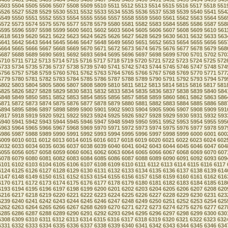
5503
5504
5505
5506
5507
5508
5509
5510
5511
5512
5513
5514
5515
5516
5517
5518
551
5526
5527
5528
5529
5530
5531
5532
5533
5534
5535
5536
5537
5538
5539
5540
5541
554
5549
5550
5551
5552
5553
5554
5555
5556
5557
5558
5559
5560
5561
5562
5563
5564
556
5572
5573
5574
5575
5576
5577
5578
5579
5580
5581
5582
5583
5584
5585
5586
5587
558
5595
5596
5597
5598
5599
5600
5601
5602
5603
5604
5605
5606
5607
5608
5609
5610
561
5618
5619
5620
5621
5622
5623
5624
5625
5626
5627
5628
5629
5630
5631
5632
5633
563
5641
5642
5643
5644
5645
5646
5647
5648
5649
5650
5651
5652
5653
5654
5655
5656
565
5664
5665
5666
5667
5668
5669
5670
5671
5672
5673
5674
5675
5676
5677
5678
5679
568
5687
5688
5689
5690
5691
5692
5693
5694
5695
5696
5697
5698
5699
5700
5701
5702
570
5710
5711
5712
5713
5714
5715
5716
5717
5718
5719
5720
5721
5722
5723
5724
5725
572
5733
5734
5735
5736
5737
5738
5739
5740
5741
5742
5743
5744
5745
5746
5747
5748
574
5756
5757
5758
5759
5760
5761
5762
5763
5764
5765
5766
5767
5768
5769
5770
5771
577
5779
5780
5781
5782
5783
5784
5785
5786
5787
5788
5789
5790
5791
5792
5793
5794
579
5802
5803
5804
5805
5806
5807
5808
5809
5810
5811
5812
5813
5814
5815
5816
5817
581
5825
5826
5827
5828
5829
5830
5831
5832
5833
5834
5835
5836
5837
5838
5839
5840
584
5848
5849
5850
5851
5852
5853
5854
5855
5856
5857
5858
5859
5860
5861
5862
5863
586
5871
5872
5873
5874
5875
5876
5877
5878
5879
5880
5881
5882
5883
5884
5885
5886
588
5894
5895
5896
5897
5898
5899
5900
5901
5902
5903
5904
5905
5906
5907
5908
5909
591
5917
5918
5919
5920
5921
5922
5923
5924
5925
5926
5927
5928
5929
5930
5931
5932
593
5940
5941
5942
5943
5944
5945
5946
5947
5948
5949
5950
5951
5952
5953
5954
5955
595
5963
5964
5965
5966
5967
5968
5969
5970
5971
5972
5973
5974
5975
5976
5977
5978
597
5986
5987
5988
5989
5990
5991
5992
5993
5994
5995
5996
5997
5998
5999
6000
6001
600
6009
6010
6011
6012
6013
6014
6015
6016
6017
6018
6019
6020
6021
6022
6023
6024
602
6032
6033
6034
6035
6036
6037
6038
6039
6040
6041
6042
6043
6044
6045
6046
6047
604
6055
6056
6057
6058
6059
6060
6061
6062
6063
6064
6065
6066
6067
6068
6069
6070
607
6078
6079
6080
6081
6082
6083
6084
6085
6086
6087
6088
6089
6090
6091
6092
6093
609
6101
6102
6103
6104
6105
6106
6107
6108
6109
6110
6111
6112
6113
6114
6115
6116
6117
6124
6125
6126
6127
6128
6129
6130
6131
6132
6133
6134
6135
6136
6137
6138
6139
614
6147
6148
6149
6150
6151
6152
6153
6154
6155
6156
6157
6158
6159
6160
6161
6162
616
6170
6171
6172
6173
6174
6175
6176
6177
6178
6179
6180
6181
6182
6183
6184
6185
618
6193
6194
6195
6196
6197
6198
6199
6200
6201
6202
6203
6204
6205
6206
6207
6208
620
6216
6217
6218
6219
6220
6221
6222
6223
6224
6225
6226
6227
6228
6229
6230
6231
623
6239
6240
6241
6242
6243
6244
6245
6246
6247
6248
6249
6250
6251
6252
6253
6254
625
6262
6263
6264
6265
6266
6267
6268
6269
6270
6271
6272
6273
6274
6275
6276
6277
627
6285
6286
6287
6288
6289
6290
6291
6292
6293
6294
6295
6296
6297
6298
6299
6300
630
6308
6309
6310
6311
6312
6313
6314
6315
6316
6317
6318
6319
6320
6321
6322
6323
632
6331
6332
6333
6334
6335
6336
6337
6338
6339
6340
6341
6342
6343
6344
6345
6346
634