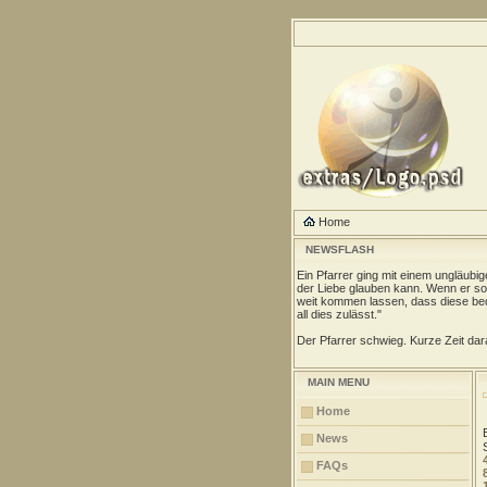
Home
NEWSFLASH
Ein Pfarrer ging mit einem ungläubi
der Liebe glauben kann. Wenn er so 
weit kommen lassen, dass diese be
all dies zulässt."
Der Pfarrer schwieg. Kurze Zeit dara
MAIN MENU
Home
News
FAQs