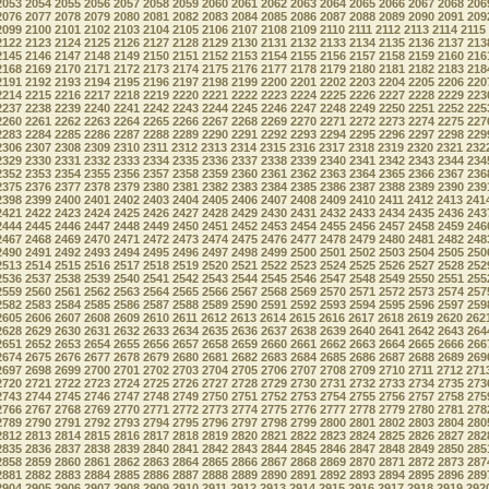
2053
2054
2055
2056
2057
2058
2059
2060
2061
2062
2063
2064
2065
2066
2067
2068
206
2076
2077
2078
2079
2080
2081
2082
2083
2084
2085
2086
2087
2088
2089
2090
2091
209
2099
2100
2101
2102
2103
2104
2105
2106
2107
2108
2109
2110
2111
2112
2113
2114
2115
2122
2123
2124
2125
2126
2127
2128
2129
2130
2131
2132
2133
2134
2135
2136
2137
213
2145
2146
2147
2148
2149
2150
2151
2152
2153
2154
2155
2156
2157
2158
2159
2160
216
2168
2169
2170
2171
2172
2173
2174
2175
2176
2177
2178
2179
2180
2181
2182
2183
218
2191
2192
2193
2194
2195
2196
2197
2198
2199
2200
2201
2202
2203
2204
2205
2206
220
2214
2215
2216
2217
2218
2219
2220
2221
2222
2223
2224
2225
2226
2227
2228
2229
223
2237
2238
2239
2240
2241
2242
2243
2244
2245
2246
2247
2248
2249
2250
2251
2252
225
2260
2261
2262
2263
2264
2265
2266
2267
2268
2269
2270
2271
2272
2273
2274
2275
227
2283
2284
2285
2286
2287
2288
2289
2290
2291
2292
2293
2294
2295
2296
2297
2298
229
2306
2307
2308
2309
2310
2311
2312
2313
2314
2315
2316
2317
2318
2319
2320
2321
232
2329
2330
2331
2332
2333
2334
2335
2336
2337
2338
2339
2340
2341
2342
2343
2344
234
2352
2353
2354
2355
2356
2357
2358
2359
2360
2361
2362
2363
2364
2365
2366
2367
236
2375
2376
2377
2378
2379
2380
2381
2382
2383
2384
2385
2386
2387
2388
2389
2390
239
2398
2399
2400
2401
2402
2403
2404
2405
2406
2407
2408
2409
2410
2411
2412
2413
241
2421
2422
2423
2424
2425
2426
2427
2428
2429
2430
2431
2432
2433
2434
2435
2436
243
2444
2445
2446
2447
2448
2449
2450
2451
2452
2453
2454
2455
2456
2457
2458
2459
246
2467
2468
2469
2470
2471
2472
2473
2474
2475
2476
2477
2478
2479
2480
2481
2482
248
2490
2491
2492
2493
2494
2495
2496
2497
2498
2499
2500
2501
2502
2503
2504
2505
250
2513
2514
2515
2516
2517
2518
2519
2520
2521
2522
2523
2524
2525
2526
2527
2528
252
2536
2537
2538
2539
2540
2541
2542
2543
2544
2545
2546
2547
2548
2549
2550
2551
255
2559
2560
2561
2562
2563
2564
2565
2566
2567
2568
2569
2570
2571
2572
2573
2574
257
2582
2583
2584
2585
2586
2587
2588
2589
2590
2591
2592
2593
2594
2595
2596
2597
259
2605
2606
2607
2608
2609
2610
2611
2612
2613
2614
2615
2616
2617
2618
2619
2620
262
2628
2629
2630
2631
2632
2633
2634
2635
2636
2637
2638
2639
2640
2641
2642
2643
264
2651
2652
2653
2654
2655
2656
2657
2658
2659
2660
2661
2662
2663
2664
2665
2666
266
2674
2675
2676
2677
2678
2679
2680
2681
2682
2683
2684
2685
2686
2687
2688
2689
269
2697
2698
2699
2700
2701
2702
2703
2704
2705
2706
2707
2708
2709
2710
2711
2712
271
2720
2721
2722
2723
2724
2725
2726
2727
2728
2729
2730
2731
2732
2733
2734
2735
273
2743
2744
2745
2746
2747
2748
2749
2750
2751
2752
2753
2754
2755
2756
2757
2758
275
2766
2767
2768
2769
2770
2771
2772
2773
2774
2775
2776
2777
2778
2779
2780
2781
278
2789
2790
2791
2792
2793
2794
2795
2796
2797
2798
2799
2800
2801
2802
2803
2804
280
2812
2813
2814
2815
2816
2817
2818
2819
2820
2821
2822
2823
2824
2825
2826
2827
282
2835
2836
2837
2838
2839
2840
2841
2842
2843
2844
2845
2846
2847
2848
2849
2850
285
2858
2859
2860
2861
2862
2863
2864
2865
2866
2867
2868
2869
2870
2871
2872
2873
287
2881
2882
2883
2884
2885
2886
2887
2888
2889
2890
2891
2892
2893
2894
2895
2896
289
2904
2905
2906
2907
2908
2909
2910
2911
2912
2913
2914
2915
2916
2917
2918
2919
292