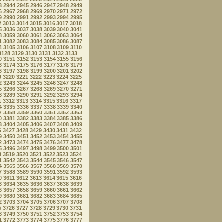
3
2944
2945
2946
2947
2948
2949
6
2967
2968
2969
2970
2971
2972
9
2990
2991
2992
2993
2994
2995
2
3013
3014
3015
3016
3017
3018
5
3036
3037
3038
3039
3040
3041
8
3059
3060
3061
3062
3063
3064
1
3082
3083
3084
3085
3086
3087
4
3105
3106
3107
3108
3109
3110
3128
3129
3130
3131
3132
3133
0
3151
3152
3153
3154
3155
3156
3
3174
3175
3176
3177
3178
3179
6
3197
3198
3199
3200
3201
3202
9
3220
3221
3222
3223
3224
3225
2
3243
3244
3245
3246
3247
3248
5
3266
3267
3268
3269
3270
3271
8
3289
3290
3291
3292
3293
3294
1
3312
3313
3314
3315
3316
3317
4
3335
3336
3337
3338
3339
3340
7
3358
3359
3360
3361
3362
3363
0
3381
3382
3383
3384
3385
3386
3
3404
3405
3406
3407
3408
3409
6
3427
3428
3429
3430
3431
3432
9
3450
3451
3452
3453
3454
3455
2
3473
3474
3475
3476
3477
3478
5
3496
3497
3498
3499
3500
3501
8
3519
3520
3521
3522
3523
3524
1
3542
3543
3544
3545
3546
3547
4
3565
3566
3567
3568
3569
3570
7
3588
3589
3590
3591
3592
3593
0
3611
3612
3613
3614
3615
3616
3
3634
3635
3636
3637
3638
3639
6
3657
3658
3659
3660
3661
3662
9
3680
3681
3682
3683
3684
3685
2
3703
3704
3705
3706
3707
3708
5
3726
3727
3728
3729
3730
3731
8
3749
3750
3751
3752
3753
3754
1
3772
3773
3774
3775
3776
3777