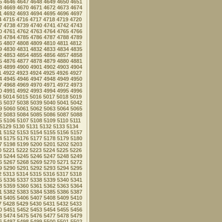
5
4646
4647
4648
4649
4650
4651
8
4669
4670
4671
4672
4673
4674
1
4692
4693
4694
4695
4696
4697
4
4715
4716
4717
4718
4719
4720
7
4738
4739
4740
4741
4742
4743
0
4761
4762
4763
4764
4765
4766
3
4784
4785
4786
4787
4788
4789
6
4807
4808
4809
4810
4811
4812
9
4830
4831
4832
4833
4834
4835
2
4853
4854
4855
4856
4857
4858
5
4876
4877
4878
4879
4880
4881
8
4899
4900
4901
4902
4903
4904
1
4922
4923
4924
4925
4926
4927
4
4945
4946
4947
4948
4949
4950
7
4968
4969
4970
4971
4972
4973
0
4991
4992
4993
4994
4995
4996
3
5014
5015
5016
5017
5018
5019
6
5037
5038
5039
5040
5041
5042
9
5060
5061
5062
5063
5064
5065
2
5083
5084
5085
5086
5087
5088
5
5106
5107
5108
5109
5110
5111
5129
5130
5131
5132
5133
5134
1
5152
5153
5154
5155
5156
5157
4
5175
5176
5177
5178
5179
5180
7
5198
5199
5200
5201
5202
5203
0
5221
5222
5223
5224
5225
5226
3
5244
5245
5246
5247
5248
5249
6
5267
5268
5269
5270
5271
5272
9
5290
5291
5292
5293
5294
5295
2
5313
5314
5315
5316
5317
5318
5
5336
5337
5338
5339
5340
5341
8
5359
5360
5361
5362
5363
5364
1
5382
5383
5384
5385
5386
5387
4
5405
5406
5407
5408
5409
5410
7
5428
5429
5430
5431
5432
5433
0
5451
5452
5453
5454
5455
5456
3
5474
5475
5476
5477
5478
5479
6
5497
5498
5499
5500
5501
5502