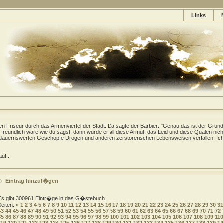
Links
gen Friseur durch das Armenviertel der Stadt. Da sagte der Barbier: "Genau das ist der Grund
freundlich wäre wie du sagst, dann würde er all diese Armut, das Leid und diese Qualen nich
dauernswerten Geschöpfe Drogen und anderen zerstörerischen Lebensweisen verfallen. Ich 
uf...
Eintrag hinzuf�gen
Es gibt 300961 Eintr�ge in das G�stebuch.
Seiten:
«
1
2
3
4
5
6
7
8
9
10
11
12
13
14
15
16
17
18
19
20
21
22
23
24
25
26
27
28
29
30
31
43
44
45
46
47
48
49
50
51
52
53
54
55
56
57
58
59
60
61
62
63
64
65
66
67
68
69
70
71
72
85
86
87
88
89
90
91
92
93
94
95
96
97
98
99
100
101
102
103
104
105
106
107
108
109
110
119
120
121
122
123
124
125
126
127
128
129
130
131
132
133
134
135
136
137
138
139
14