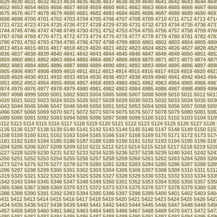
4629
4630
4631
4632
4633
4634
4635
4636
4637
4638
4639
4640
4641
4642
4643
4644
464
4652
4653
4654
4655
4656
4657
4658
4659
4660
4661
4662
4663
4664
4665
4666
4667
466
4675
4676
4677
4678
4679
4680
4681
4682
4683
4684
4685
4686
4687
4688
4689
4690
469
4698
4699
4700
4701
4702
4703
4704
4705
4706
4707
4708
4709
4710
4711
4712
4713
471
4721
4722
4723
4724
4725
4726
4727
4728
4729
4730
4731
4732
4733
4734
4735
4736
473
4744
4745
4746
4747
4748
4749
4750
4751
4752
4753
4754
4755
4756
4757
4758
4759
476
4767
4768
4769
4770
4771
4772
4773
4774
4775
4776
4777
4778
4779
4780
4781
4782
478
4790
4791
4792
4793
4794
4795
4796
4797
4798
4799
4800
4801
4802
4803
4804
4805
480
4813
4814
4815
4816
4817
4818
4819
4820
4821
4822
4823
4824
4825
4826
4827
4828
482
4836
4837
4838
4839
4840
4841
4842
4843
4844
4845
4846
4847
4848
4849
4850
4851
485
4859
4860
4861
4862
4863
4864
4865
4866
4867
4868
4869
4870
4871
4872
4873
4874
487
4882
4883
4884
4885
4886
4887
4888
4889
4890
4891
4892
4893
4894
4895
4896
4897
489
4905
4906
4907
4908
4909
4910
4911
4912
4913
4914
4915
4916
4917
4918
4919
4920
492
4928
4929
4930
4931
4932
4933
4934
4935
4936
4937
4938
4939
4940
4941
4942
4943
494
4951
4952
4953
4954
4955
4956
4957
4958
4959
4960
4961
4962
4963
4964
4965
4966
496
4974
4975
4976
4977
4978
4979
4980
4981
4982
4983
4984
4985
4986
4987
4988
4989
499
4997
4998
4999
5000
5001
5002
5003
5004
5005
5006
5007
5008
5009
5010
5011
5012
501
5020
5021
5022
5023
5024
5025
5026
5027
5028
5029
5030
5031
5032
5033
5034
5035
503
5043
5044
5045
5046
5047
5048
5049
5050
5051
5052
5053
5054
5055
5056
5057
5058
505
5066
5067
5068
5069
5070
5071
5072
5073
5074
5075
5076
5077
5078
5079
5080
5081
508
5089
5090
5091
5092
5093
5094
5095
5096
5097
5098
5099
5100
5101
5102
5103
5104
510
5112
5113
5114
5115
5116
5117
5118
5119
5120
5121
5122
5123
5124
5125
5126
5127
5128
5135
5136
5137
5138
5139
5140
5141
5142
5143
5144
5145
5146
5147
5148
5149
5150
515
5158
5159
5160
5161
5162
5163
5164
5165
5166
5167
5168
5169
5170
5171
5172
5173
517
5181
5182
5183
5184
5185
5186
5187
5188
5189
5190
5191
5192
5193
5194
5195
5196
519
5204
5205
5206
5207
5208
5209
5210
5211
5212
5213
5214
5215
5216
5217
5218
5219
522
5227
5228
5229
5230
5231
5232
5233
5234
5235
5236
5237
5238
5239
5240
5241
5242
524
5250
5251
5252
5253
5254
5255
5256
5257
5258
5259
5260
5261
5262
5263
5264
5265
526
5273
5274
5275
5276
5277
5278
5279
5280
5281
5282
5283
5284
5285
5286
5287
5288
528
5296
5297
5298
5299
5300
5301
5302
5303
5304
5305
5306
5307
5308
5309
5310
5311
531
5319
5320
5321
5322
5323
5324
5325
5326
5327
5328
5329
5330
5331
5332
5333
5334
533
5342
5343
5344
5345
5346
5347
5348
5349
5350
5351
5352
5353
5354
5355
5356
5357
535
5365
5366
5367
5368
5369
5370
5371
5372
5373
5374
5375
5376
5377
5378
5379
5380
538
5388
5389
5390
5391
5392
5393
5394
5395
5396
5397
5398
5399
5400
5401
5402
5403
540
5411
5412
5413
5414
5415
5416
5417
5418
5419
5420
5421
5422
5423
5424
5425
5426
542
5434
5435
5436
5437
5438
5439
5440
5441
5442
5443
5444
5445
5446
5447
5448
5449
545
5457
5458
5459
5460
5461
5462
5463
5464
5465
5466
5467
5468
5469
5470
5471
5472
547
5480
5481
5482
5483
5484
5485
5486
5487
5488
5489
5490
5491
5492
5493
5494
5495
549