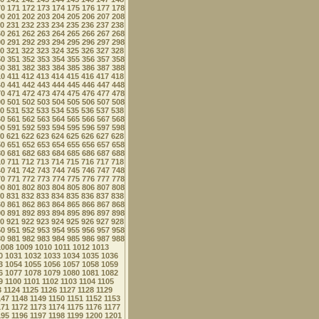
70
171
172
173
174
175
176
177
178
00
201
202
203
204
205
206
207
208
0
231
232
233
234
235
236
237
238
60
261
262
263
264
265
266
267
268
90
291
292
293
294
295
296
297
298
0
321
322
323
324
325
326
327
328
50
351
352
353
354
355
356
357
358
80
381
382
383
384
385
386
387
388
10
411
412
413
414
415
416
417
418
40
441
442
443
444
445
446
447
448
70
471
472
473
474
475
476
477
478
00
501
502
503
504
505
506
507
508
0
531
532
533
534
535
536
537
538
60
561
562
563
564
565
566
567
568
90
591
592
593
594
595
596
597
598
0
621
622
623
624
625
626
627
628
50
651
652
653
654
655
656
657
658
80
681
682
683
684
685
686
687
688
10
711
712
713
714
715
716
717
718
40
741
742
743
744
745
746
747
748
70
771
772
773
774
775
776
777
778
00
801
802
803
804
805
806
807
808
0
831
832
833
834
835
836
837
838
60
861
862
863
864
865
866
867
868
90
891
892
893
894
895
896
897
898
0
921
922
923
924
925
926
927
928
50
951
952
953
954
955
956
957
958
80
981
982
983
984
985
986
987
988
1008
1009
1010
1011
1012
1013
0
1031
1032
1033
1034
1035
1036
3
1054
1055
1056
1057
1058
1059
6
1077
1078
1079
1080
1081
1082
9
1100
1101
1102
1103
1104
1105
3
1124
1125
1126
1127
1128
1129
147
1148
1149
1150
1151
1152
1153
171
1172
1173
1174
1175
1176
1177
195
1196
1197
1198
1199
1200
1201