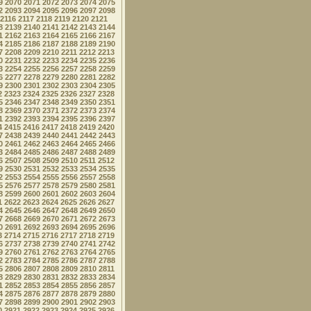
9
2070
2071
2072
2073
2074
2075
2
2093
2094
2095
2096
2097
2098
2116
2117
2118
2119
2120
2121
8
2139
2140
2141
2142
2143
2144
1
2162
2163
2164
2165
2166
2167
4
2185
2186
2187
2188
2189
2190
7
2208
2209
2210
2211
2212
2213
0
2231
2232
2233
2234
2235
2236
3
2254
2255
2256
2257
2258
2259
6
2277
2278
2279
2280
2281
2282
9
2300
2301
2302
2303
2304
2305
2
2323
2324
2325
2326
2327
2328
5
2346
2347
2348
2349
2350
2351
8
2369
2370
2371
2372
2373
2374
1
2392
2393
2394
2395
2396
2397
4
2415
2416
2417
2418
2419
2420
7
2438
2439
2440
2441
2442
2443
0
2461
2462
2463
2464
2465
2466
3
2484
2485
2486
2487
2488
2489
6
2507
2508
2509
2510
2511
2512
9
2530
2531
2532
2533
2534
2535
2
2553
2554
2555
2556
2557
2558
5
2576
2577
2578
2579
2580
2581
8
2599
2600
2601
2602
2603
2604
1
2622
2623
2624
2625
2626
2627
4
2645
2646
2647
2648
2649
2650
7
2668
2669
2670
2671
2672
2673
0
2691
2692
2693
2694
2695
2696
3
2714
2715
2716
2717
2718
2719
6
2737
2738
2739
2740
2741
2742
9
2760
2761
2762
2763
2764
2765
2
2783
2784
2785
2786
2787
2788
5
2806
2807
2808
2809
2810
2811
8
2829
2830
2831
2832
2833
2834
1
2852
2853
2854
2855
2856
2857
4
2875
2876
2877
2878
2879
2880
7
2898
2899
2900
2901
2902
2903
0
2921
2922
2923
2924
2925
2926