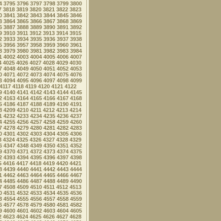
4
3795
3796
3797
3798
3799
3800
7
3818
3819
3820
3821
3822
3823
0
3841
3842
3843
3844
3845
3846
3
3864
3865
3866
3867
3868
3869
6
3887
3888
3889
3890
3891
3892
9
3910
3911
3912
3913
3914
3915
2
3933
3934
3935
3936
3937
3938
5
3956
3957
3958
3959
3960
3961
8
3979
3980
3981
3982
3983
3984
1
4002
4003
4004
4005
4006
4007
4
4025
4026
4027
4028
4029
4030
7
4048
4049
4050
4051
4052
4053
0
4071
4072
4073
4074
4075
4076
3
4094
4095
4096
4097
4098
4099
4117
4118
4119
4120
4121
4122
9
4140
4141
4142
4143
4144
4145
2
4163
4164
4165
4166
4167
4168
5
4186
4187
4188
4189
4190
4191
8
4209
4210
4211
4212
4213
4214
1
4232
4233
4234
4235
4236
4237
4
4255
4256
4257
4258
4259
4260
7
4278
4279
4280
4281
4282
4283
0
4301
4302
4303
4304
4305
4306
3
4324
4325
4326
4327
4328
4329
6
4347
4348
4349
4350
4351
4352
9
4370
4371
4372
4373
4374
4375
2
4393
4394
4395
4396
4397
4398
5
4416
4417
4418
4419
4420
4421
8
4439
4440
4441
4442
4443
4444
1
4462
4463
4464
4465
4466
4467
4
4485
4486
4487
4488
4489
4490
7
4508
4509
4510
4511
4512
4513
0
4531
4532
4533
4534
4535
4536
3
4554
4555
4556
4557
4558
4559
6
4577
4578
4579
4580
4581
4582
9
4600
4601
4602
4603
4604
4605
2
4623
4624
4625
4626
4627
4628