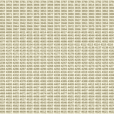
3778
3779
3780
3781
3782
3783
3784
3785
3786
3787
3788
3789
3790
3791
3792
3793
379
3801
3802
3803
3804
3805
3806
3807
3808
3809
3810
3811
3812
3813
3814
3815
3816
381
3824
3825
3826
3827
3828
3829
3830
3831
3832
3833
3834
3835
3836
3837
3838
3839
384
3847
3848
3849
3850
3851
3852
3853
3854
3855
3856
3857
3858
3859
3860
3861
3862
386
3870
3871
3872
3873
3874
3875
3876
3877
3878
3879
3880
3881
3882
3883
3884
3885
388
3893
3894
3895
3896
3897
3898
3899
3900
3901
3902
3903
3904
3905
3906
3907
3908
390
3916
3917
3918
3919
3920
3921
3922
3923
3924
3925
3926
3927
3928
3929
3930
3931
393
3939
3940
3941
3942
3943
3944
3945
3946
3947
3948
3949
3950
3951
3952
3953
3954
395
3962
3963
3964
3965
3966
3967
3968
3969
3970
3971
3972
3973
3974
3975
3976
3977
397
3985
3986
3987
3988
3989
3990
3991
3992
3993
3994
3995
3996
3997
3998
3999
4000
400
4008
4009
4010
4011
4012
4013
4014
4015
4016
4017
4018
4019
4020
4021
4022
4023
402
4031
4032
4033
4034
4035
4036
4037
4038
4039
4040
4041
4042
4043
4044
4045
4046
404
4054
4055
4056
4057
4058
4059
4060
4061
4062
4063
4064
4065
4066
4067
4068
4069
407
4077
4078
4079
4080
4081
4082
4083
4084
4085
4086
4087
4088
4089
4090
4091
4092
409
4100
4101
4102
4103
4104
4105
4106
4107
4108
4109
4110
4111
4112
4113
4114
4115
4116
4123
4124
4125
4126
4127
4128
4129
4130
4131
4132
4133
4134
4135
4136
4137
4138
413
4146
4147
4148
4149
4150
4151
4152
4153
4154
4155
4156
4157
4158
4159
4160
4161
416
4169
4170
4171
4172
4173
4174
4175
4176
4177
4178
4179
4180
4181
4182
4183
4184
418
4192
4193
4194
4195
4196
4197
4198
4199
4200
4201
4202
4203
4204
4205
4206
4207
420
4215
4216
4217
4218
4219
4220
4221
4222
4223
4224
4225
4226
4227
4228
4229
4230
423
4238
4239
4240
4241
4242
4243
4244
4245
4246
4247
4248
4249
4250
4251
4252
4253
425
4261
4262
4263
4264
4265
4266
4267
4268
4269
4270
4271
4272
4273
4274
4275
4276
427
4284
4285
4286
4287
4288
4289
4290
4291
4292
4293
4294
4295
4296
4297
4298
4299
430
4307
4308
4309
4310
4311
4312
4313
4314
4315
4316
4317
4318
4319
4320
4321
4322
432
4330
4331
4332
4333
4334
4335
4336
4337
4338
4339
4340
4341
4342
4343
4344
4345
434
4353
4354
4355
4356
4357
4358
4359
4360
4361
4362
4363
4364
4365
4366
4367
4368
436
4376
4377
4378
4379
4380
4381
4382
4383
4384
4385
4386
4387
4388
4389
4390
4391
439
4399
4400
4401
4402
4403
4404
4405
4406
4407
4408
4409
4410
4411
4412
4413
4414
441
4422
4423
4424
4425
4426
4427
4428
4429
4430
4431
4432
4433
4434
4435
4436
4437
443
4445
4446
4447
4448
4449
4450
4451
4452
4453
4454
4455
4456
4457
4458
4459
4460
446
4468
4469
4470
4471
4472
4473
4474
4475
4476
4477
4478
4479
4480
4481
4482
4483
448
4491
4492
4493
4494
4495
4496
4497
4498
4499
4500
4501
4502
4503
4504
4505
4506
450
4514
4515
4516
4517
4518
4519
4520
4521
4522
4523
4524
4525
4526
4527
4528
4529
453
4537
4538
4539
4540
4541
4542
4543
4544
4545
4546
4547
4548
4549
4550
4551
4552
455
4560
4561
4562
4563
4564
4565
4566
4567
4568
4569
4570
4571
4572
4573
4574
4575
457
4583
4584
4585
4586
4587
4588
4589
4590
4591
4592
4593
4594
4595
4596
4597
4598
459
4606
4607
4608
4609
4610
4611
4612
4613
4614
4615
4616
4617
4618
4619
4620
4621
462