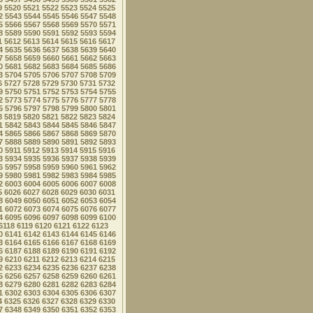
9
5520
5521
5522
5523
5524
5525
2
5543
5544
5545
5546
5547
5548
5
5566
5567
5568
5569
5570
5571
8
5589
5590
5591
5592
5593
5594
1
5612
5613
5614
5615
5616
5617
4
5635
5636
5637
5638
5639
5640
7
5658
5659
5660
5661
5662
5663
0
5681
5682
5683
5684
5685
5686
3
5704
5705
5706
5707
5708
5709
6
5727
5728
5729
5730
5731
5732
9
5750
5751
5752
5753
5754
5755
2
5773
5774
5775
5776
5777
5778
5
5796
5797
5798
5799
5800
5801
8
5819
5820
5821
5822
5823
5824
1
5842
5843
5844
5845
5846
5847
4
5865
5866
5867
5868
5869
5870
7
5888
5889
5890
5891
5892
5893
0
5911
5912
5913
5914
5915
5916
3
5934
5935
5936
5937
5938
5939
6
5957
5958
5959
5960
5961
5962
9
5980
5981
5982
5983
5984
5985
2
6003
6004
6005
6006
6007
6008
5
6026
6027
6028
6029
6030
6031
8
6049
6050
6051
6052
6053
6054
1
6072
6073
6074
6075
6076
6077
4
6095
6096
6097
6098
6099
6100
6118
6119
6120
6121
6122
6123
0
6141
6142
6143
6144
6145
6146
3
6164
6165
6166
6167
6168
6169
6
6187
6188
6189
6190
6191
6192
9
6210
6211
6212
6213
6214
6215
2
6233
6234
6235
6236
6237
6238
5
6256
6257
6258
6259
6260
6261
8
6279
6280
6281
6282
6283
6284
1
6302
6303
6304
6305
6306
6307
4
6325
6326
6327
6328
6329
6330
7
6348
6349
6350
6351
6352
6353