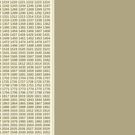
8
1219
1220
1221
1222
1223
1224
1
1242
1243
1244
1245
1246
1247
4
1265
1266
1267
1268
1269
1270
7
1288
1289
1290
1291
1292
1293
0
1311
1312
1313
1314
1315
1316
3
1334
1335
1336
1337
1338
1339
6
1357
1358
1359
1360
1361
1362
9
1380
1381
1382
1383
1384
1385
2
1403
1404
1405
1406
1407
1408
5
1426
1427
1428
1429
1430
1431
8
1449
1450
1451
1452
1453
1454
1
1472
1473
1474
1475
1476
1477
4
1495
1496
1497
1498
1499
1500
7
1518
1519
1520
1521
1522
1523
0
1541
1542
1543
1544
1545
1546
3
1564
1565
1566
1567
1568
1569
6
1587
1588
1589
1590
1591
1592
9
1610
1611
1612
1613
1614
1615
2
1633
1634
1635
1636
1637
1638
5
1656
1657
1658
1659
1660
1661
8
1679
1680
1681
1682
1683
1684
1
1702
1703
1704
1705
1706
1707
4
1725
1726
1727
1728
1729
1730
7
1748
1749
1750
1751
1752
1753
0
1771
1772
1773
1774
1775
1776
3
1794
1795
1796
1797
1798
1799
6
1817
1818
1819
1820
1821
1822
9
1840
1841
1842
1843
1844
1845
2
1863
1864
1865
1866
1867
1868
5
1886
1887
1888
1889
1890
1891
8
1909
1910
1911
1912
1913
1914
1
1932
1933
1934
1935
1936
1937
4
1955
1956
1957
1958
1959
1960
7
1978
1979
1980
1981
1982
1983
0
2001
2002
2003
2004
2005
2006
3
2024
2025
2026
2027
2028
2029
6
2047
2048
2049
2050
2051
2052