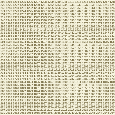
1202
1203
1204
1205
1206
1207
1208
1209
1210
1211
1212
1213
1214
1215
1216
1217
121
1225
1226
1227
1228
1229
1230
1231
1232
1233
1234
1235
1236
1237
1238
1239
1240
124
1248
1249
1250
1251
1252
1253
1254
1255
1256
1257
1258
1259
1260
1261
1262
1263
126
1271
1272
1273
1274
1275
1276
1277
1278
1279
1280
1281
1282
1283
1284
1285
1286
128
1294
1295
1296
1297
1298
1299
1300
1301
1302
1303
1304
1305
1306
1307
1308
1309
131
1317
1318
1319
1320
1321
1322
1323
1324
1325
1326
1327
1328
1329
1330
1331
1332
133
1340
1341
1342
1343
1344
1345
1346
1347
1348
1349
1350
1351
1352
1353
1354
1355
135
1363
1364
1365
1366
1367
1368
1369
1370
1371
1372
1373
1374
1375
1376
1377
1378
137
1386
1387
1388
1389
1390
1391
1392
1393
1394
1395
1396
1397
1398
1399
1400
1401
140
1409
1410
1411
1412
1413
1414
1415
1416
1417
1418
1419
1420
1421
1422
1423
1424
142
1432
1433
1434
1435
1436
1437
1438
1439
1440
1441
1442
1443
1444
1445
1446
1447
144
1455
1456
1457
1458
1459
1460
1461
1462
1463
1464
1465
1466
1467
1468
1469
1470
147
1478
1479
1480
1481
1482
1483
1484
1485
1486
1487
1488
1489
1490
1491
1492
1493
149
1501
1502
1503
1504
1505
1506
1507
1508
1509
1510
1511
1512
1513
1514
1515
1516
151
1524
1525
1526
1527
1528
1529
1530
1531
1532
1533
1534
1535
1536
1537
1538
1539
154
1547
1548
1549
1550
1551
1552
1553
1554
1555
1556
1557
1558
1559
1560
1561
1562
156
1570
1571
1572
1573
1574
1575
1576
1577
1578
1579
1580
1581
1582
1583
1584
1585
158
1593
1594
1595
1596
1597
1598
1599
1600
1601
1602
1603
1604
1605
1606
1607
1608
160
1616
1617
1618
1619
1620
1621
1622
1623
1624
1625
1626
1627
1628
1629
1630
1631
163
1639
1640
1641
1642
1643
1644
1645
1646
1647
1648
1649
1650
1651
1652
1653
1654
165
1662
1663
1664
1665
1666
1667
1668
1669
1670
1671
1672
1673
1674
1675
1676
1677
167
1685
1686
1687
1688
1689
1690
1691
1692
1693
1694
1695
1696
1697
1698
1699
1700
170
1708
1709
1710
1711
1712
1713
1714
1715
1716
1717
1718
1719
1720
1721
1722
1723
172
1731
1732
1733
1734
1735
1736
1737
1738
1739
1740
1741
1742
1743
1744
1745
1746
174
1754
1755
1756
1757
1758
1759
1760
1761
1762
1763
1764
1765
1766
1767
1768
1769
177
1777
1778
1779
1780
1781
1782
1783
1784
1785
1786
1787
1788
1789
1790
1791
1792
179
1800
1801
1802
1803
1804
1805
1806
1807
1808
1809
1810
1811
1812
1813
1814
1815
181
1823
1824
1825
1826
1827
1828
1829
1830
1831
1832
1833
1834
1835
1836
1837
1838
183
1846
1847
1848
1849
1850
1851
1852
1853
1854
1855
1856
1857
1858
1859
1860
1861
186
1869
1870
1871
1872
1873
1874
1875
1876
1877
1878
1879
1880
1881
1882
1883
1884
188
1892
1893
1894
1895
1896
1897
1898
1899
1900
1901
1902
1903
1904
1905
1906
1907
190
1915
1916
1917
1918
1919
1920
1921
1922
1923
1924
1925
1926
1927
1928
1929
1930
193
1938
1939
1940
1941
1942
1943
1944
1945
1946
1947
1948
1949
1950
1951
1952
1953
195
1961
1962
1963
1964
1965
1966
1967
1968
1969
1970
1971
1972
1973
1974
1975
1976
197
1984
1985
1986
1987
1988
1989
1990
1991
1992
1993
1994
1995
1996
1997
1998
1999
200
2007
2008
2009
2010
2011
2012
2013
2014
2015
2016
2017
2018
2019
2020
2021
2022
202
2030
2031
2032
2033
2034
2035
2036
2037
2038
2039
2040
2041
2042
2043
2044
2045
204