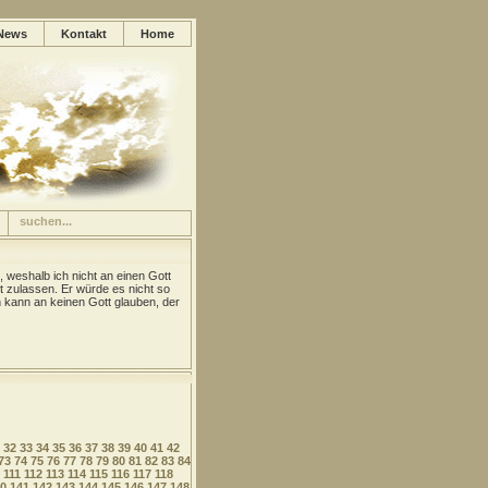
News
Kontakt
Home
, weshalb ich nicht an einen Gott
t zulassen. Er würde es nicht so
kann an keinen Gott glauben, der
32
33
34
35
36
37
38
39
40
41
42
73
74
75
76
77
78
79
80
81
82
83
84
111
112
113
114
115
116
117
118
0
141
142
143
144
145
146
147
148