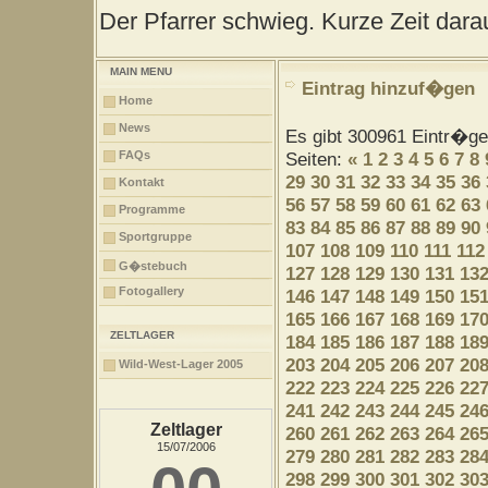
Der Pfarrer schwieg. Kurze Zeit darau
MAIN MENU
Eintrag hinzuf�gen
Home
News
Es gibt 300961 Eintr�g
FAQs
Seiten:
«
1
2
3
4
5
6
7
8
29
30
31
32
33
34
35
36
Kontakt
56
57
58
59
60
61
62
63
Programme
83
84
85
86
87
88
89
90
Sportgruppe
107
108
109
110
111
112
G�stebuch
127
128
129
130
131
13
Fotogallery
146
147
148
149
150
15
165
166
167
168
169
17
ZELTLAGER
184
185
186
187
188
18
203
204
205
206
207
20
Wild-West-Lager 2005
222
223
224
225
226
22
241
242
243
244
245
24
Zeltlager
260
261
262
263
264
26
15/07/2006
279
280
281
282
283
28
298
299
300
301
302
30