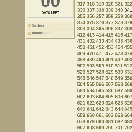
00
317
318
319
320
321
32
336
337
338
339
340
34
DAYS LEFT
355
356
357
358
359
36
374
375
376
377
378
37
Suchen
393
394
395
396
397
39
Impressum
412
413
414
415
416
41
431
432
433
434
435
43
450
451
452
453
454
45
469
470
471
472
473
47
488
489
490
491
492
49
507
508
509
510
511
512
526
527
528
529
530
53
545
546
547
548
549
55
564
565
566
567
568
56
583
584
585
586
587
58
602
603
604
605
606
60
621
622
623
624
625
62
640
641
642
643
644
64
659
660
661
662
663
66
678
679
680
681
682
68
697
698
699
700
701
70