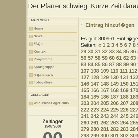
Der Pfarrer schwieg. Kurze Zeit darau
MAIN MENU
Eintrag hinzuf�gen
Home
News
Es gibt 300961 Eintr�g
FAQs
Seiten:
«
1
2
3
4
5
6
7
8
29
30
31
32
33
34
35
36
Kontakt
56
57
58
59
60
61
62
63
Programme
83
84
85
86
87
88
89
90
Sportgruppe
107
108
109
110
111
112
G�stebuch
127
128
129
130
131
13
Fotogallery
146
147
148
149
150
15
165
166
167
168
169
17
ZELTLAGER
184
185
186
187
188
18
203
204
205
206
207
20
Wild-West-Lager 2005
222
223
224
225
226
22
241
242
243
244
245
24
Zeltlager
260
261
262
263
264
26
15/07/2006
279
280
281
282
283
28
298
299
300
301
302
30