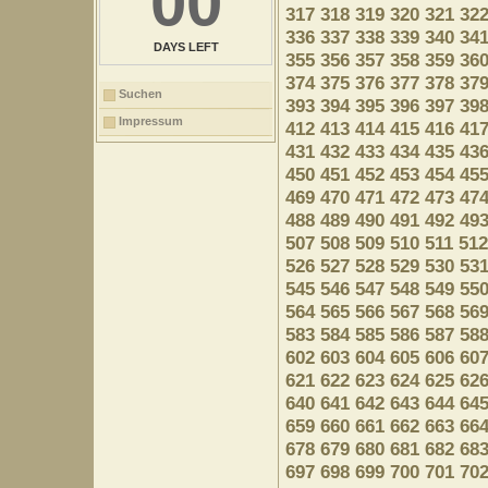
00
317
318
319
320
321
32
336
337
338
339
340
34
DAYS LEFT
355
356
357
358
359
36
374
375
376
377
378
37
Suchen
393
394
395
396
397
39
Impressum
412
413
414
415
416
41
431
432
433
434
435
43
450
451
452
453
454
45
469
470
471
472
473
47
488
489
490
491
492
49
507
508
509
510
511
512
526
527
528
529
530
53
545
546
547
548
549
55
564
565
566
567
568
56
583
584
585
586
587
58
602
603
604
605
606
60
621
622
623
624
625
62
640
641
642
643
644
64
659
660
661
662
663
66
678
679
680
681
682
68
697
698
699
700
701
70