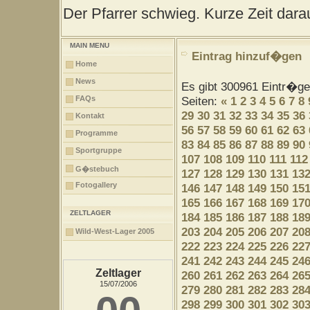
Der Pfarrer schwieg. Kurze Zeit darau
MAIN MENU
Eintrag hinzuf�gen
Home
News
Es gibt 300961 Eintr�g
FAQs
Seiten:
«
1
2
3
4
5
6
7
8
29
30
31
32
33
34
35
36
Kontakt
56
57
58
59
60
61
62
63
Programme
83
84
85
86
87
88
89
90
Sportgruppe
107
108
109
110
111
112
G�stebuch
127
128
129
130
131
13
Fotogallery
146
147
148
149
150
15
165
166
167
168
169
17
ZELTLAGER
184
185
186
187
188
18
203
204
205
206
207
20
Wild-West-Lager 2005
222
223
224
225
226
22
241
242
243
244
245
24
Zeltlager
260
261
262
263
264
26
15/07/2006
279
280
281
282
283
28
298
299
300
301
302
30