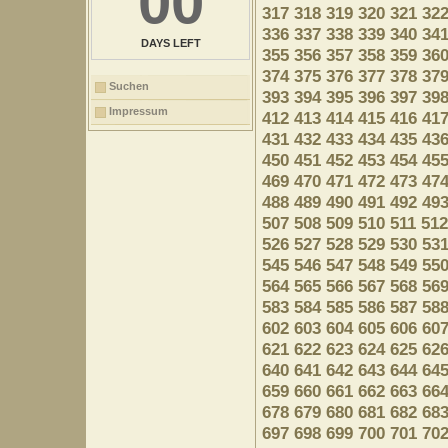
00
317
318
319
320
321
32
336
337
338
339
340
34
DAYS LEFT
355
356
357
358
359
36
374
375
376
377
378
37
Suchen
393
394
395
396
397
39
Impressum
412
413
414
415
416
41
431
432
433
434
435
43
450
451
452
453
454
45
469
470
471
472
473
47
488
489
490
491
492
49
507
508
509
510
511
512
526
527
528
529
530
53
545
546
547
548
549
55
564
565
566
567
568
56
583
584
585
586
587
58
602
603
604
605
606
60
621
622
623
624
625
62
640
641
642
643
644
64
659
660
661
662
663
66
678
679
680
681
682
68
697
698
699
700
701
70