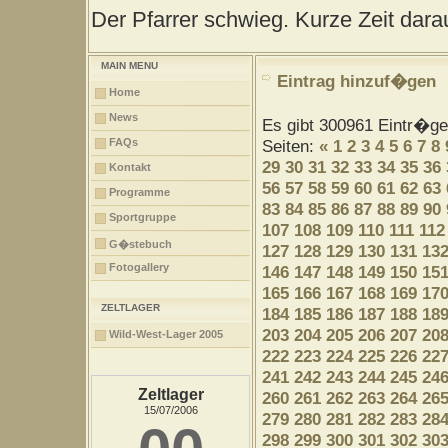
Der Pfarrer schwieg. Kurze Zeit darau
MAIN MENU
Eintrag hinzuf�gen
Home
News
Es gibt 300961 Eintr�g
FAQs
Seiten:
«
1
2
3
4
5
6
7
8
29
30
31
32
33
34
35
36
Kontakt
56
57
58
59
60
61
62
63
Programme
83
84
85
86
87
88
89
90
Sportgruppe
107
108
109
110
111
112
G�stebuch
127
128
129
130
131
13
Fotogallery
146
147
148
149
150
15
165
166
167
168
169
17
ZELTLAGER
184
185
186
187
188
18
203
204
205
206
207
20
Wild-West-Lager 2005
222
223
224
225
226
22
241
242
243
244
245
24
Zeltlager
260
261
262
263
264
26
15/07/2006
279
280
281
282
283
28
298
299
300
301
302
30