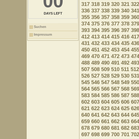
00
317
318
319
320
321
32
336
337
338
339
340
34
DAYS LEFT
355
356
357
358
359
36
374
375
376
377
378
37
Suchen
393
394
395
396
397
39
Impressum
412
413
414
415
416
41
431
432
433
434
435
43
450
451
452
453
454
45
469
470
471
472
473
47
488
489
490
491
492
49
507
508
509
510
511
512
526
527
528
529
530
53
545
546
547
548
549
55
564
565
566
567
568
56
583
584
585
586
587
58
602
603
604
605
606
60
621
622
623
624
625
62
640
641
642
643
644
64
659
660
661
662
663
66
678
679
680
681
682
68
697
698
699
700
701
70