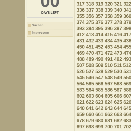
00
317
318
319
320
321
32
336
337
338
339
340
34
DAYS LEFT
355
356
357
358
359
36
374
375
376
377
378
37
Suchen
393
394
395
396
397
39
Impressum
412
413
414
415
416
41
431
432
433
434
435
43
450
451
452
453
454
45
469
470
471
472
473
47
488
489
490
491
492
49
507
508
509
510
511
512
526
527
528
529
530
53
545
546
547
548
549
55
564
565
566
567
568
56
583
584
585
586
587
58
602
603
604
605
606
60
621
622
623
624
625
62
640
641
642
643
644
64
659
660
661
662
663
66
678
679
680
681
682
68
697
698
699
700
701
70