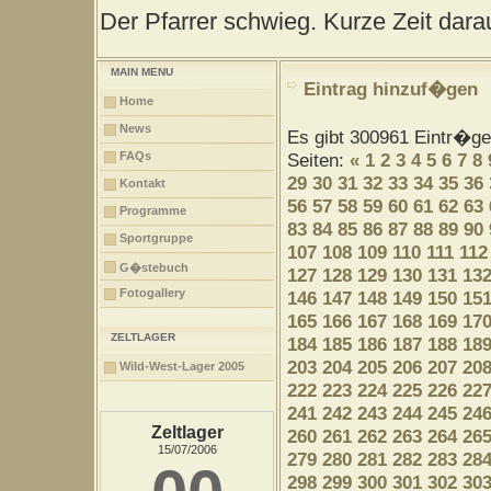
Der Pfarrer schwieg. Kurze Zeit darau
MAIN MENU
Eintrag hinzuf�gen
Home
News
Es gibt 300961 Eintr�g
FAQs
Seiten:
«
1
2
3
4
5
6
7
8
29
30
31
32
33
34
35
36
Kontakt
56
57
58
59
60
61
62
63
Programme
83
84
85
86
87
88
89
90
Sportgruppe
107
108
109
110
111
112
G�stebuch
127
128
129
130
131
13
Fotogallery
146
147
148
149
150
15
165
166
167
168
169
17
ZELTLAGER
184
185
186
187
188
18
203
204
205
206
207
20
Wild-West-Lager 2005
222
223
224
225
226
22
241
242
243
244
245
24
Zeltlager
260
261
262
263
264
26
15/07/2006
279
280
281
282
283
28
298
299
300
301
302
30