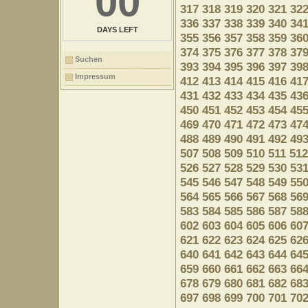
00
317
318
319
320
321
32
336
337
338
339
340
34
DAYS LEFT
355
356
357
358
359
36
374
375
376
377
378
37
Suchen
393
394
395
396
397
39
Impressum
412
413
414
415
416
41
431
432
433
434
435
43
450
451
452
453
454
45
469
470
471
472
473
47
488
489
490
491
492
49
507
508
509
510
511
512
526
527
528
529
530
53
545
546
547
548
549
55
564
565
566
567
568
56
583
584
585
586
587
58
602
603
604
605
606
60
621
622
623
624
625
62
640
641
642
643
644
64
659
660
661
662
663
66
678
679
680
681
682
68
697
698
699
700
701
70