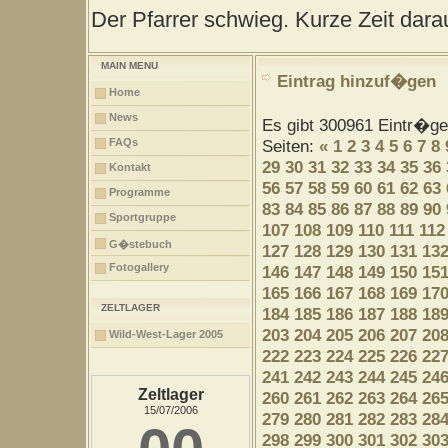
Der Pfarrer schwieg. Kurze Zeit darau
MAIN MENU
Eintrag hinzuf�gen
Home
News
Es gibt 300961 Eintr�g
FAQs
Seiten:
«
1
2
3
4
5
6
7
8
29
30
31
32
33
34
35
36
Kontakt
56
57
58
59
60
61
62
63
Programme
83
84
85
86
87
88
89
90
Sportgruppe
107
108
109
110
111
112
G�stebuch
127
128
129
130
131
13
Fotogallery
146
147
148
149
150
15
165
166
167
168
169
17
ZELTLAGER
184
185
186
187
188
18
203
204
205
206
207
20
Wild-West-Lager 2005
222
223
224
225
226
22
241
242
243
244
245
24
Zeltlager
260
261
262
263
264
26
15/07/2006
279
280
281
282
283
28
298
299
300
301
302
30