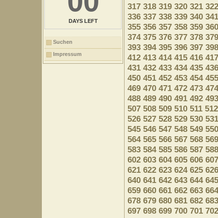
00
317
318
319
320
321
32
336
337
338
339
340
34
DAYS LEFT
355
356
357
358
359
36
374
375
376
377
378
37
Suchen
393
394
395
396
397
39
Impressum
412
413
414
415
416
41
431
432
433
434
435
43
450
451
452
453
454
45
469
470
471
472
473
47
488
489
490
491
492
49
507
508
509
510
511
512
526
527
528
529
530
53
545
546
547
548
549
55
564
565
566
567
568
56
583
584
585
586
587
58
602
603
604
605
606
60
621
622
623
624
625
62
640
641
642
643
644
64
659
660
661
662
663
66
678
679
680
681
682
68
697
698
699
700
701
70