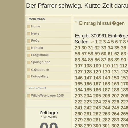
Der Pfarrer schwieg. Kurze Zeit darau
MAIN MENU
Eintrag hinzuf�gen
Home
News
Es gibt 300961 Eintr�g
FAQs
Seiten:
«
1
2
3
4
5
6
7
8
29
30
31
32
33
34
35
36
Kontakt
56
57
58
59
60
61
62
63
Programme
83
84
85
86
87
88
89
90
Sportgruppe
107
108
109
110
111
112
G�stebuch
127
128
129
130
131
13
Fotogallery
146
147
148
149
150
15
165
166
167
168
169
17
ZELTLAGER
184
185
186
187
188
18
203
204
205
206
207
20
Wild-West-Lager 2005
222
223
224
225
226
22
241
242
243
244
245
24
Zeltlager
260
261
262
263
264
26
15/07/2006
279
280
281
282
283
28
298
299
300
301
302
30