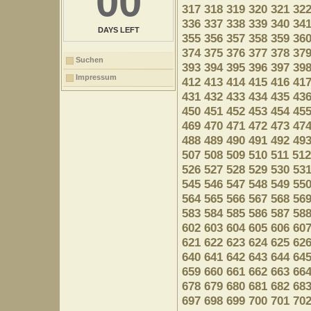
00
317
318
319
320
321
32
336
337
338
339
340
34
DAYS LEFT
355
356
357
358
359
36
374
375
376
377
378
37
Suchen
393
394
395
396
397
39
Impressum
412
413
414
415
416
41
431
432
433
434
435
43
450
451
452
453
454
45
469
470
471
472
473
47
488
489
490
491
492
49
507
508
509
510
511
512
526
527
528
529
530
53
545
546
547
548
549
55
564
565
566
567
568
56
583
584
585
586
587
58
602
603
604
605
606
60
621
622
623
624
625
62
640
641
642
643
644
64
659
660
661
662
663
66
678
679
680
681
682
68
697
698
699
700
701
70