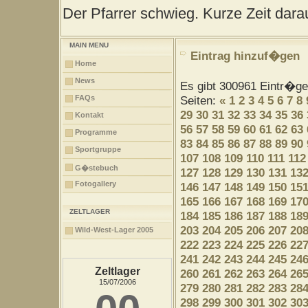
Der Pfarrer schwieg. Kurze Zeit darau
MAIN MENU
Eintrag hinzuf�gen
Home
News
Es gibt 300961 Eintr�g
FAQs
Seiten:
«
1
2
3
4
5
6
7
8
29
30
31
32
33
34
35
36
Kontakt
56
57
58
59
60
61
62
63
Programme
83
84
85
86
87
88
89
90
Sportgruppe
107
108
109
110
111
112
G�stebuch
127
128
129
130
131
13
Fotogallery
146
147
148
149
150
15
165
166
167
168
169
17
ZELTLAGER
184
185
186
187
188
18
203
204
205
206
207
20
Wild-West-Lager 2005
222
223
224
225
226
22
241
242
243
244
245
24
Zeltlager
260
261
262
263
264
26
15/07/2006
279
280
281
282
283
28
298
299
300
301
302
30