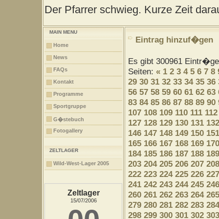
Der Pfarrer schwieg. Kurze Zeit darau
MAIN MENU
Eintrag hinzuf�gen
Home
News
Es gibt 300961 Eintr�g
FAQs
Seiten:
«
1
2
3
4
5
6
7
8
29
30
31
32
33
34
35
36
Kontakt
56
57
58
59
60
61
62
63
Programme
83
84
85
86
87
88
89
90
Sportgruppe
107
108
109
110
111
112
G�stebuch
127
128
129
130
131
13
Fotogallery
146
147
148
149
150
15
165
166
167
168
169
17
ZELTLAGER
184
185
186
187
188
18
203
204
205
206
207
20
Wild-West-Lager 2005
222
223
224
225
226
22
241
242
243
244
245
24
Zeltlager
260
261
262
263
264
26
15/07/2006
279
280
281
282
283
28
298
299
300
301
302
30