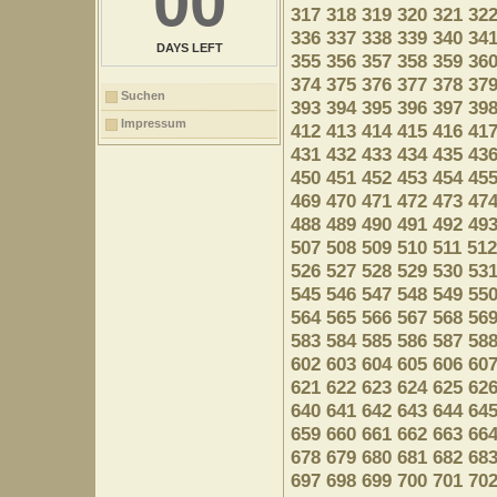
00
317
318
319
320
321
32
336
337
338
339
340
34
DAYS LEFT
355
356
357
358
359
36
374
375
376
377
378
37
Suchen
393
394
395
396
397
39
Impressum
412
413
414
415
416
41
431
432
433
434
435
43
450
451
452
453
454
45
469
470
471
472
473
47
488
489
490
491
492
49
507
508
509
510
511
512
526
527
528
529
530
53
545
546
547
548
549
55
564
565
566
567
568
56
583
584
585
586
587
58
602
603
604
605
606
60
621
622
623
624
625
62
640
641
642
643
644
64
659
660
661
662
663
66
678
679
680
681
682
68
697
698
699
700
701
70