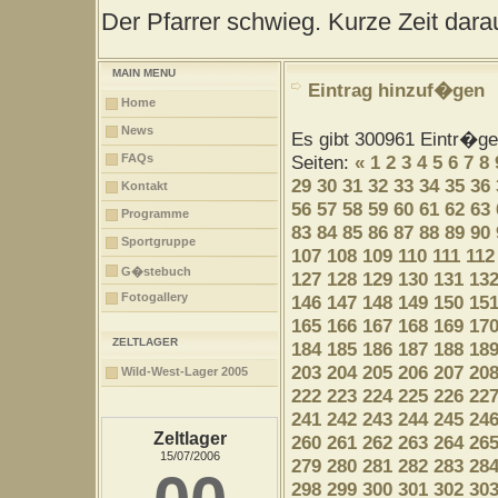
Der Pfarrer schwieg. Kurze Zeit darau
MAIN MENU
Eintrag hinzuf�gen
Home
News
Es gibt 300961 Eintr�g
FAQs
Seiten:
«
1
2
3
4
5
6
7
8
29
30
31
32
33
34
35
36
Kontakt
56
57
58
59
60
61
62
63
Programme
83
84
85
86
87
88
89
90
Sportgruppe
107
108
109
110
111
112
G�stebuch
127
128
129
130
131
13
Fotogallery
146
147
148
149
150
15
165
166
167
168
169
17
ZELTLAGER
184
185
186
187
188
18
203
204
205
206
207
20
Wild-West-Lager 2005
222
223
224
225
226
22
241
242
243
244
245
24
Zeltlager
260
261
262
263
264
26
15/07/2006
279
280
281
282
283
28
298
299
300
301
302
30