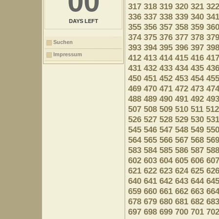
00
317
318
319
320
321
32
336
337
338
339
340
34
DAYS LEFT
355
356
357
358
359
36
374
375
376
377
378
37
Suchen
393
394
395
396
397
39
Impressum
412
413
414
415
416
41
431
432
433
434
435
43
450
451
452
453
454
45
469
470
471
472
473
47
488
489
490
491
492
49
507
508
509
510
511
512
526
527
528
529
530
53
545
546
547
548
549
55
564
565
566
567
568
56
583
584
585
586
587
58
602
603
604
605
606
60
621
622
623
624
625
62
640
641
642
643
644
64
659
660
661
662
663
66
678
679
680
681
682
68
697
698
699
700
701
70